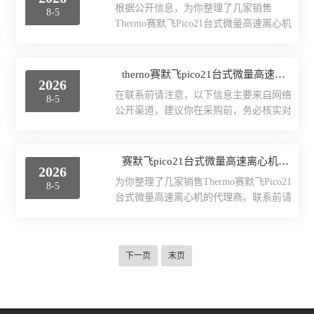
+试剂”一体化供应生态。公司再上海浦东
根据公开信息，为你整理了几家销售
8-5
司类型：华东区域专业经销商核心优势：
周浦镇拥有2...
Thermo赛默飞Pico21台式微量高速离心机
原厂正品、大量现货、全生命周期服务、
的代理商。联系前请注意，以下信息主要
质保服务，并可提供专票。适合用户：追
来自网络公开渠道，建议你在采购前，核
求本地化快速响应与一站式服务的国内用
实对方授权资质和经营状态。一、赛默飞
therno赛默飞pico21台式微量高速离心机经销商推荐
户。2、FisherScientific类型：赛默飞直销
2026
Pico21台式微量离心机代理商参考1、孚
平台核心优势：100%原厂直供，产...
在联系前请注意，以下信息主要来自网络
8-5
约生物科技（上海）有限公司服务：多家
公开渠道，建议你在采购前，务必核实对
行业平台认证的代理商，明确标注为“一
方授权资质和经营状态。一、赛默飞
级代理”。专业从事生命科学仪器。参考
Pico21台式微量离心机经销商参考1、孚
报价(Pico21)：¥13,500联系：孚约生物、
约生物科技（上海）有限公司主要特点：
赛默飞pico21台式微量高速离心机代理商推荐
化工仪器网孚约生物店铺2、上海高思维
2026
明确标注“现货”，专业从事生命科学仪
医疗科技有限公司服务：经销商，经营销
为你整理了几家销售Thermo赛默飞Pico21
8-5
器、试剂耗材的批发、零售及技术服务。
售医疗及科研仪器设...
台式微量高速离心机的代理商。联系前请
经销品牌包括赛默飞、艾本德等。参考报
注意，以下信息主要来自网络公开渠道，
价(Pico21)：¥13,500联系：孚约生物或者
建议你在采购前，核实对方授权资质和经
化工仪器网孚约生物2、上海高思维医疗
营状态。一、赛默飞Pico21台式微量离心
科技有限公司主要特点：是集设计、制
下一页
末页
机代理商参考1、孚约生物科技（上海）
造、销售与服务为一体的现代企业，产品
有限公司服务：多家行业平台认证的代理
线广泛。参考报价(Pico21)...
商，明确标注为“一级代理”。专业从事生
命科学仪器。参考报价(Pico21)：¥13,500