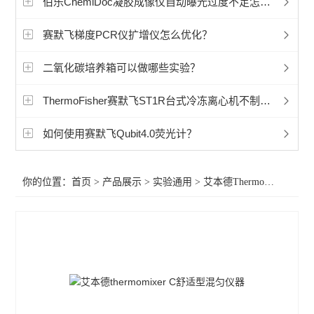
伯乐ChemiDoc凝胶成像仪自动曝光过度不足怎么办
赛默飞程控降温仪冷冻机
赛默飞梯度PCR仪扩增仪怎么优化？
艾本德5702离心机
二氧化碳培养箱可以做哪些实验？
艾本德5430微量离心机
ThermoFisher赛默飞ST1R台式冷冻离心机不制冷怎么办？
艾本德5810微量离心机
冷冻离心机
如何使用赛默飞Qubit4.0荧光计？
赛默飞CryoExtra液氮罐
你的位置：
首页
>
产品展示
>
实验通用
>
艾本德ThermoMixer C混匀仪
赛默飞Sorvall LYNX 6000 离心机
赛默飞Sorvall LYNX 4000离心机
赛默飞1500系列生物安全柜
赛默飞1300系列安全生物柜