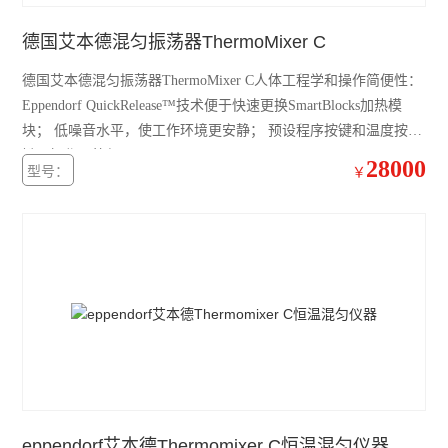
德国艾本德混匀振荡器ThermoMixer C
精骐摆床
德国艾本德混匀振荡器ThermoMixer C人体工程学和操作简便性：
精骐混匀仪
Eppendorf QuickRelease™技术便于快速更换SmartBlocks加热模
精骐干式恒温器
块； 低噪音水平，使工作环境更安静； 预设程序按键和温度按
键，操作更简便。
28000
型号：
精骐振荡器/摇床
￥
CryStal精骐振荡器/摇床
赛默飞ST40离心机
赛默飞ST1 Plus离心机
大龙离心机
大龙移液器
大龙金属浴
eppendorf艾本德Thermomixer C恒温混匀仪器