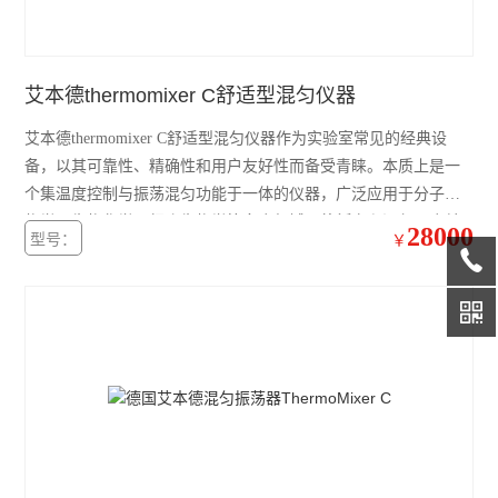
赛默飞4111FO水套式CO2培养箱
赛默飞311 CO2培养箱
艾本德thermomixer C舒适型混匀仪器
赛默飞371直热式CO2培养箱
艾本德thermomixer C舒适型混匀仪器作为实验室常见的经典设
赛默飞3111水套式CO2培养箱
备，以其可靠性、精确性和用户友好性而备受青睐。本质上是一
个集温度控制与振荡混匀功能于一体的仪器，广泛应用于分子生
赛默飞i160直热式CO2培养箱
物学、生物化学、细胞生物学等多个领域。将孵育和混匀两个关
28000
型号：
￥
艾本德5804R冷冻离心机
键步骤结合，以其性能和可靠性，为科研人员提供了强有力的支
持，是确保实验成功、提升工作效率的经典选择。
赛默飞ST4R冷冻离心机
赛默飞ST4离心机
赛默飞Micro21R冷冻离心机
赛默飞Micro21微量离心机
赛默飞Micro17微量离心机