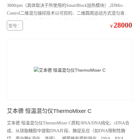
3000rpm（具体取决于所使用的SmartBlock加热模块）,2DMix-
加热模块
Control二维混匀操控技术以可控的、二维圆周运动方式混匀液
体，实现样品在反应管和工作板中快速而有效的混匀，防溅射技
混匀仪热盖
28000
型号：
￥
术能有效防止管盖润湿和交叉污染。
赛默飞mySPIN-6Mini离心机
赛默飞ST8R冷冻离心机
赛默飞Pico21微量离心机
赛默飞Pico17微量离心机
艾本德5810R冷冻离心机
艾本德ThermoMixer C混匀仪
艾本德 恒温混匀仪ThermoMixer C
赛默飞Micro17R冷冻离心机
艾本德 恒温混匀仪ThermoMixer C质粒/RNA/DNA纯化、cDNA合
赛默飞Fresco17冷冻离心机
成、从琼脂糖胶中提取DNA片段、酶促反应（如DNA限制性酶
切、蛋白酶K消化、连接）、细菌株和质粒转化、DNA、RNA和