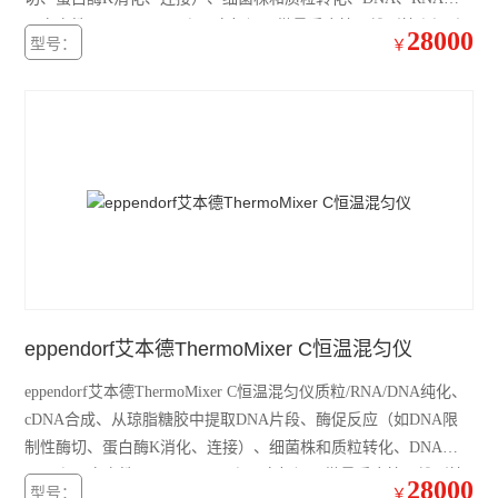
赛默飞Fresco21冷冻离心机
蛋白变性、DNA、RNA和蛋白标记、微量反应管、锥形管和深孔
28000
型号：
￥
板中的细菌培养、100℃下的裂解反应、PCR反应体系制备混匀。
电子天平
水分测定仪
电导率仪
磁力搅拌器
标准培养箱
电阻仪
eppendorf艾本德ThermoMixer C恒温混匀仪
二氧化碳培养箱
eppendorf艾本德ThermoMixer C恒温混匀仪质粒/RNA/DNA纯化、
浓缩仪
cDNA合成、从琼脂糖胶中提取DNA片段、酶促反应（如DNA限
制性酶切、蛋白酶K消化、连接）、细菌株和质粒转化、DNA、
分光光度计
RNA和蛋白变性、DNA、RNA和蛋白标记，微量反应管、锥形管
28000
型号：
￥