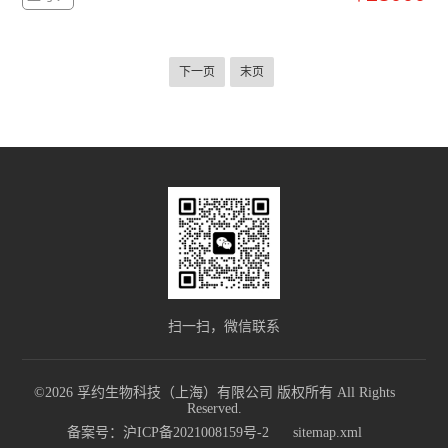
和深孔板中的细菌培养、100℃下的裂解反应、PCR反应体系制备
分度计
混匀。
低温冰箱
下一页
末页
程序降温仪
酸度计PH计
储存液氮罐
摇床
小型台式离心机
灭菌锅
扫一扫，微信联系
水分仪
©2026 孚约生物科技（上海）有限公司 版权所有 All Rights
天平万分之一
Reserved.
备案号：沪ICP备2021008159号-2
sitemap.xml