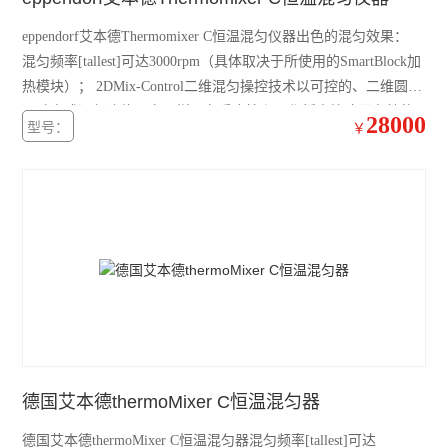
大龙摇床
eppendorf艾本德Thermomixer C恒温混匀仪器出色的混匀效果：
混匀频率[tallest]可达3000rpm（具体取决于所使用的SmartBlock加
大龙混匀仪振荡器
热模块）； 2DMix-Control二维混匀操控技术以可控的、二维圆周
运动方式混匀液体，实现样品在反应管和工作板中快速而有效的
凯杰样本研磨仪TissueLyser III
28000
型号：
￥
混匀； 防溅射技术能有效防止管盖润湿和交叉污染。
艾本德5430R冷冻离心机
艾本德5425R冷冻离心机
艾本德5425微量离心机
艾本德5420微量离心机
艾本德MiniSpin离心机
离心机转子转头
德国艾本德thermoMixer C恒温混匀器
赛默飞ST1R冷冻离心机
德国艾本德thermoMixer C恒温混匀器混匀频率[tallest]可达