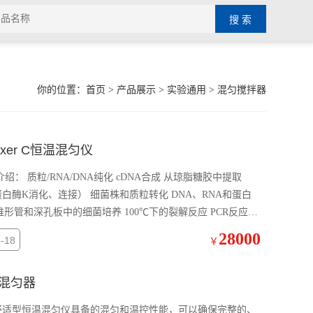
你的位置：
首页
>
产品展示
>
实验通用
>
混匀搅拌器
ixer C恒温混匀仪
品介绍： 质粒/RNA/DNA纯化 cDNA合成 从琼脂糖胶中提取
蛋白酶K消化、连接） 细菌株和质粒转化 DNA、RNA和蛋白
锥形管和深孔板中的细菌培养 100℃下的裂解反应 PCR反应体
28000
-18
￥
和混匀器
匀器，舒适型恒温混匀仪具备的混匀和温控性能，可以确保完整的、