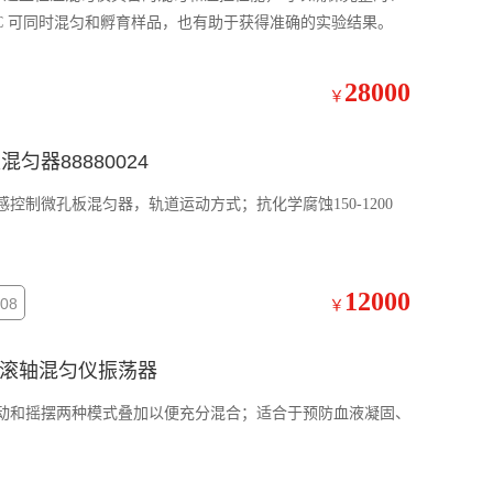
er C 可同时混匀和孵育样品，也有助于获得准确的实验结果。
28000
￥
混匀器88880024
光感控制微孔板混匀器，轨道运动方式；抗化学腐蚀150-1200
12000
08
￥
准型滚轴混匀仪振荡器
，滚动和摇摆两种模式叠加以便充分混合；适合于预防血液凝固、