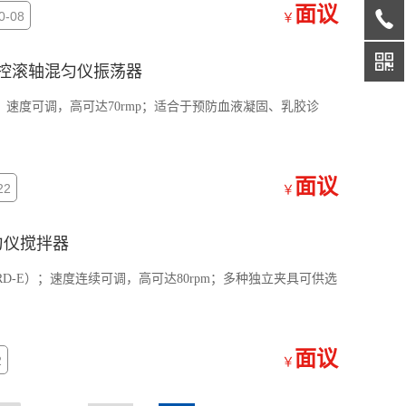
面议
-08
￥
LCD数控滚轴混匀仪振荡器
荡器，速度可调，高可达70rmp；适合于预防血液凝固、乳胶诊
面议
22
￥
匀仪搅拌器
D-E）；速度连续可调，高可达80rpm；多种独立夹具可供选
。
面议
2
￥