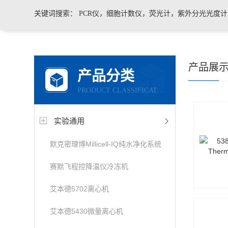
关键词搜索：
PCR仪，细胞计数仪，荧光计，紫外分光光度
凝胶成像系统，移液器，显微镜，医用药品冷藏箱
产品展
产品分类
PRODUCT CLASSIFICATION
实验通用
默克密理博Millicell-IQ纯水净化系统
赛默飞程控降温仪冷冻机
艾本德5702离心机
艾本德5430微量离心机