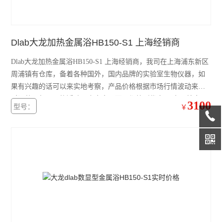
赛默飞4111FO水套式CO2培养箱
赛默飞311 CO2培养箱
Dlab大龙加热金属浴HB150-S1 上海经销商
赛默飞371直热式CO2培养箱
Dlab大龙加热金属浴HB150-S1 上海经销商，我司在上海浦东新区
赛默飞3111水套式CO2培养箱
周浦镇有仓库，备着各种国外，国内品牌的实验室生物仪器，如
果有兴趣的话可以来实地考察，产品价格根据市场行情波动来实
赛默飞i160直热式CO2培养箱
时调整，但是价格浮动不会太大，而且都给到优惠。 产品特点：
3100
型号：
￥
艾本德5804R冷冻离心机
1、温度控制范围可以从室温+5℃-120℃； 2、可选单加热模块；
3、内置过温保护功能，安全稳定； 4、双显示屏方便监控温度和
赛默飞ST4R冷冻离心机
时间。
赛默飞ST4离心机
赛默飞Micro21R冷冻离心机
赛默飞Micro21微量离心机
赛默飞Micro17微量离心机