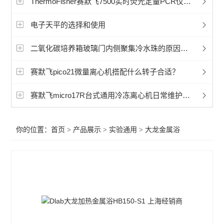
ThermoFisher赛默飞7500实时荧光定量PCR仪产品介绍参数说明书
赛默飞程控降温仪冷冻机
电子天平的选择和使用
艾本德5702离心机
二氧化碳培养箱玻璃门内侧聚集冷水珠的原因是什么？
艾本德5430微量离心机
赛默飞pico21微量离心机搭配什么转子合适？
艾本德5810微量离心机
冷冻离心机
赛默飞micro17R台式通用冷冻离心机日常维护工作
赛默飞CryoExtra液氮罐
你的位置：
首页
>
产品展示
>
实验通用
>
大龙金属浴
赛默飞Sorvall LYNX 6000 离心机
赛默飞Sorvall LYNX 4000离心机
赛默飞1500系列生物安全柜
赛默飞1300系列安全生物柜