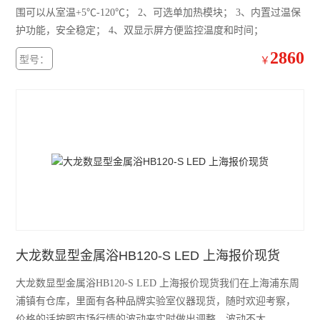
围可以从室温+5℃-120℃； 2、可选单加热模块； 3、内置过温保
加热模块
护功能，安全稳定； 4、双显示屏方便监控温度和时间；
混匀仪热盖
2860
型号：
￥
赛默飞mySPIN-6Mini离心机
赛默飞ST8R冷冻离心机
赛默飞Pico21微量离心机
赛默飞Pico17微量离心机
艾本德5810R冷冻离心机
艾本德ThermoMixer C混匀仪
大龙数显型金属浴HB120-S LED 上海报价现货
赛默飞Micro17R冷冻离心机
大龙数显型金属浴HB120-S LED 上海报价现货我们在上海浦东周
赛默飞Fresco17冷冻离心机
浦镇有仓库，里面有各种品牌实验室仪器现货，随时欢迎考察，
价格的话按照市场行情的波动来实时做出调整，波动不大。