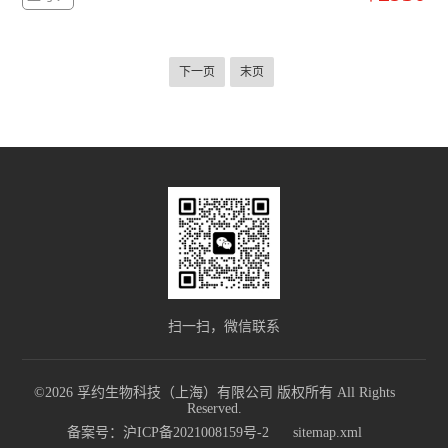
分度计
低温冰箱
下一页
末页
程序降温仪
酸度计PH计
储存液氮罐
摇床
小型台式离心机
灭菌锅
扫一扫，微信联系
水分仪
©2026 孚约生物科技（上海）有限公司 版权所有 All Rights
天平万分之一
Reserved.
备案号：沪ICP备2021008159号-2
sitemap.xml