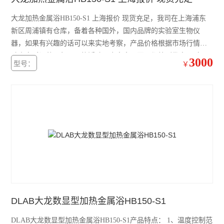
大龙摇床
大龙加热金属浴HB150-S1 上海报价 现货充足，我司在上海浦东
新区周浦镇有仓库，备着各种国外，国内品牌的实验室生物仪
大龙混匀仪振荡器
器，如果有兴趣的话可以来实地考察，产品价格根据市场行情波
动来实时调整，但是价格浮动不会太大，而且都给到优惠。 产品
凯杰样本研磨仪TissueLyser III
3000
型号：
￥
特点： 1、可接外置温度传感器PT1000； 2、达到设定温度和设定
时间有声音提醒功能； 3、配置保温功能模块罩，防止热量散失，
艾本德5430R冷冻离心机
精准控温。
艾本德5425R冷冻离心机
艾本德5425微量离心机
艾本德5420微量离心机
艾本德MiniSpin离心机
离心机转子转头
DLAB大龙数显型加热金属浴HB150-S1
赛默飞ST1R冷冻离心机
DLAB大龙数显型加热金属浴HB150-S1产品特点： 1、温度控制范