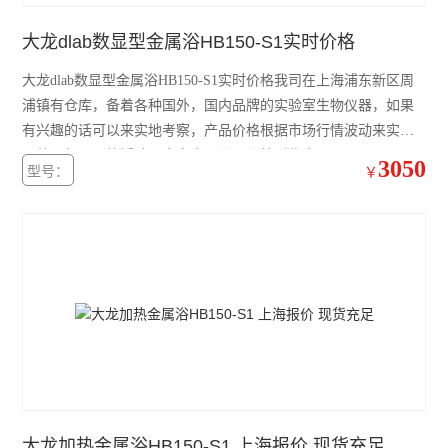
大龙dlab数显型金属浴HB150-S1实时价格
精骐摆床
大龙dlab数显型金属浴HB150-S1实时价格我司在上海浦东新区周
精骐混匀仪
浦镇有仓库，备着各种国外，国内品牌的实验室生物仪器，如果
精骐干式恒温器
有兴趣的话可以来实地考察，产品价格根据市场行情波动来实时
调整，但是价格浮动不会太大，而且都给到优惠。
3050
型号：
精骐振荡器/摇床
￥
CryStal精骐振荡器/摇床
赛默飞ST40离心机
赛默飞ST1 Plus离心机
大龙离心机
大龙移液器
大龙金属浴
大龙加热金属浴HB150-S1 上海报价 现货充足