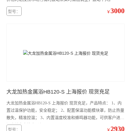
赛默飞Fresco21冷冻离心机
3000
型号：
￥
电子天平
水分测定仪
电导率仪
磁力搅拌器
标准培养箱
电阻仪
大龙加热金属浴HB120-S 上海报价 现货充足
二氧化碳培养箱
大龙加热金属浴HB120-S 上海报价 现货充足，产品特点： 1、内
浓缩仪
置过温保护功能，安全稳定； 2、配置保温功能模块罩，防止热量
散失，精准控温； 3、内置温度校准和蜂鸣器功能，可供客户进行
分光光度计
温度单点自校准（仅HB120-SC）。
2930
型号：
￥