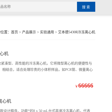
的位置：
首页
>
产品展示
>
实验通用
>
艾本德5430R冷冻离心机
离心机
一款紧凑型、高性能的冷冻离心机，它将微型离心机的便捷性与
）相结合，适合处理珍贵的小体积样品，如PCR管、微量离心
66666
￥
离心机
款设计精良、功能*的8 x 50 mL台式高速冷冻离心机，代表