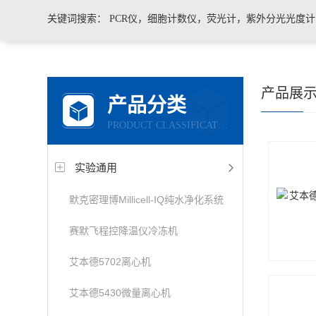
关键词搜索：
PCR仪，细胞计数仪，荧光计，紫外分光光度
凝胶成像系统，移液器，显微镜，医用药品冷藏箱
产品展
产品分类
PRODUCT CLASSIFICATION
实验通用
默克密理博Millicell-IQ纯水净化系统
赛默飞程控降温仪冷冻机
艾本德5702离心机
艾本德5430微量离心机