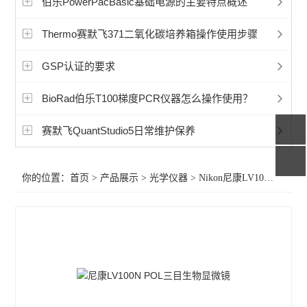
伯乐PowerPacBasic基础电源的主要特点概述
显微镜相机
Thermo赛默飞371二氧化碳培养箱操作使用步骤
徕卡Mateo TL倒置数字显微镜
GSP认证的要求
孚约显微镜摄像头相机
BioRad伯乐T100梯度PCR仪器怎么操作使用？
蔡司Axioscope 7光学显微镜
蔡司Stemi 508体视显微镜
赛默飞QuantStudio5日常维护保养
奥林巴斯显微镜荧光装置
你的位置：
首页
>
产品展示
>
光学仪器
>
Nikon尼康LV100N POL生物显微镜
相差显微镜
工业显微镜
材料显微镜
金相显微镜