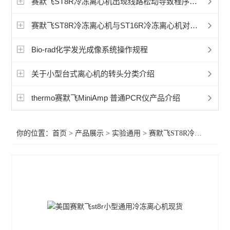
赛默飞ST8R冷冻离心机出现线路松动导致程序死机怎么办
赛默飞程控降温仪冷冻机
赛默飞ST8R冷冻离心机与ST16R冷冻离心机对比区别
艾本德5702离心机
Bio-rad化学发光成像系统操作规程
艾本德5430微量离心机
关于小型台式离心机的转头分类介绍
艾本德5810微量离心机
冷冻离心机
thermo赛默飞MiniAmp 普通PCR仪产品介绍
赛默飞CryoExtra液氮罐
你的位置：
首页
>
产品展示
>
实验通用
>
赛默飞ST8R冷冻离心机
赛默飞Sorvall LYNX 6000 离心机
赛默飞Sorvall LYNX 4000离心机
赛默飞1500系列生物安全柜
赛默飞1300系列安全生物柜