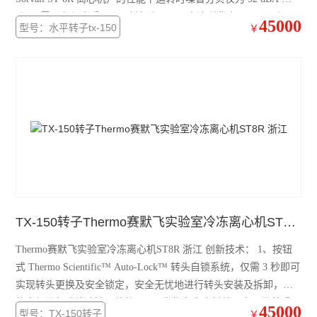
赛默飞Fresco21冷冻离心机
2、设置预存程序后可以一键操作。 3、高清晰背光显示屏，便于
45000
型号：水平转子tx-150
￥
观察实验参数。
电子天平
水分测定仪
电导率仪
磁力搅拌器
标准培养箱
电阻仪
TX-150转子Thermo赛默飞实验室冷冻离心机ST8R 浙江
二氧化碳培养箱
Thermo赛默飞实验室冷冻离心机ST8R 浙江 创新技术： 1、按钮
浓缩仪
式 Thermo Scientific™ Auto-Lock™ 转头自锁系统，仅需 3 秒即可
实现转头更换及安全锁定，安全无忧地进行转头安装及拆卸，且
分光光度计
能方便进行腔体清洁、维护； 2、生物安全密封盖，实现带着手
45000
型号：TX-150转子
￥