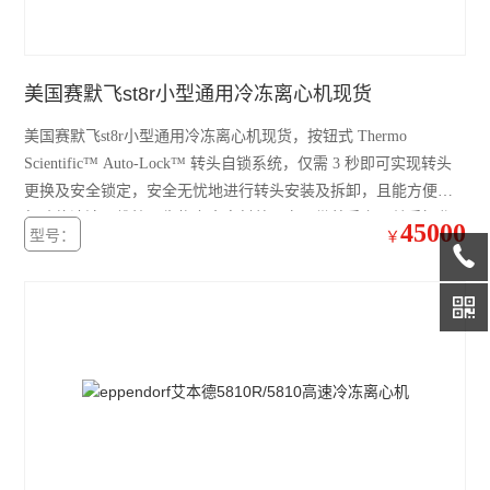
赛默飞4111FO水套式CO2培养箱
赛默飞311 CO2培养箱
美国赛默飞st8r小型通用冷冻离心机现货
赛默飞371直热式CO2培养箱
美国赛默飞st8r小型通用冷冻离心机现货，按钮式 Thermo
赛默飞3111水套式CO2培养箱
Scientific™ Auto-Lock™ 转头自锁系统，仅需 3 秒即可实现转头
更换及安全锁定，安全无忧地进行转头安装及拆卸，且能方便进
赛默飞i160直热式CO2培养箱
行腔体清洁、维护；生物安全密封盖，实现带着手套、单手操作
45000
型号：
￥
艾本德5804R冷冻离心机
的 Thermo Scientific™ ClickSeal™ 防生物污染密封盖。
赛默飞ST4R冷冻离心机
赛默飞ST4离心机
赛默飞Micro21R冷冻离心机
赛默飞Micro21微量离心机
赛默飞Micro17微量离心机