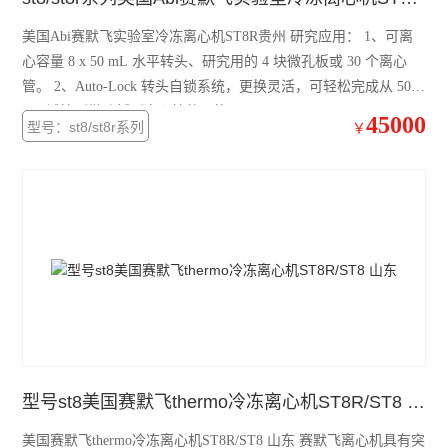
大龙摇床
美国Abi赛默飞实验室冷冻离心机ST8R贵州 研究应用： 1、可离
心容量 8 x 50 mL 水平转头、研究用的 4 块微孔板或 30 个离心
大龙混匀仪振荡器
管。 2、Auto-Lock 转头自锁系统，更换灵活，可轻松完成从 50
mL 试管到微孔板到离心管的更换。
凯杰样本研磨仪TissueLyser III
45000
型号：st8/st8r系列
￥
艾本德5430R冷冻离心机
艾本德5425R冷冻离心机
艾本德5425微量离心机
艾本德5420微量离心机
艾本德MiniSpin离心机
离心机转子转头
型号st8美国赛默飞thermo冷冻离心机ST8R/ST8 山东
赛默飞ST1R冷冻离心机
美国赛默飞thermo冷冻离心机ST8R/ST8 山东 赛默飞离心机具有突