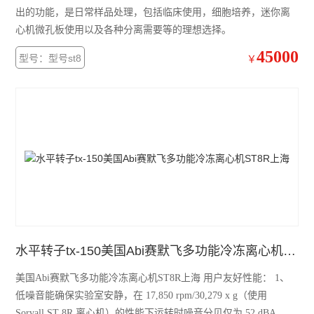
出的功能，是日常样品处理，包括临床使用，细胞培养，迷你离
加热模块
心机微孔板使用以及各种分离需要等的理想选择。
混匀仪热盖
45000
型号：型号st8
￥
赛默飞mySPIN-6Mini离心机
赛默飞ST8R冷冻离心机
赛默飞Pico21微量离心机
赛默飞Pico17微量离心机
艾本德5810R冷冻离心机
艾本德ThermoMixer C混匀仪
水平转子tx-150美国Abi赛默飞多功能冷冻离心机ST8R上海
赛默飞Micro17R冷冻离心机
美国Abi赛默飞多功能冷冻离心机ST8R上海 用户友好性能： 1、
赛默飞Fresco17冷冻离心机
低噪音能确保实验室安静，在 17,850 rpm/30,279 x g（使用
Sorvall ST 8R 离心机）的性能下运转时噪音分贝仅为 52 dBA 。