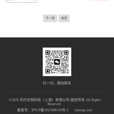
套、单手操作的 Thermo Scientific™ ClickSeal™ 防生物污染密封
分度计
盖。
低温冰箱
下一页
末页
程序降温仪
酸度计PH计
储存液氮罐
摇床
小型台式离心机
灭菌锅
扫一扫，微信联系
水分仪
©2026 孚约生物科技（上海）有限公司 版权所有 All Rights
天平万分之一
Reserved.
备案号：沪ICP备2021008159号-2
sitemap.xml