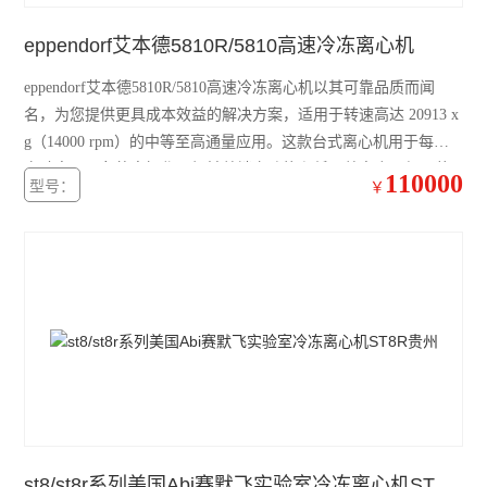
eppendorf艾本德5810R/5810高速冷冻离心机
精骐摆床
eppendorf艾本德5810R/5810高速冷冻离心机以其可靠品质而闻
精骐混匀仪
名，为您提供更具成本效益的解决方案，适用于转速高达 20913 x
精骐干式恒温器
g（14000 rpm）的中等至高通量应用。这款台式离心机用于每种
实验室，具备静音操作、轻触盖锁定功能和低开盖高度，便于装
110000
型号：
精骐振荡器/摇床
￥
载或者拿取样品，简化日常工作流程。
CryStal精骐振荡器/摇床
赛默飞ST40离心机
赛默飞ST1 Plus离心机
大龙离心机
大龙移液器
大龙金属浴
st8/st8r系列美国Abi赛默飞实验室冷冻离心机ST8R贵州