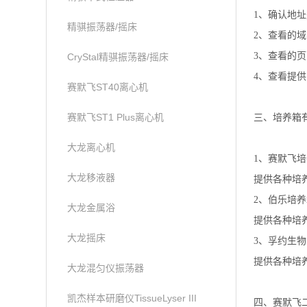
1、确认地
精骐振荡器/摇床
2、查看的
3、查看的
CryStal精骐振荡器/摇床
4、查看提
赛默飞ST40离心机
赛默飞ST1 Plus离心机
三、培养箱
大龙离心机
1、赛默飞
大龙移液器
提供各种培
2、伯乐培养
大龙金属浴
提供各种培
大龙摇床
3、孚约生物
提供各种培
大龙混匀仪振荡器
凯杰样本研磨仪TissueLyser III
四、赛默飞二