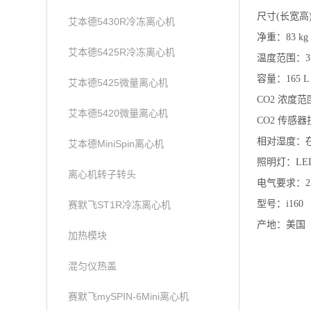
尺寸(长宽高)：88
艾本德5430R冷冻离心机
净重：83 kg
艾本德5425R冷冻离心机
温度范围：3°C
容量：165 L
艾本德5425微量离心机
CO2 浓度范围
艾本德5420微量离心机
CO2 传感器
相对湿度：在 
艾本德MiniSpin离心机
照明灯：LE
离心机转子转头
电气要求：230 
型号：i160
赛默飞ST1R冷冻离心机
产地：美国
加热模块
混匀仪热盖
赛默飞mySPIN-6Mini离心机