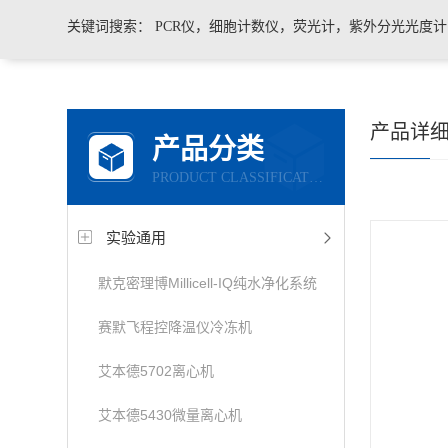
关键词搜索：
PCR仪，细胞计数仪，荧光计，紫外分光光度
凝胶成像系统，移液器，显微镜，医用药品冷藏箱
产品详
产品分类
PRODUCT CLASSIFICATION
实验通用
默克密理博Millicell-IQ纯水净化系统
赛默飞程控降温仪冷冻机
艾本德5702离心机
艾本德5430微量离心机