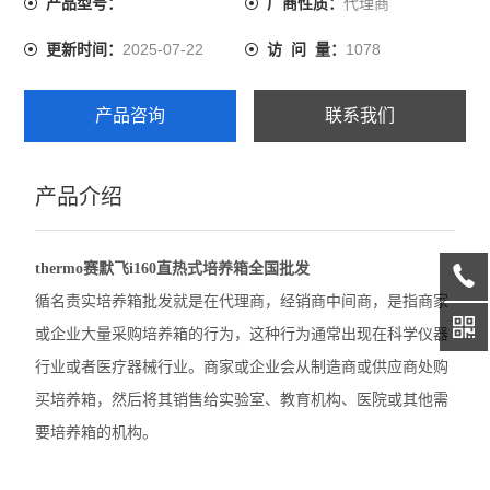
代理商
产品型号：
厂商性质：
精骐摆床
2025-07-22
1078
更新时间：
访 问 量：
精骐混匀仪
产品咨询
联系我们
精骐干式恒温器
精骐振荡器/摇床
产品介绍
CryStal精骐振荡器/摇床
thermo赛默飞i160直热式培养箱全国批发
赛默飞ST40离心机
循名责实培养箱批发就是在代理商，经销商中间商，是指商家
赛默飞ST1 Plus离心机
或企业大量采购培养箱的行为，这种行为通常出现在科学仪器
行业或者医疗器械行业。商家或企业会从制造商或供应商处购
大龙离心机
买培养箱，然后将其销售给实验室、教育机构、医院或其他需
大龙移液器
要培养箱的机构。
大龙金属浴