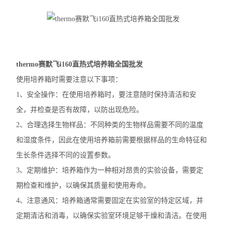
大龙摇床
大龙混匀仪振荡器
凯杰样本研磨仪TissueLyser III
thermo赛默飞i160直热式培养箱全国批发
使用培养箱时需要注意以下事项：
艾本德5430R冷冻离心机
1、安全操作：在使用培养箱时，要注意随时保持清洁和安
艾本德5425R冷冻离心机
全，并检查是否有故障，以防出现危险。
2、合理选择生物样品：不同种类的生物样品需要不同的温度
艾本德5425微量离心机
和湿度条件，因此在使用培养箱前需要根据样品的生命特征和
艾本德5420微量离心机
生长条件选择不同的设置参数。
3、定期维护：培养箱作为一种相对昂贵的实验设备，需要定
艾本德MiniSpin离心机
期检查和维护，以确保其质量和使用寿命。
离心机转子转头
4、注意通风：培养箱通常需要固定在实验室的特定区域，并
定期清洁和消毒，以确保实验室环境足够干燥和清洁。在使用
赛默飞ST1R冷冻离心机