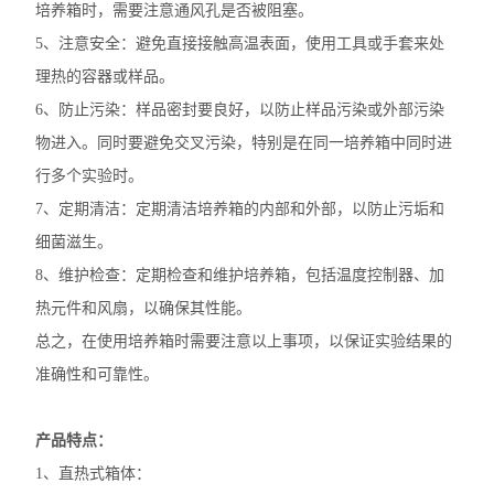
培养箱时，需要注意通风孔是否被阻塞。
加热模块
5、注意安全：避免直接接触高温表面，使用工具或手套来处
混匀仪热盖
理热的容器或样品。
6、防止污染：样品密封要良好，以防止样品污染或外部污染
赛默飞mySPIN-6Mini离心机
物进入。同时要避免交叉污染，特别是在同一培养箱中同时进
赛默飞ST8R冷冻离心机
行多个实验时。
7、定期清洁：定期清洁培养箱的内部和外部，以防止污垢和
赛默飞Pico21微量离心机
细菌滋生。
赛默飞Pico17微量离心机
8、维护检查：定期检查和维护培养箱，包括温度控制器、加
热元件和风扇，以确保其性能。
艾本德5810R冷冻离心机
总之，在使用培养箱时需要注意以上事项，以保证实验结果的
艾本德ThermoMixer C混匀仪
准确性和可靠性。
赛默飞Micro17R冷冻离心机
产品特点：
赛默飞Fresco17冷冻离心机
1、直热式箱体：