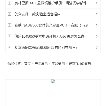
赛默飞程控降温仪冷冻机
奥林巴斯BX53显微镜维护手册：清洁光学部件与延长设备寿命的秘诀
艾本德5702离心机
怎么选择一款实验室适合摇床
艾本德5430微量离心机
赛默飞ABI7500实时荧光定量PCR与赛默飞Fast对比分析
艾本德5810微量离心机
伯乐1645050基本电源开机无反应黑屏怎么办
冷冻离心机
艾本德5420离心机和5425的区别在哪里？
赛默飞CryoExtra液氮罐
你的位置：
首页
>
产品展示
>
实验通用
>
赛默飞i160直热式CO2培养箱
赛默飞Sorvall LYNX 6000 离心机
赛默飞Sorvall LYNX 4000离心机
赛默飞1500系列生物安全柜
赛默飞1300系列安全生物柜