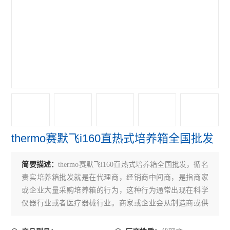
赛默飞4111FO水套式CO2培养箱
赛默飞311 CO2培养箱
赛默飞371直热式CO2培养箱
赛默飞3111水套式CO2培养箱
赛默飞i160直热式CO2培养箱
艾本德5804R冷冻离心机
thermo赛默飞i160直热式培养箱全国批发
赛默飞ST4R冷冻离心机
赛默飞ST4离心机
简要描述：
thermo赛默飞i160直热式培养箱全国批发，循名
责实培养箱批发就是在代理商，经销商中间商，是指商家
赛默飞Micro21R冷冻离心机
或企业大量采购培养箱的行为，这种行为通常出现在科学
仪器行业或者医疗器械行业。商家或企业会从制造商或供
赛默飞Micro21微量离心机
应商处购买培养箱，然后将其销售给实验室、教育机构、
赛默飞Micro17微量离心机
医院或其他需要培养箱的机构。