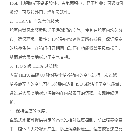
165L 电解抛光不锈钢腔体，占地面积小，易于堆叠；可调穿孔
赛默飞Fresco21冷冻离心机
搁架、可反转外门，增加灵活性。
电子天平
2、THRIVE 主动气流技术：
舱室内置风扇轻柔吹送干净潮湿的空气，使其在舱室内均匀分
水分测定仪
布，确保环境一致性；10分钟内快速恢复所有参数，保证稳定
电导率仪
的培养条件。在箱门打开期间自动停止功能将禁用风扇操作，
从而最大限度地减少了空气交换。
磁力搅拌器
3、ISO 5 级 HEPA 过滤器：
标准培养箱
内置 HEPA 每隔 60 秒对整个培养箱内的空气进行一次过滤；
电阻仪
培养舱室内的空气可在5分钟内达到 ISO 5级洁净室空气质量；
通过最大限度地减少污染物在内部表面的沉积。实现持续保
二氧化碳培养箱
护。
浓缩仪
4、保持湿度的水库：
直热式水箱可提供稳定的高水准相对湿度控制，防止培养物变
分光光度计
干；腔体内无冷凝水产生，防止污染物滋生。湿度恢复速度比