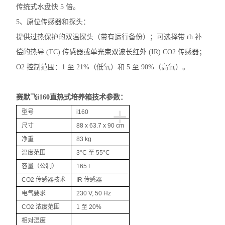
分度计
传统式水盘快 5 倍。
5、原位传感器和探头：
低温冰箱
提供过热保护的双温探头（带有运行备份）；可选择带 rh 补
程序降温仪
偿的热导 (TC) 传感器或单光束双波长红外 (IR) CO2 传感器；
O2 控制范围：1 至 21%（低氧）和 5 至 90%（高氧）。
酸度计PH计
储存液氮罐
赛默飞i160直热式培养箱
技术参数：
+
型号
i160
摇床
尺寸
88 x 63.7 x 90 cm
小型台式离心机
净重
83 kg
温度范围
3°C 至 55°C
灭菌锅
容量（公制）
165 L
CO2 传感器技术
IR 传感器
水分仪
电气要求
230 V, 50 Hz
天平万分之一
CO2 浓度范围
1 至 20%
相对湿度