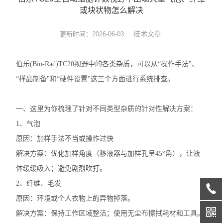
实验通用
或块状物怎么解决
耗材血清
技术文章
更新时间：2026-06-03
伯乐(Bio-Rad)TC20视野中的各类杂质，可以从“操作手法"、
“样品制备"和“硬件设置"这三个方面进行系统排查。
一、这里为你梳理了针对不同类型杂质的针对性解决方案：
1、气泡
原因：加样手法不当或操作过快
解决方案：优化加样角度（移液器与加样孔呈45°角），让液
体缓缓吸入；避免剧烈吹打。
2、纤维、毛发
原因：环境或个人衣物上的异物掉落。
解决方案：保持工作区域整洁；使用无尘布擦拭耗材和工具。