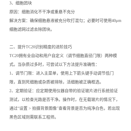
3、细胞团块
原因：细胞消化不干净或重悬不充分
解决方案：确保细胞悬液被充分吹打混匀；必要时可使用40μm
细胞滤网过滤去除团块。
二、提升TC20识别精度的进阶技巧
TC20拥有全自动和用户自定义（调节细胞直径门限）两种模
式。当杂质过多时，可尝试以下方法提升准确性：
1、调节门限：进入主菜单，使用上下箭头键手动调节低门
限，直到死细胞或杂质被排除，活细胞被正确框选。
2、定期验证：应定期使用仪器自带的验证玻片进行系统验证
测试，以检查光路是否干净。操作时，在无载玻片的情况下，
通过“设置 > 拍摄背景图像"查看背景是否为纯净白色，若出现
黑色区域则需联系工程师。