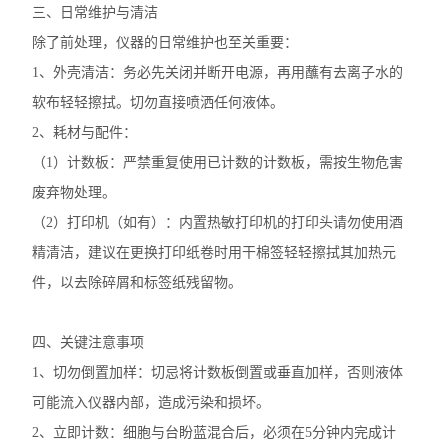
三、日常维护与清洁
除了前处理，仪器的日常维护也至关重要：
1、外壳清洁：务必先关闭并断开电源，再用蘸有去离子水的
软布轻轻擦拭。切勿直接喷洒任何液体。
2、耗材与配件：
（1）计数板：严禁重复使用已计数的计数板，需按生物危害
废弃物处理。
（2）打印机（如有）：内置热敏打印机的打印头请勿使用酒
精清洁，建议在更换打印纸卷时用干棉签轻轻擦拭其加热元
件，以去除碎屑和标签纸残留物。
四、关键注意事项
1、切勿倒置加样：切忌将计数板倒置或垂直加样，否则液体
可能流入仪器内部，造成污染和损坏。
2、立即计数：细胞与台盼蓝混合后，必须在5分钟内完成计