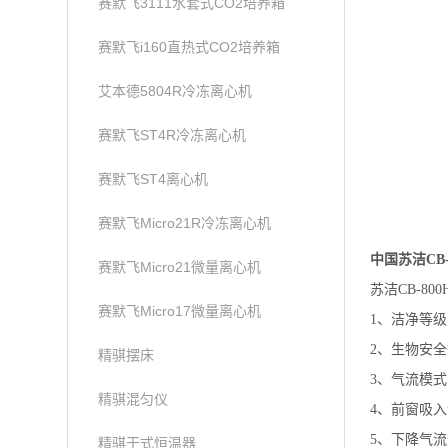
赛默飞3111水套式CO2培养箱
赛默飞i160直热式CO2培养箱
艾本德5804R冷冻离心机
赛默飞ST4R冷冻离心机
赛默飞ST4离心机
赛默飞Micro21R冷冻离心机
中国苏洁CB
赛默飞Micro21微量离心机
苏洁CB-8
赛默飞Micro17微量离心机
1、洁净等级
2、生物安全
精骐摆床
3、气流模式
精骐混匀仪
4、前窗吸入
5、下降气流速
精骐干式恒温器