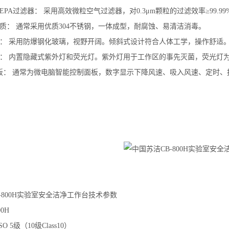
HEPA过滤器： 采用高效微粒空气过滤器，对0.3μm颗粒的过滤效率≥99.99
质： 通常采用优质304不锈钢，一体成型，耐腐蚀、易清洁消毒。
璃： 采用防爆钢化玻璃，视野开阔。倾斜式设计符合人体工学，操作舒适
统： 内置隐藏式紫外灯和荧光灯。紫外灯用于工作区的事先灭菌，荧光灯
面板： 通常为微电脑智能控制面板，数字显示下降风速、吸入风速、定时、
CB-800H实验室安全洁净工作台技术参数
0H
 5级（10级Class10）