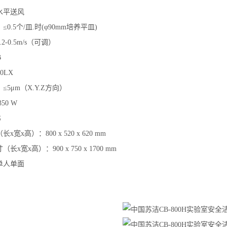
水平送风
0.5个/皿.时(φ90mm培养平皿)
2-0.5m/s（可调）
B
0LX
5μm（X.Y.Z方向）
50 W
G
宽x高）：800 x 520 x 620 mm
x宽x高）：900 x 750 x 1700 mm
单人单面