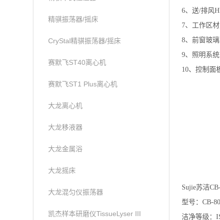
6、送/排风
精骐振荡器/摇床
7、工作区材
8、前窗玻
CryStal精骐振荡器/摇床
9、照明系
赛默飞ST40离心机
10、控制
赛默飞ST1 Plus离心机
大龙离心机
大龙移液器
大龙金属浴
大龙摇床
Sujie苏洁
大龙混匀仪振荡器
型号：CB-80
凯杰样本研磨仪TissueLyser III
洁净等级：ISO