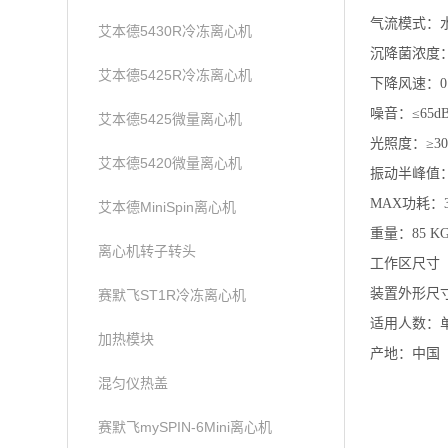
气流模式：
艾本德5430R冷冻离心机
沉降菌浓度：≤
艾本德5425R冷冻离心机
下降风速：0.
噪音：≤65d
艾本德5425微量离心机
光照度：≥30
艾本德5420微量离心机
振动半峰值：≤
MAX功耗：3
艾本德MiniSpin离心机
重量：85 K
离心机转子转头
工作区尺寸（长x
装置外形尺寸（长
赛默飞ST1R冷冻离心机
适用人数：
加热模块
产地：中国
混匀仪热盖
赛默飞mySPIN-6Mini离心机