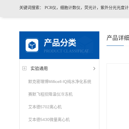
关键词搜索：
PCR仪，细胞计数仪，荧光计，紫外分光光度
凝胶成像系统，移液器，显微镜，医用药品冷藏箱
产品详
产品分类
PRODUCT CLASSIFICATION
实验通用
默克密理博Millicell-IQ纯水净化系统
赛默飞程控降温仪冷冻机
艾本德5702离心机
艾本德5430微量离心机