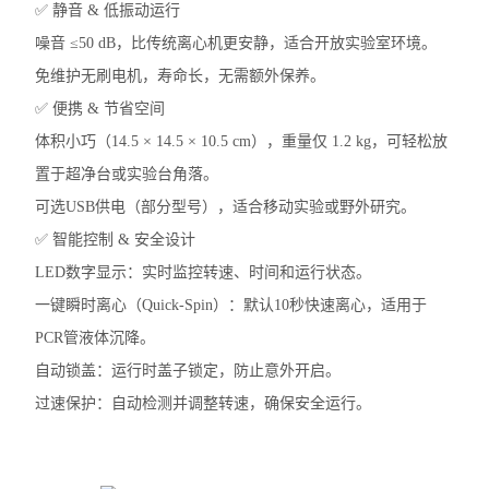
✅ 静音 & 低振动运行
加热模块
噪音 ≤50 dB，比传统离心机更安静，适合开放实验室环境。
混匀仪热盖
免维护无刷电机，寿命长，无需额外保养。
✅ 便携 & 节省空间
赛默飞mySPIN-6Mini离心机
体积小巧（14.5 × 14.5 × 10.5 cm），重量仅 1.2 kg，可轻松放
赛默飞ST8R冷冻离心机
置于超净台或实验台角落。
可选USB供电（部分型号），适合移动实验或野外研究。
赛默飞Pico21微量离心机
✅ 智能控制 & 安全设计
赛默飞Pico17微量离心机
LED数字显示：实时监控转速、时间和运行状态。
一键瞬时离心（Quick-Spin）：默认10秒快速离心，适用于
艾本德5810R冷冻离心机
PCR管液体沉降。
艾本德ThermoMixer C混匀仪
自动锁盖：运行时盖子锁定，防止意外开启。
过速保护：自动检测并调整转速，确保安全运行。
赛默飞Micro17R冷冻离心机
赛默飞Fresco17冷冻离心机