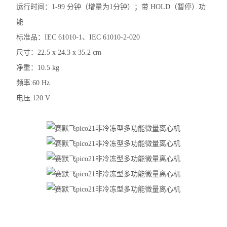
分度计
运行时间：1-99 分钟（增量为1分钟）；带 HOLD（暂停）功
能
低温冰箱
标准品：IEC 61010-1、IEC 61010-2-020
程序降温仪
尺寸：22.5 x 24.3 x 35.2 cm
净重：10.5 kg
酸度计PH计
频率:60 Hz
储存液氮罐
电压:120 V
摇床
小型台式离心机
灭菌锅
水分仪
天平万分之一