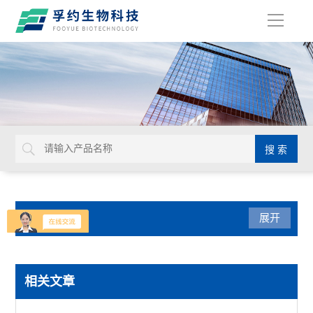
导
航
产品分类
展开
实验通用
相关文章
默克密理博Millicell-IQ纯水净化系统