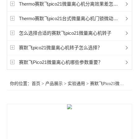
赛默飞程控降温仪冷冻机
Thermo赛默飞pico21微量离心机分离效果差怎么办
艾本德5702离心机
Thermo赛默飞pico21台式微量离心机门锁微动开关怎么修理？
艾本德5430微量离心机
怎么选择合适的赛默飞pico21微量离心机转子
艾本德5810微量离心机
赛默飞pico21微量离心机转子怎么选择？
冷冻离心机
赛默飞Pico21微量离心机哪些参数重要？
赛默飞CryoExtra液氮罐
你的位置：
首页
>
产品展示
>
实验通用
>
赛默飞Pico21微量离心机
赛默飞Sorvall LYNX 6000 离心机
赛默飞Sorvall LYNX 4000离心机
赛默飞1500系列生物安全柜
赛默飞1300系列安全生物柜