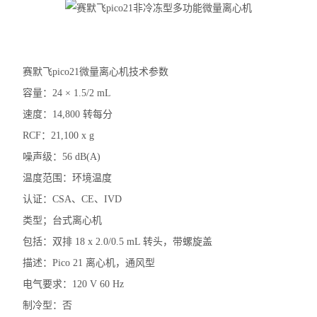
赛默飞Fresco21冷冻离心机
电子天平
赛默飞pico21微量离心机技术参数
水分测定仪
容量：24 × 1.5/2 mL
电导率仪
速度：14,800 转每分
RCF：21,100 x g
磁力搅拌器
噪声级：56 dB(A)
标准培养箱
温度范围：环境温度
电阻仪
认证：CSA、CE、IVD
类型；台式离心机
二氧化碳培养箱
包括：双排 18 x 2.0/0.5 mL 转头，带螺旋盖
浓缩仪
描述：Pico 21 离心机，通风型
电气要求：120 V 60 Hz
分光光度计
制冷型：否