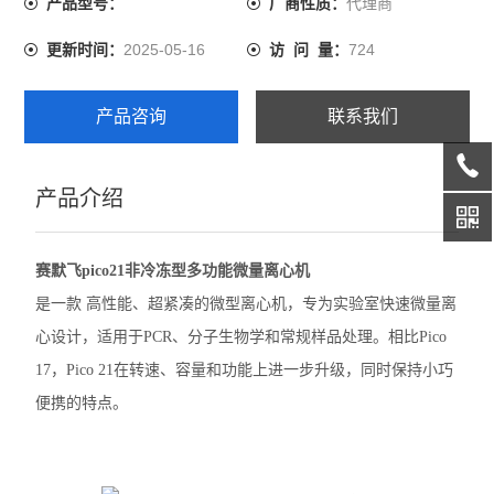
代理商
产品型号：
厂商性质：
精骐摆床
2025-05-16
724
更新时间：
访 问 量：
精骐混匀仪
产品咨询
联系我们
精骐干式恒温器
精骐振荡器/摇床
产品介绍
CryStal精骐振荡器/摇床
赛默飞pico21非冷冻型多功能微量离心机
赛默飞ST40离心机
是一款 高性能、超紧凑的微型离心机，专为实验室快速微量离
赛默飞ST1 Plus离心机
心设计，适用于PCR、分子生物学和常规样品处理。相比Pico
17，Pico 21在转速、容量和功能上进一步升级，同时保持小巧
大龙离心机
便携的特点。
大龙移液器
大龙金属浴