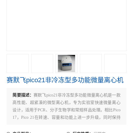
赛默飞4111FO水套式CO2培养箱
赛默飞311 CO2培养箱
赛默飞371直热式CO2培养箱
赛默飞3111水套式CO2培养箱
赛默飞i160直热式CO2培养箱
艾本德5804R冷冻离心机
赛默飞pico21非冷冻型多功能微量离心机
赛默飞ST4R冷冻离心机
赛默飞ST4离心机
简要描述：
赛默飞pico21非冷冻型多功能微量离心机是一款
高性能、超紧凑的微型离心机，专为实验室快速微量离心
赛默飞Micro21R冷冻离心机
设计，适用于PCR、分子生物学和常规样品处理。相比Pico
17，Pico 21在转速、容量和功能上进一步升级，同时保持
赛默飞Micro21微量离心机
小巧便携的特点。
赛默飞Micro17微量离心机