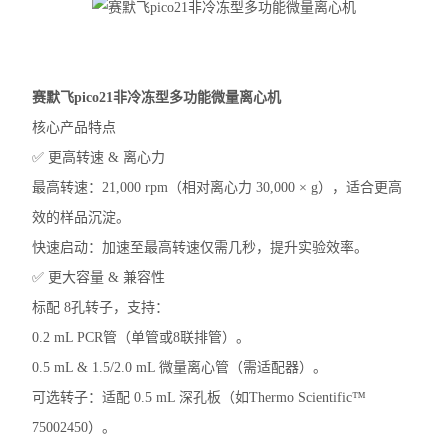
大龙摇床
大龙混匀仪振荡器
赛默飞pico21非冷冻型多功能微量离心机
凯杰样本研磨仪TissueLyser III
核心产品特点
✅ 更高转速 & 离心力
艾本德5430R冷冻离心机
最高转速：21,000 rpm（相对离心力 30,000 × g），适合更高
艾本德5425R冷冻离心机
效的样品沉淀。
快速启动：加速至最高转速仅需几秒，提升实验效率。
艾本德5425微量离心机
✅ 更大容量 & 兼容性
艾本德5420微量离心机
标配 8孔转子，支持：
0.2 mL PCR管（单管或8联排管）。
艾本德MiniSpin离心机
0.5 mL & 1.5/2.0 mL 微量离心管（需适配器）。
离心机转子转头
可选转子：适配 0.5 mL 深孔板（如Thermo Scientific™
75002450）。
赛默飞ST1R冷冻离心机