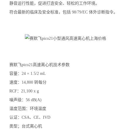
静音运行性能，促进打造安全、轻松的工作环境。
加热模块
符合最新的临床及安全标准，包括 98/79/EC 体外诊断指令。
混匀仪热盖
赛默飞mySPIN-6Mini离心机
赛默飞ST8R冷冻离心机
赛默飞Pico21微量离心机
赛默飞pico21高速离心机技术参数
赛默飞Pico17微量离心机
容量：24 × 1.5/2 mL
速度：14,800 转每分
艾本德5810R冷冻离心机
RCF：21,100 x g
艾本德ThermoMixer C混匀仪
噪声级：56 dB(A)
温度范围：环境温度
赛默飞Micro17R冷冻离心机
认证：CSA、CE、IVD
赛默飞Fresco17冷冻离心机
类型；台式离心机