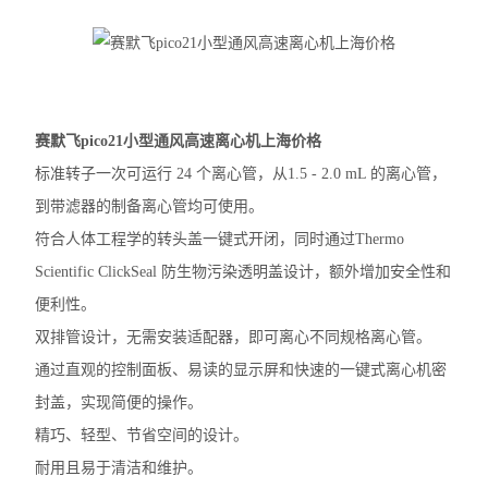
大龙摇床
大龙混匀仪振荡器
凯杰样本研磨仪TissueLyser III
赛默飞pico21小型通风高速离心机上海价格
标准转子一次可运行 24 个离心管，从1.5 - 2.0 mL 的离心管，
艾本德5430R冷冻离心机
到带滤器的制备离心管均可使用。
艾本德5425R冷冻离心机
符合人体工程学的转头盖一键式开闭，同时通过Thermo
Scientific ClickSeal 防生物污染透明盖设计，额外增加安全性和
艾本德5425微量离心机
便利性。
艾本德5420微量离心机
双排管设计，无需安装适配器，即可离心不同规格离心管。
通过直观的控制面板、易读的显示屏和快速的一键式离心机密
艾本德MiniSpin离心机
封盖，实现简便的操作。
离心机转子转头
精巧、轻型、节省空间的设计。
赛默飞ST1R冷冻离心机
耐用且易于清洁和维护。