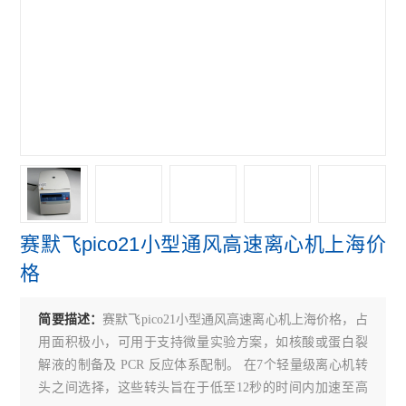
赛默飞4111FO水套式CO2培养箱
赛默飞311 CO2培养箱
赛默飞371直热式CO2培养箱
赛默飞3111水套式CO2培养箱
赛默飞i160直热式CO2培养箱
艾本德5804R冷冻离心机
赛默飞pico21小型通风高速离心机上海价
赛默飞ST4R冷冻离心机
格
赛默飞ST4离心机
简要描述：
赛默飞pico21小型通风高速离心机上海价格，占
赛默飞Micro21R冷冻离心机
用面积极小，可用于支持微量实验方案，如核酸或蛋白裂
赛默飞Micro21微量离心机
解液的制备及 PCR 反应体系配制。 在7个轻量级离心机转
头之间选择，这些转头旨在于低至12秒的时间内加速至高
赛默飞Micro17微量离心机