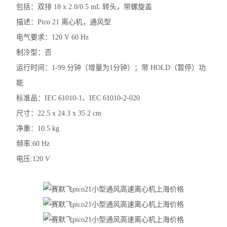
包括：双排 18 x 2.0/0.5 mL 转头，带螺旋盖
赛默飞Fresco21冷冻离心机
描述：Pico 21 离心机，通风型
电子天平
电气要求：120 V 60 Hz
制冷型：否
水分测定仪
运行时间：1-99 分钟（增量为1分钟）；带 HOLD（暂停）功
电导率仪
能
磁力搅拌器
标准品：IEC 61010-1、IEC 61010-2-020
尺寸：22.5 x 24.3 x 35.2 cm
标准培养箱
净重：10.5 kg
电阻仪
频率:60 Hz
电压:120 V
二氧化碳培养箱
浓缩仪
分光光度计