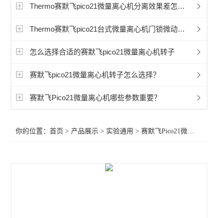
赛默飞程控降温仪冷冻机
Thermo赛默飞pico21微量离心机分离效果差怎么办
艾本德5702离心机
Thermo赛默飞pico21台式微量离心机门锁微动开关怎么修理？
艾本德5430微量离心机
怎么选择合适的赛默飞pico21微量离心机转子
艾本德5810微量离心机
赛默飞pico21微量离心机转子怎么选择？
冷冻离心机
赛默飞Pico21微量离心机哪些参数重要？
赛默飞CryoExtra液氮罐
你的位置：
首页
>
产品展示
>
实验通用
>
赛默飞Pico21微量离心机
赛默飞Sorvall LYNX 6000 离心机
赛默飞Sorvall LYNX 4000离心机
赛默飞1500系列生物安全柜
赛默飞1300系列安全生物柜