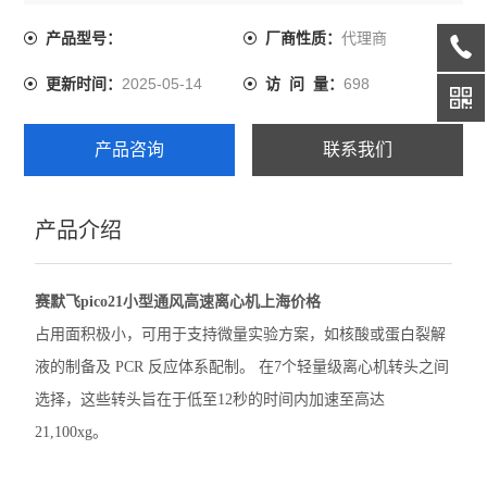
达 21,100xg。
代理商
产品型号：
厂商性质：
精骐摆床
2025-05-14
698
更新时间：
访 问 量：
精骐混匀仪
精骐干式恒温器
产品咨询
联系我们
精骐振荡器/摇床
产品介绍
CryStal精骐振荡器/摇床
赛默飞ST40离心机
赛默飞pico21小型通风高速离心机上海价格
赛默飞ST1 Plus离心机
占用面积极小，可用于支持微量实验方案，如核酸或蛋白裂解
液的制备及 PCR 反应体系配制。 在7个轻量级离心机转头之间
大龙离心机
选择，这些转头旨在于低至12秒的时间内加速至高达
大龙移液器
21,100xg。
大龙金属浴