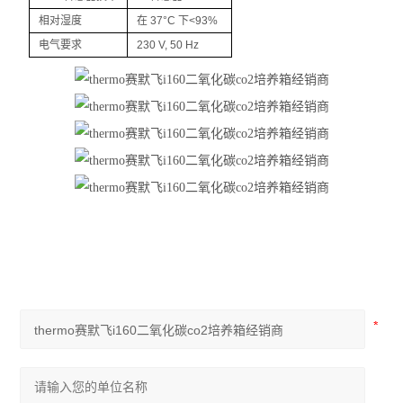
药品冷藏箱
相对湿度
在 37°C 下<93%
恒温振荡器
电气要求
230 V, 50 Hz
混匀搅拌器
超净工作台
电化学仪器
生化培养箱
干燥箱烘箱
恒温水浴锅
光谱色谱仪
查看全部 >>