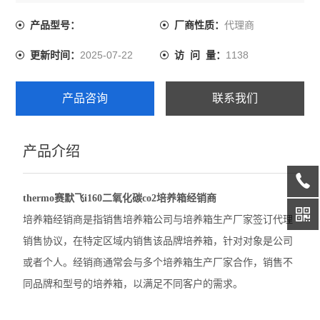
合作，销售不同品牌和型号的培养箱，以满足不同客户的
需求。
代理商
产品型号：
厂商性质：
精骐摆床
2025-07-22
1138
更新时间：
访 问 量：
精骐混匀仪
精骐干式恒温器
产品咨询
联系我们
精骐振荡器/摇床
产品介绍
CryStal精骐振荡器/摇床
赛默飞ST40离心机
thermo赛默飞i160二氧化碳co2培养箱经销商
赛默飞ST1 Plus离心机
培养箱经销商是指销售培养箱公司与培养箱生产厂家签订代理
销售协议，在特定区域内销售该品牌培养箱，针对对象是公司
大龙离心机
或者个人。经销商通常会与多个培养箱生产厂家合作，销售不
大龙移液器
同品牌和型号的培养箱，以满足不同客户的需求。
大龙金属浴