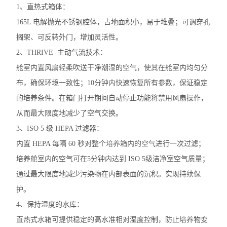
1、直热式箱体：
赛默飞Fresco21冷冻离心机
165L 电解抛光不锈钢腔体，占地面积小，易于堆叠；可调穿孔
电子天平
搁架、可反转外门，增加灵活性。
2、THRIVE 主动气流技术：
水分测定仪
舱室内置风扇轻柔吹送干净潮湿的空气，使其在舱室内均匀分
电导率仪
布，确保环境一致性；10分钟内快速恢复所有参数，保证稳定
磁力搅拌器
的培养条件。在箱门打开期间自动停止功能将禁用风扇操作，
从而最大限度地减少了空气交换。
标准培养箱
3、ISO 5 级 HEPA 过滤器：
电阻仪
内置 HEPA 每隔 60 秒对整个培养箱内的空气进行一次过滤；
培养舱室内的空气可在5分钟内达到 ISO 5级洁净室空气质量；
二氧化碳培养箱
通过最大限度地减少污染物在内部表面的沉积。实现持续保
浓缩仪
护。
4、保持湿度的水库：
分光光度计
直热式水箱可提供稳定的高水准相对湿度控制，防止培养物变