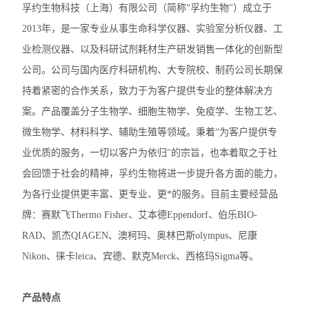
孚约生物科技（上海）有限公司（简称“孚约生物"）成立于
加热模块
2013年，是一家专业从事生命科学仪器、实验室分析仪器、工
混匀仪热盖
业检测仪器、以及科研试剂耗材生产研发销售一体化的创新型
公司。公司与国内医疗科研机构、大专院校、制药公司长期保
赛默飞mySPIN-6Mini离心机
持着紧密的合作关系，致力于为客户提供专业的整体解决方
赛默飞ST8R冷冻离心机
案。产品覆盖分子生物学、细胞生物学、免疫学、生物工艺、
微生物学、材料科学、辅助生殖等领域。秉着“为客户提供专
赛默飞Pico21微量离心机
业优质的服务，一切以客户为依归"的宗旨，也本着取之于社
赛默飞Pico17微量离心机
会回馈于社会的精神，孚约生物将进一步提升各方面的能力，
为各行业提供更丰富、更专业、更*的服务。目前主要经营品
艾本德5810R冷冻离心机
牌：赛默飞Thermo Fisher、艾本德Eppendorf、伯乐BIO-
艾本德ThermoMixer C混匀仪
RAD、凯杰QIAGEN、澳柯玛、奥林巴斯olympus、尼康
Nikon、徕卡leica、宾德、默克Merck、西格玛Sigma等。
赛默飞Micro17R冷冻离心机
赛默飞Fresco17冷冻离心机
产品特点