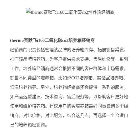
大龙摇床
大龙混匀仪振荡器
凯杰样本研磨仪TissueLyser III
thermo赛默飞i160二氧化碳co2培养箱经销商
经销商的职责包括管理该品牌的培养箱库存、拓展销售渠道、
艾本德5430R冷冻离心机
推广该品牌培养箱、为客户提供技术支持、售后维修等一系列
艾本德5425R冷冻离心机
工作。培养箱经销商通常会根据不同的客户群体和市场需求，
销售不同类型的培养箱，比如说CO2培养箱、实验室培养箱、
艾本德5425微量离心机
低温培养箱等。另外，培养箱经销商还会提供一系列的服务，
艾本德5420微量离心机
如产品选型建议、技术咨询、售后服务等，以帮助客户更好地
使用和维护培养箱。建议用户购买培养箱最好同事咨询多个经
艾本德MiniSpin离心机
销商，对比价格，对比服务，结合这几点，再选择一个合适自
离心机转子转头
己的培养箱经销商。
赛默飞ST1R冷冻离心机