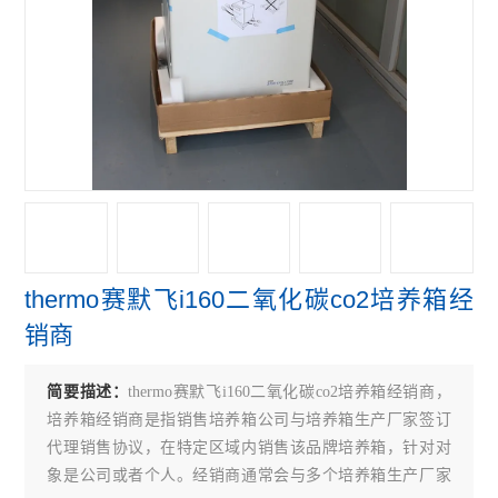
赛默飞4111FO水套式CO2培养箱
赛默飞311 CO2培养箱
赛默飞371直热式CO2培养箱
赛默飞3111水套式CO2培养箱
赛默飞i160直热式CO2培养箱
艾本德5804R冷冻离心机
thermo赛默飞i160二氧化碳co2培养箱经
赛默飞ST4R冷冻离心机
销商
赛默飞ST4离心机
简要描述：
thermo赛默飞i160二氧化碳co2培养箱经销商，
赛默飞Micro21R冷冻离心机
培养箱经销商是指销售培养箱公司与培养箱生产厂家签订
赛默飞Micro21微量离心机
代理销售协议，在特定区域内销售该品牌培养箱，针对对
象是公司或者个人。经销商通常会与多个培养箱生产厂家
赛默飞Micro17微量离心机