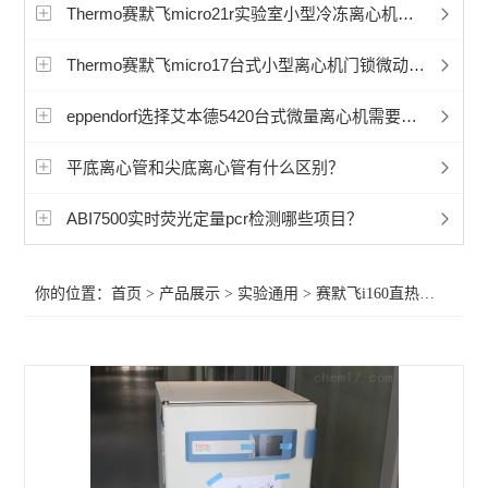
赛默飞程控降温仪冷冻机
Thermo赛默飞micro21r实验室小型冷冻离心机过滤网需要清洁吗？
艾本德5702离心机
Thermo赛默飞micro17台式小型离心机门锁微动开关修
艾本德5430微量离心机
eppendorf选择艾本德5420台式微量离心机需要注意哪些细节？
艾本德5810微量离心机
平底离心管和尖底离心管有什么区别？
冷冻离心机
ABI7500实时荧光定量pcr检测哪些项目？
赛默飞CryoExtra液氮罐
你的位置：
首页
>
产品展示
>
实验通用
>
赛默飞i160直热式CO2培养箱
赛默飞Sorvall LYNX 6000 离心机
赛默飞Sorvall LYNX 4000离心机
赛默飞1500系列生物安全柜
赛默飞1300系列安全生物柜