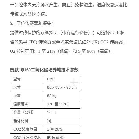
分度计
干；腔体内无冷凝水产生，防止污染物滋生。湿度恢复速度比
传统式水盘快 5 倍。
低温冰箱
5、原位传感器和探头：
程序降温仪
提供过热保护的双温探头（带有运行备份）；可选择带 rh 补
偿的热导 (TC) 传感器或单光束双波长红外 (IR) CO2 传感器；
酸度计PH计
O2 控制范围：1 至 21%（低氧）和 5 至 90%（高氧）。
储存液氮罐
赛默飞i160二氧化碳培养箱技术参数
摇床
+
型号
i160
小型台式离心机
尺寸
88 x 63.7 x 90 cm
净重
83 kg
灭菌锅
温度范围
3°C 至 55°C
水分仪
容量（公制）
165 L
箱体材料
铜
天平万分之一
CO2 浓度范围
1 至 20%
CO2 传感器技术
IR 传感器