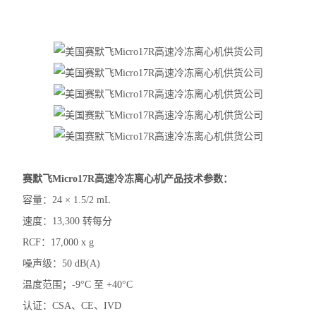
赛默飞Fresco21冷冻离心机
电子天平
水分测定仪
电导率仪
磁力搅拌器
标准培养箱
赛默飞Micro17R高速冷冻离心机
产品技术参数：
电阻仪
容量：24 × 1.5/2 mL
速度：13,300 转每分
二氧化碳培养箱
RCF：17,000 x g
浓缩仪
噪声级：50 dB(A)
温度范围；-9°C 至 +40°C
分光光度计
认证：CSA、CE、IVD