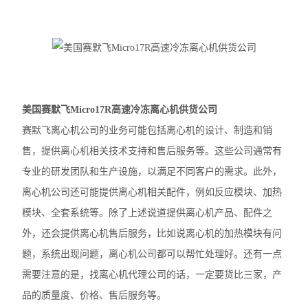
大龙摇床
大龙混匀仪振荡器
凯杰样本研磨仪TissueLyser III
美国赛默飞Micro17R高速冷冻离心机供货公司
艾本德5430R冷冻离心机
赛默飞离心机公司的业务可能包括离心机的设计、制造和销
艾本德5425R冷冻离心机
售，提供离心机相关技术支持和售后服务等。这些公司通常有
专业的研发团队和生产设施，以满足不同客户的需求。此外，
艾本德5425微量离心机
离心机公司还可能提供离心机相关配件，例如反应模块、加热
艾本德5420微量离心机
模块、全套系统等。除了上述说道提供离心机产品、配件之
外，还会提供离心机售后服务，比如说离心机的加热模块有问
艾本德MiniSpin离心机
题，系统出现问题，离心机公司都可以帮忙处理好。还有一点
离心机转子转头
需要注意的是，找离心机代理公司的话，一定要货比三家，产
赛默飞ST1R冷冻离心机
品的质量度、价格、售后服务等。