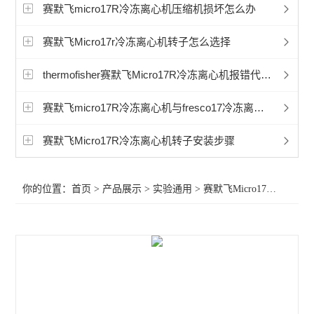
赛默飞程控降温仪冷冻机
赛默飞micro17R冷冻离心机压缩机损坏怎么办
艾本德5702离心机
赛默飞Micro17r冷冻离心机转子怎么选择
艾本德5430微量离心机
thermofisher赛默飞Micro17R冷冻离心机报错代码E24是什么意思？
艾本德5810微量离心机
赛默飞micro17R冷冻离心机与fresco17冷冻离心机对比比较
冷冻离心机
赛默飞Micro17R冷冻离心机转子安装步骤
赛默飞CryoExtra液氮罐
你的位置：
首页
>
产品展示
>
实验通用
>
赛默飞Micro17R冷冻离心机
赛默飞Sorvall LYNX 6000 离心机
赛默飞Sorvall LYNX 4000离心机
赛默飞1500系列生物安全柜
赛默飞1300系列安全生物柜