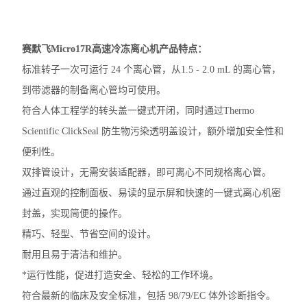
加热模块
混匀仪热盖
赛默飞Micro17R高速冷冻离心机
产品特点：
标准转子一次可运行 24 个离心管，从1.5 - 2.0 mL 的离心管，
赛默飞mySPIN-6Mini离心机
到带滤器的制备离心管均可使用。
赛默飞ST8R冷冻离心机
符合人体工程学的转头盖一键式开闭，同时通过Thermo
Scientific ClickSeal 防生物污染透明盖设计，额外增加安全性和
赛默飞Pico21微量离心机
便利性。
赛默飞Pico17微量离心机
双排管设计，无需安装适配器，即可离心不同规格离心管。
通过直观的控制面板、易读的显示屏和快速的一键式离心机密
艾本德5810R冷冻离心机
封盖，实现简便的操作。
艾本德ThermoMixer C混匀仪
精巧、轻型、节省空间的设计。
耐用且易于清洁和维护。
赛默飞Micro17R冷冻离心机
*运行性能，促进打造安全、轻松的工作环境。
赛默飞Fresco17冷冻离心机
符合最新的临床及安全标准，包括 98/79/EC 体外诊断指令。