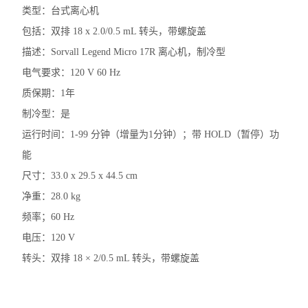
分度计
类型：台式离心机
包括：双排 18 x 2.0/0.5 mL 转头，带螺旋盖
低温冰箱
描述：Sorvall Legend Micro 17R 离心机，制冷型
程序降温仪
电气要求：120 V 60 Hz
质保期：1年
酸度计PH计
制冷型：是
储存液氮罐
运行时间：1-99 分钟（增量为1分钟）；带 HOLD（暂停）功
能
摇床
尺寸：33.0 x 29.5 x 44.5 cm
小型台式离心机
净重：28.0 kg
频率；60 Hz
灭菌锅
电压：120 V
水分仪
转头：双排 18 × 2/0.5 mL 转头，带螺旋盖
天平万分之一