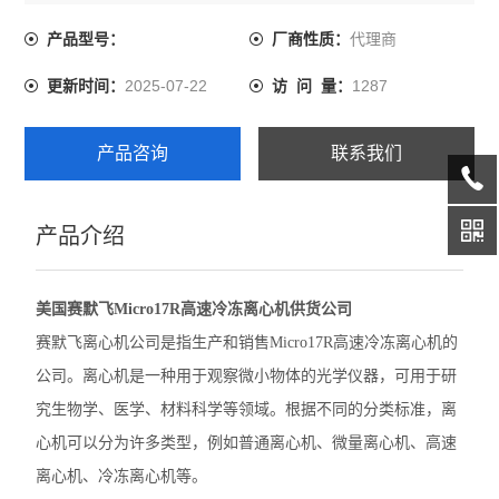
同的分类标准，离心机可以分为许多类型，例如普通离心
机、微量离心机、高速离心机、冷冻离心机等。
代理商
产品型号：
厂商性质：
精骐摆床
2025-07-22
1287
更新时间：
访 问 量：
精骐混匀仪
精骐干式恒温器
产品咨询
联系我们
精骐振荡器/摇床
产品介绍
CryStal精骐振荡器/摇床
赛默飞ST40离心机
美国赛默飞Micro17R高速冷冻离心机供货公司
赛默飞ST1 Plus离心机
赛默飞离心机公司是指生产和销售Micro17R高速冷冻离心机的
公司。离心机是一种用于观察微小物体的光学仪器，可用于研
大龙离心机
究生物学、医学、材料科学等领域。根据不同的分类标准，离
大龙移液器
心机可以分为许多类型，例如普通离心机、微量离心机、高速
离心机、冷冻离心机等。
大龙金属浴