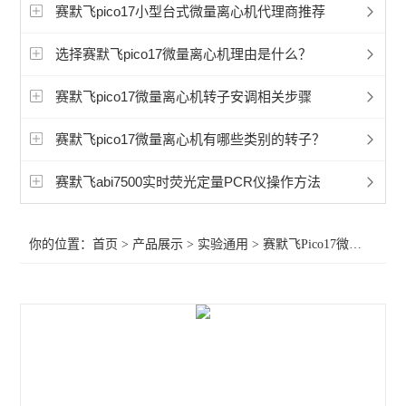
赛默飞程控降温仪冷冻机
赛默飞pico17小型台式微量离心机代理商推荐
艾本德5702离心机
选择赛默飞pico17微量离心机理由是什么？
艾本德5430微量离心机
赛默飞pico17微量离心机转子安调相关步骤
艾本德5810微量离心机
赛默飞pico17微量离心机有哪些类别的转子？
冷冻离心机
赛默飞abi7500实时荧光定量PCR仪操作方法
赛默飞CryoExtra液氮罐
你的位置：
首页
>
产品展示
>
实验通用
>
赛默飞Pico17微量离心机
赛默飞Sorvall LYNX 6000 离心机
赛默飞Sorvall LYNX 4000离心机
赛默飞1500系列生物安全柜
赛默飞1300系列安全生物柜