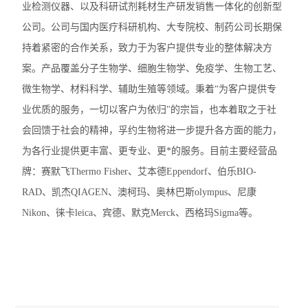
业检测仪器、以及科研试剂耗材生产研发销售一体化的创新型
加热模块
公司。公司与国内医疗科研机构、大专院校、制药公司长期保
混匀仪热盖
持着紧密的合作关系，致力于为客户提供专业的整体解决方
案。产品覆盖分子生物学、细胞生物学、免疫学、生物工艺、
赛默飞mySPIN-6Mini离心机
微生物学、材料科学、辅助生殖等领域。秉着“为客户提供专
赛默飞ST8R冷冻离心机
业优质的服务，一切以客户为依归"的宗旨，也本着取之于社
会回馈于社会的精神，孚约生物将进一步提升各方面的能力，
赛默飞Pico21微量离心机
为各行业提供更丰富、更专业、更*的服务。目前主要经营品
赛默飞Pico17微量离心机
牌：赛默飞Thermo Fisher、艾本德Eppendorf、伯乐BIO-
RAD、凯杰QIAGEN、澳柯玛、奥林巴斯olympus、尼康
艾本德5810R冷冻离心机
Nikon、徕卡leica、宾德、默克Merck、西格玛Sigma等。
艾本德ThermoMixer C混匀仪
赛默飞Micro17R冷冻离心机
赛默飞Fresco17冷冻离心机