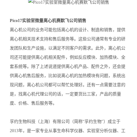
大龙摇床
Pico17实验室微量离心机赛默飞公司销售
大龙混匀仪振荡器
离心机公司的业务可能包括离心机的设计、制造和销售，提供
凯杰样本研磨仪TissueLyser III
离心机相关技术支持和售后服务等。这些公司通常有专业的研
发团队和生产设施，以满足不同客户的需求。此外，离心机公
艾本德5430R冷冻离心机
司还可能提供离心机相关配件，例如反应模块、加热模块、全
艾本德5425R冷冻离心机
套系统等。除了上述说道提供离心机产品、配件之外，还会提
供离心机售后服务，比如说离心机的加热模块有问题，系统出
艾本德5425微量离心机
现问题，离心机公司都可以帮忙处理好。还有一点需要注意的
艾本德5420微量离心机
是，找离心机代理公司的话，一定要货比三家，产品的质量
度、价格、售后服务等。
艾本德MiniSpin离心机
离心机转子转头
孚约生物科技（上海）有限公司（简称“孚约生物"）成立于
2013年，是一家专业从事生命科学仪器、实验室分析仪器、工
赛默飞ST1R冷冻离心机