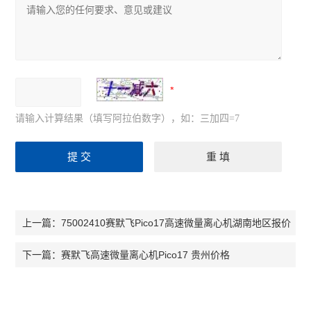
分度计
低温冰箱
程序降温仪
酸度计PH计
请输入计算结果（填写阿拉伯数字），如：三加四=7
储存液氮罐
摇床
小型台式离心机
灭菌锅
75002410赛默飞Pico17高速微量离心机湖南地区报价
上一篇：
水分仪
赛默飞高速微量离心机Pico17 贵州价格
下一篇：
天平万分之一