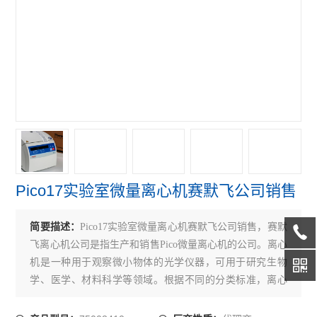
赛默飞4111FO水套式CO2培养箱
赛默飞311 CO2培养箱
赛默飞371直热式CO2培养箱
赛默飞3111水套式CO2培养箱
赛默飞i160直热式CO2培养箱
艾本德5804R冷冻离心机
Pico17实验室微量离心机赛默飞公司销售
赛默飞ST4R冷冻离心机
赛默飞ST4离心机
简要描述：
Pico17实验室微量离心机赛默飞公司销售，赛默
飞离心机公司是指生产和销售Pico微量离心机的公司。离心
赛默飞Micro21R冷冻离心机
机是一种用于观察微小物体的光学仪器，可用于研究生物
学、医学、材料科学等领域。根据不同的分类标准，离心
赛默飞Micro21微量离心机
机可以分为许多类型，例如普通离心机、微量离心机、高
赛默飞Micro17微量离心机
速离心机、冷冻离心机等。