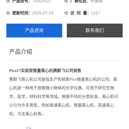
75002410
代理商
产品型号：
厂商性质：
精骐摆床
2025-07-23
1157
更新时间：
访 问 量：
精骐混匀仪
产品咨询
联系我们
精骐干式恒温器
精骐振荡器/摇床
产品介绍
CryStal精骐振荡器/摇床
Pico17实验室微量离心机赛默飞公司销售
赛默飞ST40离心机
赛默飞离心机公司是指生产和销售Pico微量离心机的公司。离
赛默飞ST1 Plus离心机
心机是一种用于观察微小物体的光学仪器，可用于研究生物
学、医学、材料科学等领域。根据不同的分类标准，离心机可
大龙离心机
以分为许多类型，例如普通离心机、微量离心机、高速离心
大龙移液器
机、冷冻离心机等。
大龙金属浴