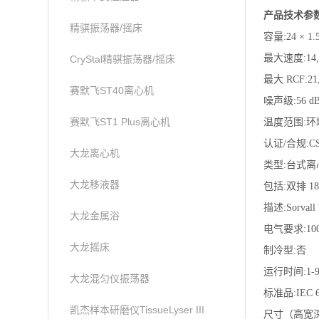
产品技术参
精骐振荡器/摇床
容量:24 × 1.
最大速度:14,
CryStal精骐振荡器/摇床
最大 RCF:21,
赛默飞ST40离心机
噪声级:56 dB
赛默飞ST1 Plus离心机
温度范围:环
认证/合规:C
大龙离心机
类型:台式离
大龙移液器
包括:双排 18
描述:Sorval
大龙金属浴
电气要求:100 
大龙摇床
制冷型:否
运行时间:1
大龙混匀仪振荡器
标准品:IEC 
凯杰样本研磨仪TissueLyser III
尺寸（高宽深):22