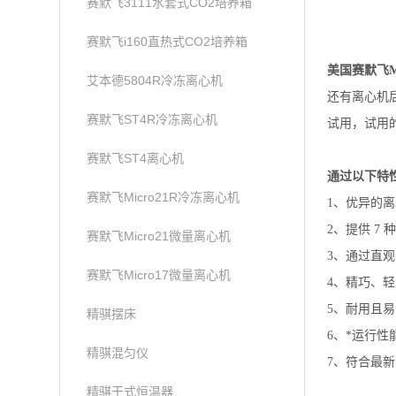
赛默飞3111水套式CO2培养箱
赛默飞i160直热式CO2培养箱
美国赛默飞M
艾本德5804R冷冻离心机
还有离心机
赛默飞ST4R冷冻离心机
试用，试用
赛默飞ST4离心机
通过以下特
赛默飞Micro21R冷冻离心机
1、优异的离心
2、提供 
赛默飞Micro21微量离心机
3、通过直
赛默飞Micro17微量离心机
4、精巧、
5、耐用且
精骐摆床
6、*运行
精骐混匀仪
7、符合最新
精骐干式恒温器