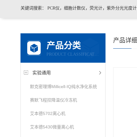
关键词搜索：
PCR仪，细胞计数仪，荧光计，紫外分光光度
凝胶成像系统，移液器，显微镜，医用药品冷藏箱
产品详
产品分类
PRODUCT CLASSIFICATION
实验通用
默克密理博Millicell-IQ纯水净化系统
赛默飞程控降温仪冷冻机
艾本德5702离心机
艾本德5430微量离心机