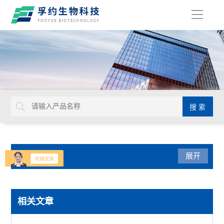
导
航
产品分类
展开
实验通用
相关文章
默克密理博Millicell-IQ纯水净化系统