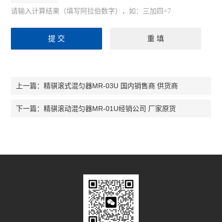
分度计
请输入计算结果（填写阿拉伯数字），如：三加四=7
低温冰箱
程序降温仪
酸度计PH计
精骐滚式混匀器MR-03U 国内销售商 供货商
上一篇：
储存液氮罐
精骐滚动混匀器MR-01U经销公司 厂家原货
下一篇：
摇床
小型台式离心机
灭菌锅
水分仪
天平万分之一