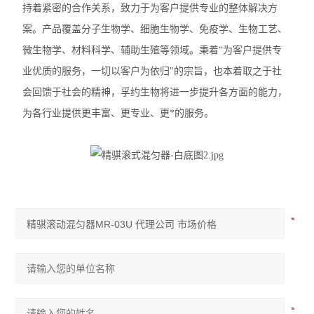
持着紧密的合作关系，致力于为客户提供专业的整体解决方
加热模块
案。产品覆盖分子生物学、细胞生物学、免疫学、生物工艺、
混匀仪热盖
微生物学、材料科学、辅助生殖等领域。秉着“为客户提供专
业优质的服务，一切以客户为依归"的宗旨，也本着取之于社
赛默飞mySPIN-6Mini离心机
会回馈于社会的精神，孚约生物将进一步提升各方面的能力，
赛默飞ST8R冷冻离心机
为各行业提供更丰富、更专业、更*的服务。
赛默飞Pico21微量离心机
赛默飞Pico17微量离心机
艾本德5810R冷冻离心机
艾本德ThermoMixer C混匀仪
赛默飞Micro17R冷冻离心机
赛默飞Fresco17冷冻离心机