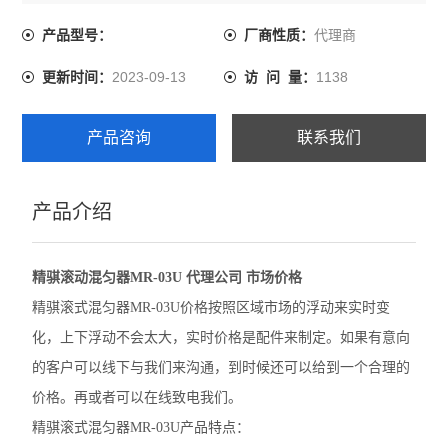
个合理的价格。再或者可以在线致电我们。
代理商
产品型号：
厂商性质：
精骐摆床
2023-09-13
1138
更新时间：
访 问 量：
精骐混匀仪
精骐干式恒温器
产品咨询
联系我们
精骐振荡器/摇床
产品介绍
CryStal精骐振荡器/摇床
赛默飞ST40离心机
精骐滚动混匀器MR-03U 代理公司 市场价格
赛默飞ST1 Plus离心机
精骐滚式混匀器MR-03U价格按照区域市场的浮动来实时变
化，上下浮动不会太大，实时价格是配件来制定。如果有意向
大龙离心机
的客户可以线下与我们来沟通，到时候还可以给到一个合理的
大龙移液器
价格。再或者可以在线致电我们。
精骐滚式混匀器MR-03U产品特点：
大龙金属浴