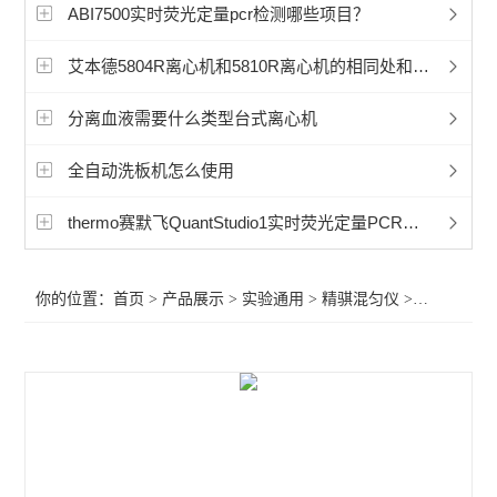
赛默飞程控降温仪冷冻机
ABI7500实时荧光定量pcr检测哪些项目？
艾本德5702离心机
艾本德5804R离心机和5810R离心机的相同处和不同之处
艾本德5430微量离心机
分离血液需要什么类型台式离心机
艾本德5810微量离心机
全自动洗板机怎么使用
冷冻离心机
thermo赛默飞QuantStudio1实时荧光定量PCR操作使用方法
赛默飞CryoExtra液氮罐
你的位置：
首页
>
产品展示
>
实验通用
>
精骐混匀仪
>精骐滚动混匀器MR-03U 代理公司 市场价格
赛默飞Sorvall LYNX 6000 离心机
赛默飞Sorvall LYNX 4000离心机
赛默飞1500系列生物安全柜
赛默飞1300系列安全生物柜