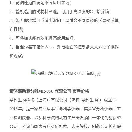
1、宽调速范围满足不同应用领域；
大龙摇床
2、整机选用防锈材料制造，可用于高湿度的CO 培养箱；
3、能方便地增加或减少滚轴，以适合不同直径的试管瓶或其
大龙混匀仪振荡器
它容器；
凯杰样本研磨仪TissueLyser III
4、可叠加功能有效地提高使用空间；
5、当混匀器在箱体内时，外接独立的控制盒大大方便了操作
艾本德5430R冷冻离心机
和观察。
艾本德5425R冷冻离心机
艾本德5425微量离心机
艾本德5420微量离心机
精骐滚动混匀器MR-03U 代理公司 市场价格
孚约生物科技（上海）有限公司（简称“孚约生物"）成立于
艾本德MiniSpin离心机
2013年，是一家专业从事生命科学仪器、实验室分析仪器、工
离心机转子转头
业检测仪器、以及科研试剂耗材生产研发销售一体化的创新型
赛默飞ST1R冷冻离心机
公司。公司与国内医疗科研机构、大专院校、制药公司长期保