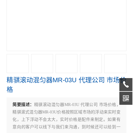
赛默飞4111FO水套式CO2培养箱
赛默飞311 CO2培养箱
赛默飞371直热式CO2培养箱
赛默飞3111水套式CO2培养箱
赛默飞i160直热式CO2培养箱
艾本德5804R冷冻离心机
精骐滚动混匀器MR-03U 代理公司 市场价
赛默飞ST4R冷冻离心机
格
赛默飞ST4离心机
简要描述：
精骐滚动混匀器MR-03U 代理公司 市场价格，
赛默飞Micro21R冷冻离心机
精骐滚式混匀器MR-03U价格按照区域市场的浮动来实时变
赛默飞Micro21微量离心机
化，上下浮动不会太大，实时价格是配件来制定。如果有
意向的客户可以线下与我们来沟通，到时候还可以给到一
赛默飞Micro17微量离心机