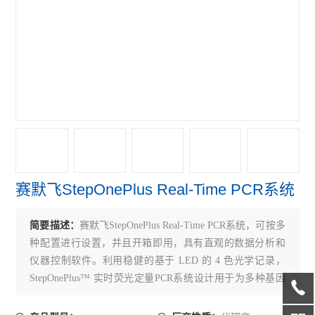
赛默飞NanoDropOne紫外光度计
艾本德Mastercycler® X50s PCR
赛默飞Qubit Flex分光光度计
赛默飞细胞计数光立方
赛默飞VeritiPro PCR仪
赛默飞QuantStudio7
赛默飞StepOnePlus Real-Time PCR系统
赛默飞QuantStudio5 PCR
赛默飞QuantStudio3 PCR
简要描述：
赛默飞StepOnePlus Real-Time PCR系统，可按多
种配置进行设置，并且开箱即用，具有直观的数据分析和
伯乐CFX Connect PCR仪
仪器控制软件。利用稳健的基于 LED 的 4 色光学记录，
StepOnePlus™ 实时荧光定量PCR系统设计用于为多种基因
伯乐S1000 PCR仪
组研究应用提供精确、定量的实时荧光定量 PCR 结果。我
伯乐C1000 Touch PCR 仪
们提供1台配备 StepOnePlus™ 实时荧光定量 PCR 系统的戴