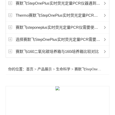
赛默飞超微量分光光度计
赛默飞StepOnePlus实时荧光定量PCR仪器遇到程序运行中途死机
洁净工作台
Thermo赛默飞StepOnePlus实时荧光定量PCR仪可以做哪些实验？
宏石实时荧光定量PCR
赛默飞steponeplus实时荧光定量PCR仪需要使用哪些耗材和试剂？
BioRad伯乐PTC Tempo梯度pcr
选择赛默飞StepOnePlus实时荧光定量PCR需要了解哪些关键参数？
细胞破碎仪
赛默飞i160二氧化碳培养箱与160i培养箱比较对比
赛默飞240i二氧化碳CO2培养箱
你的位置：
首页
>
产品展示
>
生命科学
>
赛默飞StepOnePlus实时荧光定量PCR
赛默飞311二氧化碳CO2培养箱
赛默飞371二氧化碳CO2培养箱
赛默飞i160二氧化碳CO2培养箱
赛默飞NanoDropOneC紫外光度计