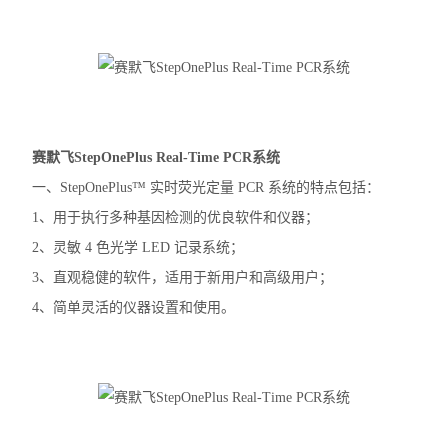
赛默飞MiniAmp普通PCR仪
赛默飞Qubit4.0分光光度计
赛默飞Countess™ 3细胞计数仪
赛默飞StepOnePlus Real-Time PCR系统
赛默飞Countess™ 3FL细胞计数仪
一、StepOnePlus™ 实时荧光定量 PCR 系统的特点包括：
伯乐T100
1、用于执行多种基因检测的优良软件和仪器；
2、灵敏 4 色光学 LED 记录系统；
光度计
3、直观稳健的软件，适用于新用户和高级用户；
蛋白印迹仪
4、简单灵活的仪器设置和使用。
凝胶成像系统
PCR仪
酶标仪