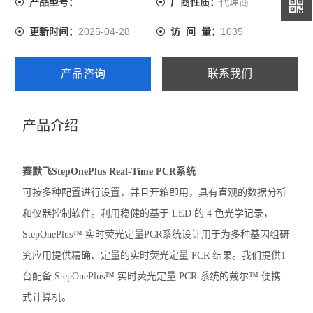
代理商
产品型号：
厂商性质：
尔™ 便携式计算机。
伯乐CFX Opus 96 PCR
2025-04-28
1035
更新时间：
访 问 量：
伯乐CFX Duet荧光定量PCR
产品咨询
联系我们
伯乐CFX Opus Deepwell
伯乐TC20细胞计数器
产品介绍
赛默飞QuantStudio1 PCR
赛默飞StepOnePlus Real-Time PCR系统
赛默飞StepOnePlus实时荧光定量PCR
可按多种配置进行设置，并且开箱即用，具有直观的数据分析
赛默飞7500实时荧光定量PCR
和仪器控制软件。利用稳健的基于 LED 的 4 色光学记录，
StepOnePlus™ 实时荧光定量PCR系统设计用于为多种基因组研
赛默飞ProFlex 3x32梯度PCR
究应用提供精确、定量的实时荧光定量 PCR 结果。我们提供1
赛默飞SimpliAmp PCR仪
台配备 StepOnePlus™ 实时荧光定量 PCR 系统的戴尔™ 便携
式计算机。
赛默飞MiniAmpPlus PCR仪