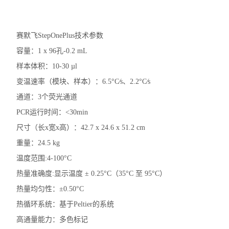
洗板机
电穿孔仪
赛默飞StepOnePlus技术参数
容量：1 x 96孔-0.2 mL
样本破碎
样本体积：10-30 µl
细胞计数仪
变温速率（模块、样本）：6.5°C⁄s、2.2°C⁄s
通道：3个荧光通道
电泳仪电泳槽
PCR运行时间：<30min
伯乐T100梯度PCR仪
尺寸（长x宽x高）：42.7 x 24.6 x 51.2 cm
重量：24.5 kg
核酸定量仪荧光计
温度范围:4-100°C
实时荧光定量PCR仪
热量准确度:显示温度 ± 0.25°C（35°C 至 95°C）
热量均匀性：±0.50°C
查看全部 >>
热循环系统：基于Peltier的系统
高通量能力：多色标记