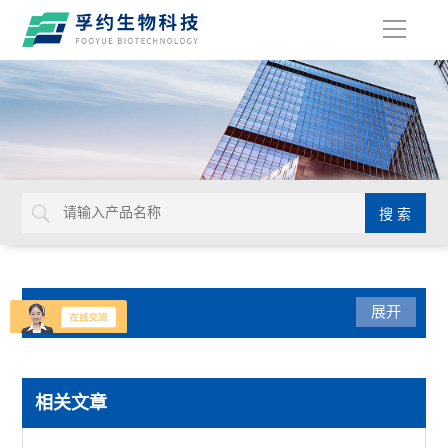
导
航
产品分类
展开
生命科学
相关文章
赛默飞PowerFlex梯度PCR