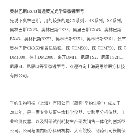
徕卡DM2500生物显微镜
奥林巴斯BX43普通荧光光学显微镜型号
先说下奥林巴斯，用的较多的是CX系列，BX系列，SZ系列，
奥林巴斯IX83倒置显微镜
奥林巴斯CX23、奥林巴斯CX33、奥里巴斯CX43、奥林巴斯
奥林巴斯显微镜镜头
BX43、奥林巴斯BX53、奥林巴斯SZ51、奥林巴斯SZ61，还有
奥林巴斯CKX53倒置显微镜。徕卡DM500、徕卡DM750、徕卡
Nikon尼康SMZ25体视显微镜
DM1000、徕卡DM2000、来开DMI1。尼康TS2、尼康TS2FL、
Nikon尼康LV100ND POL-DS偏光显微镜
尼康SI、尼康EI等显微镜型号，欢迎咨询上海高思维医疗科技
有限公司。
Nikon尼康LV100N POL生物显微镜
Nikon尼康SMZ800N体式显微镜
孚约生物科技（上海）有限公司（简称“孚约生物"）成立于
Nikon尼康SMZ1270体视显微镜
2013年，是一家专业从事生命科学仪器、实验室分析仪器、工
奥林巴斯SZX16体视显微镜
业检测仪器、以及科研试剂耗材生产研发销售一体化的创新型
公司。公司与国内医疗科研机构、大专院校、制药公司长期保
奥林巴斯SZX10体视显微镜