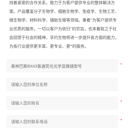
持着紧密的合作关系，致力于为客户提供专业的整体解决方
奥林巴斯SZX7体视显微镜
案。产品覆盖分子生物学、细胞生物学、免疫学、生物工艺、
尼康TS2-FL倒置显微镜
微生物学、材料科学、辅助生殖等领域。秉着“为客户提供专
业优质的服务，一切以客户为依归"的宗旨，也本着取之于社
徕卡DMi1倒置显微镜
会回馈于社会的精神，孚约生物将进一步提升各方面的能力，
徕卡DM3000生物显微镜
为各行业提供更丰富、更专业、更*的服务。
徕卡DM2000生物显微镜
徕卡DM1000生物显微镜
徕卡DM750生物显微镜
徕卡DM500生物显微镜
尼康E200生物显微镜
尼康SMZ745T体视显微镜