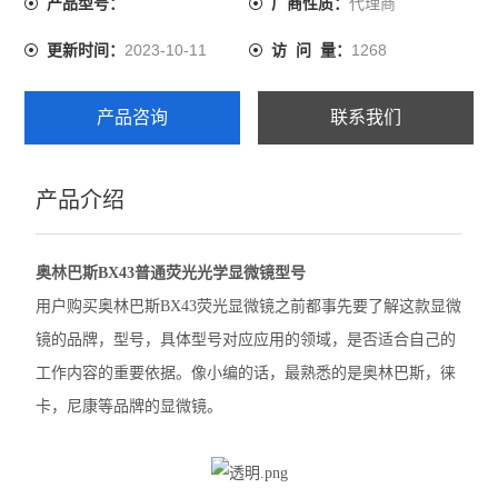
代理商
产品型号：
厂商性质：
尼康SMZ1270体视显微镜
2023-10-11
1268
更新时间：
访 问 量：
奥林巴斯GX53倒置显微镜
产品咨询
联系我们
奥林巴斯CX22生物显微镜
奥林巴斯BX53M金相显微镜
产品介绍
Leica徕卡A60 F体视显微镜
奥林巴斯BX43普通荧光光学显微镜型号
Leica徕卡M205 C体视型显微镜
用户购买奥林巴斯BX43荧光显微镜之前都事先要了解这款显微
Leica徕卡M165 C体视显微镜
镜的品牌，型号，具体型号对应应用的领域，是否适合自己的
工作内容的重要依据。像小编的话，最熟悉的是奥林巴斯，徕
Leica徕卡M50体视显微镜
卡，尼康等品牌的显微镜。
奥林巴斯BX63生物显微镜
徕卡M125 C体视显微镜