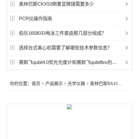
显微镜相机
奥林巴斯CKX53倒置显微镜需要多少
徕卡Mateo TL倒置数字显微镜
PCR仪操作指南
孚约显微镜摄像头相机
伯乐1658033电泳三件套由那几部分组成？
蔡司Axioscope 7光学显微镜
选择台式离心机需要了解哪些技术参数信息？
蔡司Stemi 508体视显微镜
赛默飞qubit4.0荧光光度计和赛默飞quibtflex的差别是什么?
奥林巴斯显微镜荧光装置
你的位置：
首页
>
产品展示
>
光学仪器
>
奥林巴斯BX43生物显微镜
相差显微镜
工业显微镜
材料显微镜
金相显微镜