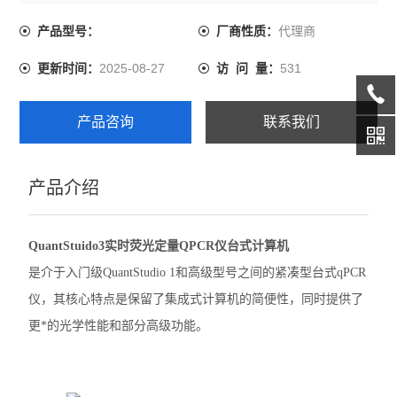
代理商
产品型号：
厂商性质：
伯乐CFX Opus 96 PCR
2025-08-27
531
更新时间：
访 问 量：
伯乐CFX Duet荧光定量PCR
伯乐CFX Opus Deepwell
产品咨询
联系我们
伯乐TC20细胞计数器
产品介绍
赛默飞QuantStudio1 PCR
赛默飞StepOnePlus实时荧光定量PCR
QuantStuido3实时荧光定量QPCR仪台式计算机
赛默飞7500实时荧光定量PCR
是介于入门级QuantStudio 1和高级型号之间的紧凑型台式qPCR
仪，其核心特点是保留了集成式计算机的简便性，同时提供了
赛默飞ProFlex 3x32梯度PCR
更*的光学性能和部分高级功能。
赛默飞SimpliAmp PCR仪
赛默飞MiniAmpPlus PCR仪