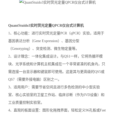
赛默飞MiniAmp普通PCR仪
赛默飞Qubit4.0分光光度计
QuantStuido3实时荧光定量QPCR仪台式计算机
赛默飞Countess™ 3细胞计数仪
1、核心功能：进行实时荧光定量PCR（qPCR）实验，适用于
基因表达分析（Gene Expression）、基因分型
赛默飞Countess™ 3FL细胞计数仪
（Genotyping）、突变检测、微生物定量等。
伯乐T100
2、设计理念：一体化集成设计。与QS1一样，它将热循环模
块、光学系统和计算机主机集成在一个非常紧凑的机身内，只
光度计
需连接一台显示器和键鼠即可使用。这是其与更高级的QS5或
蛋白印迹仪
QS7（需要外接电脑）区别之一。
3、适用用户：需要节省空间且进行多色检测的中小型实验
凝胶成像系统
室、核心实验室的卫星工作站、临床诊断（作为IVD设备）和
PCR仪
工业质量控制实验室。
酶标仪
4、直观的板面设置：图形化拖拽界面，轻松定义96孔板或Fast