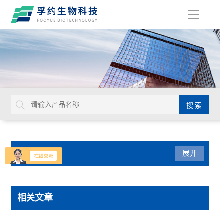
导
航
产品分类
展开
生命科学
相关文章
赛默飞PowerFlex梯度PCR