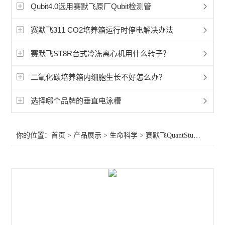
赛默飞超微量分光光度计
Qubit4.0选用赛默飞原厂Qubit检测管
洁净工作台
赛默飞311 CO2培养箱运行时停电解决办法
宏石实时荧光定量PCR
赛默飞ST8R台式冷冻离心机用什么转子？
BioRad伯乐PTC Tempo梯度pcr
二氧化碳培养箱内细胞生长不好怎么办？
细胞破碎仪
选择哪个品牌的垂直电泳槽
赛默飞240i二氧化碳CO2培养箱
你的位置：
首页
>
产品展示
>
生命科学
>
赛默飞QuantStudio3 PCR
赛默飞311二氧化碳CO2培养箱
赛默飞371二氧化碳CO2培养箱
赛默飞i160二氧化碳CO2培养箱
赛默飞NanoDropOneC紫外光度计