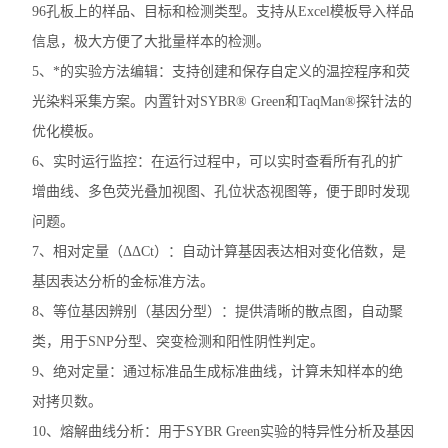
96孔板上的样品、目标和检测类型。支持从Excel模板导入样品
洗板机
信息，极大方便了大批量样本的检测。
电穿孔仪
5、*的实验方法编辑：支持创建和保存自定义的温控程序和荧
光染料采集方案。内置针对SYBR® Green和TaqMan®探针法的
样本破碎
优化模板。
细胞计数仪
6、实时运行监控：在运行过程中，可以实时查看所有孔的扩
增曲线、多色荧光叠加视图、孔位状态视图等，便于即时发现
电泳仪电泳槽
问题。
伯乐T100梯度PCR仪
7、相对定量（ΔΔCt）：自动计算基因表达相对变化倍数，是
基因表达分析的金标准方法。
核酸定量仪荧光计
8、等位基因辨别（基因分型）：提供清晰的散点图，自动聚
实时荧光定量PCR仪
类，用于SNP分型、突变检测和阳性阴性判定。
9、绝对定量：通过标准品生成标准曲线，计算未知样本的绝
查看全部 >>
对拷贝数。
10、熔解曲线分析：用于SYBR Green实验的特异性分析及基因