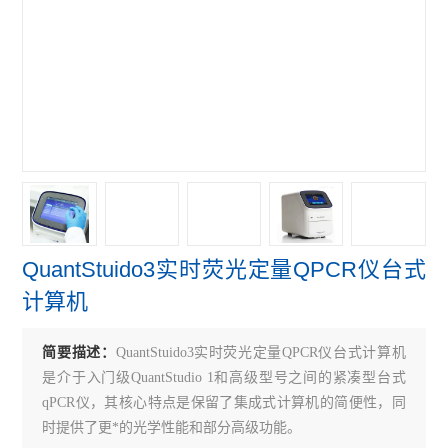
赛默飞NanoDropOne紫外光度计
艾本德Mastercycler® X50s PCR
赛默飞Qubit Flex分光光度计
赛默飞细胞计数光立方
赛默飞VeritiPro PCR仪
赛默飞QuantStudio7
QuantStuido3实时荧光定量QPCR仪台式
赛默飞QuantStudio5 PCR
计算机
赛默飞QuantStudio3 PCR
简要描述：
QuantStuido3实时荧光定量QPCR仪台式计算机
伯乐CFX Connect PCR仪
是介于入门级QuantStudio 1和高级型号之间的紧凑型台式
伯乐S1000 PCR仪
qPCR仪，其核心特点是保留了集成式计算机的简便性，同
时提供了更*的光学性能和部分高级功能。
伯乐C1000 Touch PCR 仪