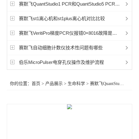
赛默飞超微量分光光度计
赛默飞QuantStudio1 PCR和QuantStudio5 PCR区别在哪？
洁净工作台
赛默飞st1离心机和st1plus离心机对比比较
宏石实时荧光定量PCR
赛默飞VeritiPro梯度PCR仪报错0×8016故障是什么？
BioRad伯乐PTC Tempo梯度pcr
赛默飞自动细胞计数仪技术性问题有哪些
细胞破碎仪
伯乐MicroPulser电穿孔仪操作及维护流程
赛默飞240i二氧化碳CO2培养箱
你的位置：
首页
>
产品展示
>
生命科学
>
赛默飞QuantStudio1 PCR
赛默飞311二氧化碳CO2培养箱
赛默飞371二氧化碳CO2培养箱
赛默飞i160二氧化碳CO2培养箱
赛默飞NanoDropOneC紫外光度计