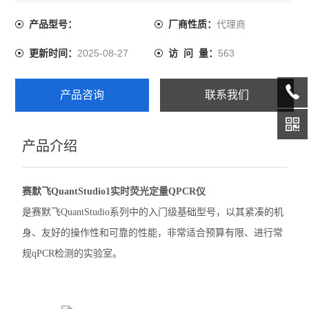
代理商
产品型号：
厂商性质：
伯乐CFX Opus 96 PCR
2025-08-27
563
更新时间：
访 问 量：
伯乐CFX Duet荧光定量PCR
伯乐CFX Opus Deepwell
产品咨询
联系我们
伯乐TC20细胞计数器
产品介绍
赛默飞QuantStudio1 PCR
赛默飞StepOnePlus实时荧光定量PCR
赛默飞QuantStudio1实时荧光定量QPCR仪
赛默飞7500实时荧光定量PCR
是赛默飞QuantStudio系列中的入门级基础型号，以其紧凑的机
身、友好的操作性和可靠的性能，非常适合预算有限、进行常
赛默飞ProFlex 3x32梯度PCR
规qPCR检测的实验室。
赛默飞SimpliAmp PCR仪
赛默飞MiniAmpPlus PCR仪