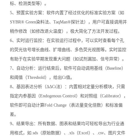
标、检测类型等）。
洗板机
5、预置实验方案：软件内置了经过优化的标准实验方案（如
电穿孔仪
SYBR® Green染料法、TaqMan®探针法），用户可直接调用并
稍作修改（如修改退火温度），极大简化了方法开发过程。
样本破碎
6、实时运行监控：在实验运行过程中，可以实时查看每个孔
细胞计数仪
的荧光信号增长曲线、扩增曲线、多色荧光视图等。实时监控
有助于在实验早期发现重大问题（如试剂漏加、信号异常）。
电泳仪电泳槽
7、自动分析：运行结束后，软件可自动调用基线（Baseline）
伯乐T100梯度PCR仪
和阈值（Threshold），给出Ct值。
8、基因表达分析（ΔΔCt法）：内置相对定量分析模块，只需
核酸定量仪荧光计
指定内参基因（Endogenous Control）和对照组（Calibrator），
实时荧光定量PCR仪
软件即可自动计算Fold Change（表达量变化倍数）和标准偏
差。
查看全部 >>
9、结果导出：所有数据、图表和结果均可轻松导出为行业通
用格式，如.sds（原始数据）、.xls（Excel）、.csv、图片文件