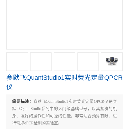
赛默飞NanoDropOne紫外光度计
艾本德Mastercycler® X50s PCR
赛默飞Qubit Flex分光光度计
赛默飞细胞计数光立方
赛默飞VeritiPro PCR仪
赛默飞QuantStudio7
赛默飞QuantStudio1实时荧光定量QPCR
赛默飞QuantStudio5 PCR
仪
赛默飞QuantStudio3 PCR
简要描述：
赛默飞QuantStudio1实时荧光定量QPCR仪是赛
伯乐CFX Connect PCR仪
默飞QuantStudio系列中的入门级基础型号，以其紧凑的机
伯乐S1000 PCR仪
身、友好的操作性和可靠的性能，非常适合预算有限、进
行常规qPCR检测的实验室。
伯乐C1000 Touch PCR 仪