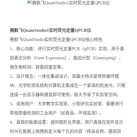
赛默飞MiniAmp普通PCR仪
赛默飞Qubit4.0分光光度计
赛默飞QuantStudio1实时荧光定量QPCR仪
赛默飞Countess™ 3细胞计数仪
赛默飞QuantStudio实时荧光定量QPCR仪核心特色
1、核心功能：进行实时荧光定量PCR（qPCR）实验，用于基
赛默飞Countess™ 3FL细胞计数仪
因表达分析（Gene Expression）、基因分型（Genotyping）、
伯乐T100
微生物检测、转基因鉴定等。
2、设计理念：一体化集成设计。其最大特点是将热循环模
光度计
块、光学检测系统和计算机主集成在一个紧凑的机身内，只需
蛋白印迹仪
连接一台显示器和键鼠即可使用，极大节省了实验室空间。
3、适用用户：大学教学实验室、小型研究实验室、需要进行
凝胶成像系统
常规质量检测的工业用户（如食品、环境监测）。
PCR仪
4、直观的板面设置：提供图形化界面，用户直接在软件显示
酶标仪
的96孔板图上拖拽和定义每个孔的内容（样品名称、基因目