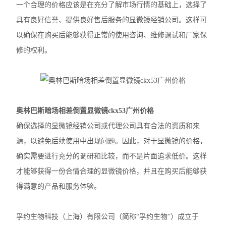
一个合理的价格应该是在充分了解市场行情的基础上，选择了
徕卡DM2500生物显微镜
具有良好信誉、提供良好售后服务的显微镜经销公司。这样可
以确保在购买后能够获得正常的使用咨询、维修调试和厂家保
奥林巴斯IX83倒置显微镜
修的权利。
奥林巴斯显微镜镜头
Nikon尼康SMZ25体视显微镜
Nikon尼康LV100ND POL-DS偏光显微镜
奥林巴斯暗场相差倒置显微镜ckx53广州价格
确保选择的显微镜经销公司或代理公司具有合法的资质和来
Nikon尼康LV100N POL生物显微镜
源，以避免后续使用中出现问题。因此，对于显微镜的价格，
Nikon尼康SMZ800N体式显微镜
确实需要进行充分的调研和比较，而不是片面追求低价。这样
才能够获得一份合情合理的显微镜价格，并且在购买后能够获
Nikon尼康SMZ1270体视显微镜
得满意的产品和服务体验。
奥林巴斯SZX16体视显微镜
奥林巴斯SZX10体视显微镜
孚约生物科技（上海）有限公司（简称“孚约生物"）成立于