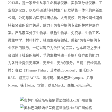
2013年，是一家专业从事生命科学仪器、实验室分析仪器、工
奥林巴斯SZX7体视显微镜
业检测仪器、以及科研试剂耗材生产研发销售一体化的创新型
尼康TS2-FL倒置显微镜
公司。公司与国内医疗科研机构、大专院校、制药公司长期保
持着紧密的合作关系，致力于为客户提供专业的整体解决方
徕卡DMi1倒置显微镜
案。产品覆盖分子生物学、细胞生物学、免疫学、生物工艺、
徕卡DM3000生物显微镜
微生物学、材料科学、辅助生殖等领域。秉着“为客户提供专
业优质的服务，一切以客户为依归"的宗旨，也本着取之于社
徕卡DM2000生物显微镜
会回馈于社会的精神，孚约生物将进一步提升各方面的能力，
徕卡DM1000生物显微镜
为各行业提供更丰富、更专业、更*的服务。目前主要经营品
牌：赛默飞Thermo Fisher、艾本德Eppendorf、伯乐BIO-
徕卡DM750生物显微镜
RAD、凯杰QIAGEN、澳柯玛、奥林巴斯olympus、尼康
徕卡DM500生物显微镜
Nikon、徕卡leica、宾德、默克Merck、西格玛Sigma等。
尼康E200生物显微镜
尼康SMZ745T体视显微镜