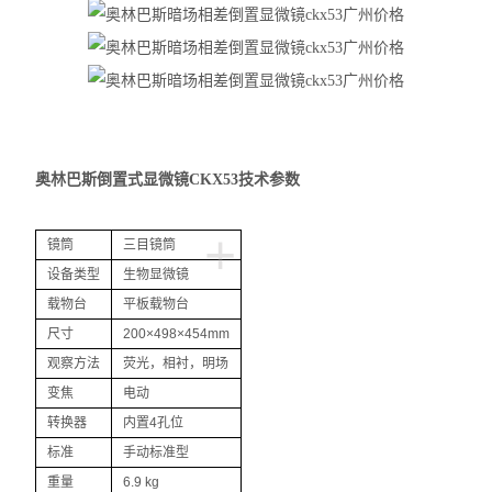
尼康SMZ745体视显微镜
尼康Si生物显微镜
尼康Ei生物显微镜
奥林巴斯IX73倒置显微镜
奥林巴斯倒置式显微镜CKX53技术参数
奥林巴斯SZ61体视显微镜
+
镜筒
三目镜筒
奥林巴斯SZ51体视显微镜
设备类型
生物显微镜
载物台
平板载物台
奥林巴斯BX53生物显微镜
尺寸
200×498×454mm
奥林巴斯BX43生物显微镜
观察方法
荧光，相衬，明场
变焦
电动
奥林巴斯CX43生物显微镜
转换器
内置4孔位
显微镜
标准
手动标准型
重量
6.9 kg