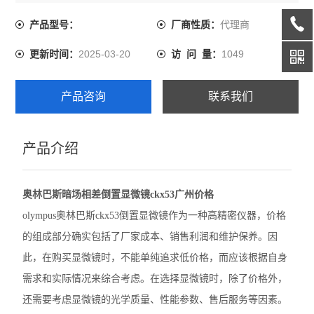
该根据自身需求和实际情况来综合考虑。
代理商
产品型号：
厂商性质：
尼康SMZ1270体视显微镜
2025-03-20
1049
更新时间：
访 问 量：
奥林巴斯GX53倒置显微镜
奥林巴斯CX22生物显微镜
产品咨询
联系我们
奥林巴斯BX53M金相显微镜
产品介绍
Leica徕卡A60 F体视显微镜
Leica徕卡M205 C体视型显微镜
奥林巴斯暗场相差倒置显微镜ckx53广州价格
Leica徕卡M165 C体视显微镜
olympus奥林巴斯ckx53倒置显微镜作为一种高精密仪器，价格
的组成部分确实包括了厂家成本、销售利润和维护保养。因
Leica徕卡M50体视显微镜
此，在购买显微镜时，不能单纯追求低价格，而应该根据自身
奥林巴斯BX63生物显微镜
需求和实际情况来综合考虑。在选择显微镜时，除了价格外，
还需要考虑显微镜的光学质量、性能参数、售后服务等因素。
徕卡M125 C体视显微镜