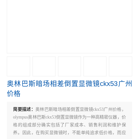
偏光显微镜
奥林巴斯GX31P偏光显微镜
奥林巴斯GX41倒置显微镜
奥林巴斯GX71倒置显微镜
奥林巴斯GX51倒置显微镜
奥林巴斯BX41荧光显微镜
奥林巴斯暗场相差倒置显微镜ckx53广州
奥林巴斯BX51荧光显微镜
价格
奥林巴斯CKX31倒置显微镜
简要描述：
奥林巴斯暗场相差倒置显微镜ckx53广州价格，
奥林巴斯CKX41倒置显微镜
olympus奥林巴斯ckx53倒置显微镜作为一种高精密仪器，价
Leica徕卡S9 E体视显微镜
格的组成部分确实包括了厂家成本、销售利润和维护保
养。因此，在购买显微镜时，不能单纯追求低价格，而应
徕卡DMi8倒置显微镜