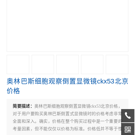
偏光显微镜
奥林巴斯GX31P偏光显微镜
奥林巴斯GX41倒置显微镜
奥林巴斯GX71倒置显微镜
奥林巴斯GX51倒置显微镜
奥林巴斯BX41荧光显微镜
奥林巴斯细胞观察倒置显微镜ckx53北京
奥林巴斯BX51荧光显微镜
价格
奥林巴斯CKX31倒置显微镜
简要描述：
奥林巴斯细胞观察倒置显微镜ckx53北京价格，
奥林巴斯CKX41倒置显微镜
对于用户要购买奥林巴斯倒置式显微镜时的价格考虑非常
Leica徕卡S9 E体视显微镜
全面和深入。确实，价格在整个购买过程中是一个重要的
考量因素，但不能仅仅以价格为标准。价格低并不等于性
徕卡DMi8倒置显微镜