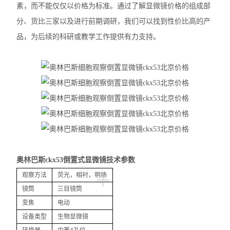
素，而不能仅仅以价格为标准。通过了解显微镜价格的组成部
奥林巴斯SZX7体视显微镜
分、货比三家以及进行前期调研，我们可以找到性价比高的产
尼康TS2-FL倒置显微镜
品，为后续的科研或教学工作提供有力支持。
徕卡DMi1倒置显微镜
徕卡DM3000生物显微镜
徕卡DM2000生物显微镜
徕卡DM1000生物显微镜
徕卡DM750生物显微镜
奥林巴斯ckx53倒置式显微镜技术参数
+
徕卡DM500生物显微镜
观察方法
荧光，相衬，明场
镜筒
三目镜筒
尼康E200生物显微镜
变焦
电动
尼康SMZ745T体视显微镜
设备类型
生物显微镜