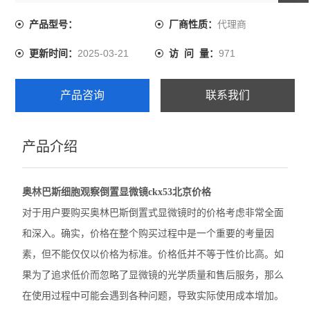
价比高。如果为了追求低价而忽略了显微镜的光学质量和
售后服务，那么在使用过程中可能会遇到各种问题，导致
代理商
产品型号：
厂商性质：
尼康SMZ1270体视显微镜
实际使用成本增加。
2025-03-21
971
更新时间：
访 问 量：
奥林巴斯GX53倒置显微镜
奥林巴斯CX22生物显微镜
产品咨询
联系我们
奥林巴斯BX53M金相显微镜
产品介绍
Leica徕卡A60 F体视显微镜
Leica徕卡M205 C体视型显微镜
奥林巴斯细胞观察倒置显微镜ckx53北京价格
Leica徕卡M165 C体视显微镜
对于用户要购买奥林巴斯倒置式显微镜时的价格考虑非常全面
和深入。确实，价格在整个购买过程中是一个重要的考量因
Leica徕卡M50体视显微镜
素，但不能仅仅以价格为标准。价格低并不等于性价比高。如
奥林巴斯BX63生物显微镜
果为了追求低价而忽略了显微镜的光学质量和售后服务，那么
在使用过程中可能会遇到各种问题，导致实际使用成本增加。
徕卡M125 C体视显微镜