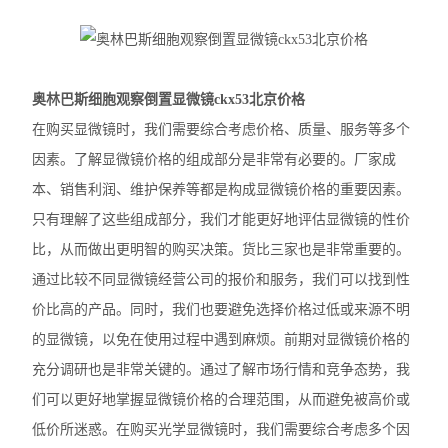
徕卡DM2500生物显微镜
奥林巴斯IX83倒置显微镜
奥林巴斯细胞观察倒置显微镜ckx53北京价格
奥林巴斯显微镜镜头
在购买显微镜时，我们需要综合考虑价格、质量、服务等多个
因素。了解显微镜价格的组成部分是非常有必要的。厂家成
Nikon尼康SMZ25体视显微镜
本、销售利润、维护保养等都是构成显微镜价格的重要因素。
Nikon尼康LV100ND POL-DS偏光显微镜
只有理解了这些组成部分，我们才能更好地评估显微镜的性价
比，从而做出更明智的购买决策。货比三家也是非常重要的。
Nikon尼康LV100N POL生物显微镜
通过比较不同显微镜经营公司的报价和服务，我们可以找到性
Nikon尼康SMZ800N体式显微镜
价比高的产品。同时，我们也要避免选择价格过低或来源不明
的显微镜，以免在使用过程中遇到麻烦。前期对显微镜价格的
Nikon尼康SMZ1270体视显微镜
充分调研也是非常关键的。通过了解市场行情和竞争态势，我
奥林巴斯SZX16体视显微镜
们可以更好地掌握显微镜价格的合理范围，从而避免被高价或
奥林巴斯SZX10体视显微镜
低价所迷惑。在购买光学显微镜时，我们需要综合考虑多个因