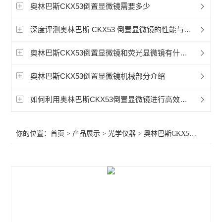
显微镜相机
奥林巴斯CKX53倒置显微镜需要多少
徕卡Mateo TL倒置数字显微镜
深度评测奥林巴斯 CKX53 倒置显微镜的性能与应用
孚约显微镜摄像头相机
奥林巴斯CKX53倒置显微镜和荧光显微镜有什么区别？
蔡司Axioscope 7光学显微镜
奥林巴斯CKX53倒置显微镜机械部分介绍
蔡司Stemi 508体视显微镜
如何利用奥林巴斯CKX53倒置显微镜进行高效的细胞计数
奥林巴斯显微镜荧光装置
你的位置：
首页
>
产品展示
>
光学仪器
>
奥林巴斯CKX53倒置显微镜
相差显微镜
工业显微镜
材料显微镜
金相显微镜