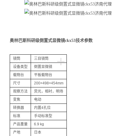
尼康SMZ745体视显微镜
尼康Si生物显微镜
尼康Ei生物显微镜
奥林巴斯科研级倒置式显微镜ckx53技术
参数
奥林巴斯IX73倒置显微镜
+
奥林巴斯SZ61体视显微镜
镜筒
三目镜筒
设备类型
倒置显微镜
奥林巴斯SZ51体视显微镜
载物台
平板载物台
尺寸
200×498×454mm
奥林巴斯BX53生物显微镜
观察方法
荧光，相衬，明场
奥林巴斯BX43生物显微镜
变焦
电动
转换器
内置4孔位
奥林巴斯CX43生物显微镜
标准
手动标准型
产品重量
6.9 kg
显微镜
产地
日本