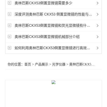
显微镜相机
奥林巴斯CKX53倒置显微镜需要多少
徕卡Mateo TL倒置数字显微镜
深度评测奥林巴斯 CKX53 倒置显微镜的性能与应用
孚约显微镜摄像头相机
奥林巴斯CKX53倒置显微镜和荧光显微镜有什么区别？
蔡司Axioscope 7光学显微镜
奥林巴斯CKX53倒置显微镜机械部分介绍
蔡司Stemi 508体视显微镜
如何利用奥林巴斯CKX53倒置显微镜进行高效的细胞计数
奥林巴斯显微镜荧光装置
你的位置：
首页
>
产品展示
>
光学仪器
>
奥林巴斯CKX53倒置显微镜
相差显微镜
工业显微镜
材料显微镜
金相显微镜