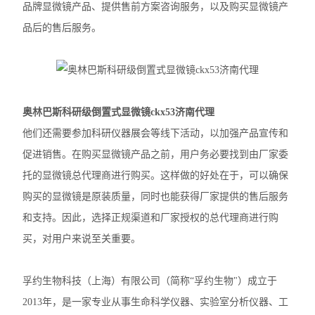
品牌显微镜产品、提供售前方案咨询服务，以及购买显微镜产
徕卡DM2500生物显微镜
品后的售后服务。
奥林巴斯IX83倒置显微镜
奥林巴斯显微镜镜头
奥林巴斯科研级倒置式显微镜ckx53济南代理
Nikon尼康SMZ25体视显微镜
他们还需要参加科研仪器展会等线下活动，以加强产品宣传和
Nikon尼康LV100ND POL-DS偏光显微镜
促进销售。在购买显微镜产品之前，用户务必要找到由厂家委
托的显微镜总代理商进行购买。这样做的好处在于，可以确保
Nikon尼康LV100N POL生物显微镜
购买的显微镜是原装质量，同时也能获得厂家提供的售后服务
Nikon尼康SMZ800N体式显微镜
和支持。因此，选择正规渠道和厂家授权的总代理商进行购
买，对用户来说至关重要。
Nikon尼康SMZ1270体视显微镜
奥林巴斯SZX16体视显微镜
孚约生物科技（上海）有限公司（简称“孚约生物"）成立于
奥林巴斯SZX10体视显微镜
2013年，是一家专业从事生命科学仪器、实验室分析仪器、工