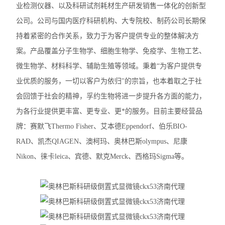
业检测仪器、以及科研试剂耗材生产研发销售一体化的创新型
奥林巴斯SZX7体视显微镜
公司。公司与国内医疗科研机构、大专院校、制药公司长期保
尼康TS2-FL倒置显微镜
持着紧密的合作关系，致力于为客户提供专业的整体解决方
案。产品覆盖分子生物学、细胞生物学、免疫学、生物工艺、
徕卡DMi1倒置显微镜
微生物学、材料科学、辅助生殖等领域。秉着“为客户提供专
徕卡DM3000生物显微镜
业优质的服务，一切以客户为依归"的宗旨，也本着取之于社
会回馈于社会的精神，孚约生物将进一步提升各方面的能力，
徕卡DM2000生物显微镜
为各行业提供更丰富、更专业、更*的服务。目前主要经营品
徕卡DM1000生物显微镜
牌：赛默飞Thermo Fisher、艾本德Eppendorf、伯乐BIO-
RAD、凯杰QIAGEN、澳柯玛、奥林巴斯olympus、尼康
徕卡DM750生物显微镜
Nikon、徕卡leica、宾德、默克Merck、西格玛Sigma等。
徕卡DM500生物显微镜
尼康E200生物显微镜
尼康SMZ745T体视显微镜