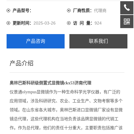
家设有显微镜总代理，这些代理机构在当地负责该品牌显
微镜的代销工作。作为总代理，他们的责任十分重大，主
代理商
产品型号：
厂商性质：
尼康SMZ1270体视显微镜
要职责包括推广该品牌显微镜产品、提供售前方案咨询服
2025-03-26
924
更新时间：
访 问 量：
务，以及购买显微镜产品后的售后服务。
奥林巴斯GX53倒置显微镜
奥林巴斯CX22生物显微镜
产品咨询
联系我们
奥林巴斯BX53M金相显微镜
产品介绍
Leica徕卡A60 F体视显微镜
Leica徕卡M205 C体视型显微镜
奥林巴斯科研级倒置式显微镜ckx53济南代理
Leica徕卡M165 C体视显微镜
仪景通olympus显微镜作为一种生命科学光学仪器，有广泛的
应用领域，涉及科研研究、农业、工业生产、文物考察等多个
Leica徕卡M50体视显微镜
领域。在山东省各大城市，奥林巴斯进口显微镜厂家设有显微
奥林巴斯BX63生物显微镜
镜总代理，这些代理机构在当地负责该品牌显微镜的代销工
作。作为总代理，他们的责任十分重大，主要职责包括推广该
徕卡M125 C体视显微镜