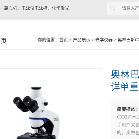
计，离心机，电泳仪电泳槽，化学发光
细页
你的位置：
首页
>
产品展示
>
光学仪器
>
奥林巴斯C
奥林巴
详单重
简要描述
CX33光
手用户来
的。奥林