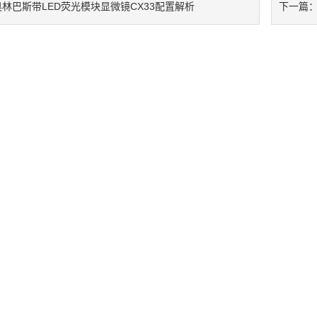
奥林巴斯带LED荧光模块显微镜CX33配置解析
下一篇