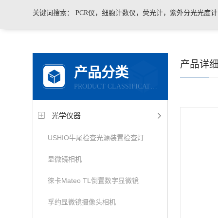
关键词搜索：
PCR仪，细胞计数仪，荧光计，紫外分光光度
凝胶成像系统，移液器，显微镜，医用药品冷藏箱
产品详
产品分类
PRODUCT CLASSIFICATION
光学仪器
USHIO牛尾检查光源装置检查灯
显微镜相机
徕卡Mateo TL倒置数字显微镜
孚约显微镜摄像头相机