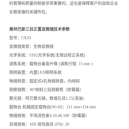
的管理和质量控制是非常重要的，这也是保障客户利益和企业
奥林巴斯SZX7体视显微镜
长期发展的关键所在。
尼康TS2-FL倒置显微镜
奥林巴斯三目正置显微镜技术参数
徕卡DMi1倒置显微镜
型号：CX33
徕卡DM3000生物显微镜
显微镜类型：生物显微镜
光学系统：UIS2光学系统(无限远校正系统)
徕卡DM2000生物显微镜
调焦系统：载物台垂直升降 (调焦行程: 15 mm )
徕卡DM1000生物显微镜
照明装置：内置LED照明系统
物镜转盘：固定式4孔物镜转盘，内倾斜
徕卡DM750生物显微镜
观察镜筒：30°倾斜三目观察筒（防霉菌）
徕卡DM500生物显微镜
聚光镜：阿贝聚光镜，数值孔径1.25(浸油)
载物台 机械固定载物台(W×D)：211 mm×154 mm
尼康E200生物显微镜
物镜规格：平场消色差4,10,40,100（防霉菌）
尼康SMZ745T体视显微镜
目镜规格：10X 视场直径 (FN): 20