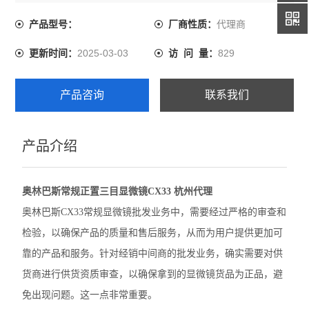
确实需要对供货商进行供货资质审查，以确保拿到的显微
镜货品为正品，避免出现问题。这一点非常重要。
代理商
产品型号：
厂商性质：
尼康SMZ1270体视显微镜
2025-03-03
829
更新时间：
访 问 量：
奥林巴斯GX53倒置显微镜
奥林巴斯CX22生物显微镜
产品咨询
联系我们
奥林巴斯BX53M金相显微镜
产品介绍
Leica徕卡A60 F体视显微镜
Leica徕卡M205 C体视型显微镜
奥林巴斯常规正置三目显微镜CX33 杭州代理
Leica徕卡M165 C体视显微镜
奥林巴斯CX33常规显微镜批发业务中，需要经过严格的审查和
检验，以确保产品的质量和售后服务，从而为用户提供更加可
Leica徕卡M50体视显微镜
靠的产品和服务。针对经销中间商的批发业务，确实需要对供
奥林巴斯BX63生物显微镜
货商进行供货资质审查，以确保拿到的显微镜货品为正品，避
免出现问题。这一点非常重要。
徕卡M125 C体视显微镜