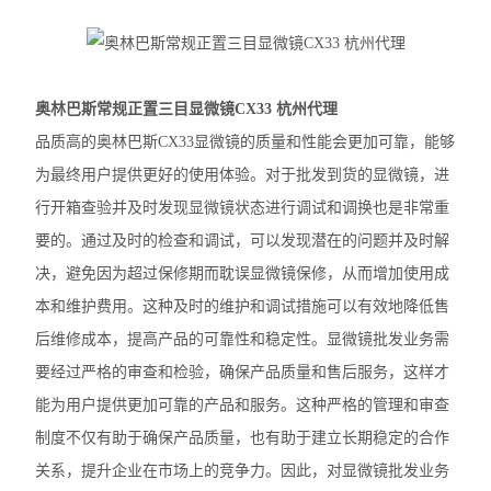
徕卡DM2500生物显微镜
奥林巴斯IX83倒置显微镜
奥林巴斯常规正置三目显微镜CX33 杭州代理
奥林巴斯显微镜镜头
品质高的奥林巴斯CX33显微镜的质量和性能会更加可靠，能够
为最终用户提供更好的使用体验。对于批发到货的显微镜，进
Nikon尼康SMZ25体视显微镜
行开箱查验并及时发现显微镜状态进行调试和调换也是非常重
Nikon尼康LV100ND POL-DS偏光显微镜
要的。通过及时的检查和调试，可以发现潜在的问题并及时解
决，避免因为超过保修期而耽误显微镜保修，从而增加使用成
Nikon尼康LV100N POL生物显微镜
本和维护费用。这种及时的维护和调试措施可以有效地降低售
Nikon尼康SMZ800N体式显微镜
后维修成本，提高产品的可靠性和稳定性。显微镜批发业务需
要经过严格的审查和检验，确保产品质量和售后服务，这样才
Nikon尼康SMZ1270体视显微镜
能为用户提供更加可靠的产品和服务。这种严格的管理和审查
奥林巴斯SZX16体视显微镜
制度不仅有助于确保产品质量，也有助于建立长期稳定的合作
奥林巴斯SZX10体视显微镜
关系，提升企业在市场上的竞争力。因此，对显微镜批发业务