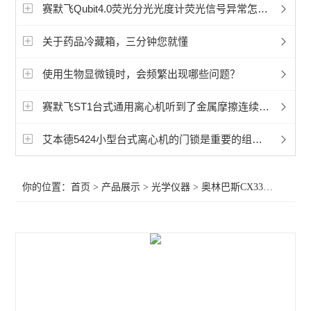
显微镜相机
赛默飞Qubit4.0荧光分光光度计荧光信号异常怎么办
徕卡Mateo TL倒置数字显微镜
关于药品冷藏箱，三分钟您就懂
孚约显微镜摄像头相机
使用生物显微镜时，会频繁出现哪些问题？
蔡司Axioscope 7光学显微镜
赛默飞ST1台式通用离心机听到了金属摩擦连续嗡鸣声音怎么解决
蔡司Stemi 508体视显微镜
艾本德5424小型台式离心机的门锁是重要的组成部分
奥林巴斯显微镜荧光装置
你的位置：
首页
>
产品展示
>
光学仪器
>
奥林巴斯CX33生物显微镜
相差显微镜
工业显微镜
材料显微镜
金相显微镜