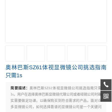
偏光显微镜
奥林巴斯GX31P偏光显微镜
奥林巴斯GX41倒置显微镜
奥林巴斯GX71倒置显微镜
奥林巴斯GX51倒置显微镜
奥林巴斯BX41荧光显微镜
奥林巴斯SZ61体视显微镜公司挑选指南
奥林巴斯BX51荧光显微镜
只需1s
奥林巴斯CKX31倒置显微镜
简要描述：
奥林巴斯SZ61体视显微镜公司挑选指南只需
奥林巴斯CKX41倒置显微镜
1s，用户在选择奥林巴斯显微镜代理公司或者经销公司时确
Leica徕卡S9 E体视显微镜
实需要做足功课，以确保购买到符合需求的产品。面对众
多显微镜公司，如何选择靠谱的显微镜公司是一个关键问
徕卡DMi8倒置显微镜