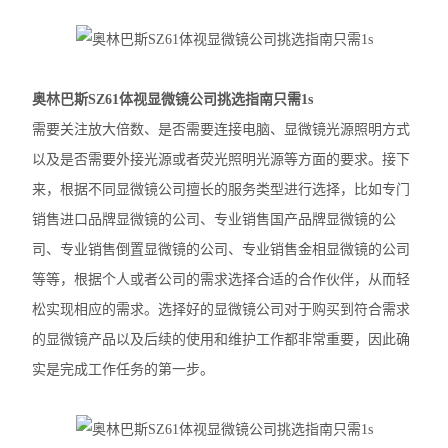
徕卡DM2500生物显微镜
奥林巴斯IX83倒置显微镜
奥林巴斯SZ61体视显微镜公司挑选指南只需1s
奥林巴斯显微镜镜头
需要关注放大倍数、是否需要连接电脑、显微镜光源照明方式
以及是否需要外接光源或者荧光照明光源等方面的要求。接下
Nikon尼康SMZ25体视显微镜
来，根据不同显微镜公司擅长的服务类型进行选择，比如专门
Nikon尼康LV100ND POL-DS偏光显微镜
销售进口品牌显微镜的公司、专业销售国产品牌显微镜的公
司、专业销售倒置显微镜的公司、专业销售金相显微镜的公司
Nikon尼康LV100N POL生物显微镜
等等，根据个人或者公司的需求选择合适的合作伙伴，从而轻
Nikon尼康SMZ800N体式显微镜
松实现相应的需求。选择好的显微镜公司对于购买到符合需求
的显微镜产品以及后续的使用和维护工作都非常重要，因此确
Nikon尼康SMZ1270体视显微镜
实是完成工作任务的第一步。
奥林巴斯SZX16体视显微镜
奥林巴斯SZX10体视显微镜