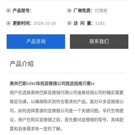
题。孚约生物建议，用户在购买显微镜之前，首先要对显
微镜的型号、具体配置和自身需求有一定的了解。
代理商
产品型号：
厂商性质：
尼康SMZ1270体视显微镜
2024-10-16
1182
更新时间：
访 问 量：
奥林巴斯GX53倒置显微镜
奥林巴斯CX22生物显微镜
产品咨询
联系我们
奥林巴斯BX53M金相显微镜
产品介绍
Leica徕卡A60 F体视显微镜
Leica徕卡M205 C体视型显微镜
奥林巴斯SZ61体视显微镜公司挑选指南只需1s
Leica徕卡M165 C体视显微镜
用户在选择奥林巴斯显微镜代理公司或者经销公司时确实需要
做足功课，以确保购买到符合需求的产品。面对众多显微镜公
Leica徕卡M50体视显微镜
司，如何选择靠谱的显微镜公司是一个关键问题。孚约生物建
奥林巴斯BX63生物显微镜
议，用户在购买显微镜之前，首先要对显微镜的型号、具体配
置和自身需求有一定的了解。
徕卡M125 C体视显微镜