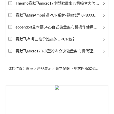
显微镜相机
Thermo赛默飞micro17小型微量离心机噪音大怎么办？
徕卡Mateo TL倒置数字显微镜
赛默飞MiniAmp普通PCR系统报错代码 0×8003故障
孚约显微镜摄像头相机
eppendorf艾本德5425台式微量离心机操作使用说明
蔡司Axioscope 7光学显微镜
赛默飞有哪些性价比高的QPCR仪？
蔡司Stemi 508体视显微镜
赛默飞Micro17R小型冷冻高速微量离心机代理商推荐
奥林巴斯显微镜荧光装置
你的位置：
首页
>
产品展示
>
光学仪器
>
奥林巴斯SZ61体视显微镜
相差显微镜
工业显微镜
材料显微镜
金相显微镜