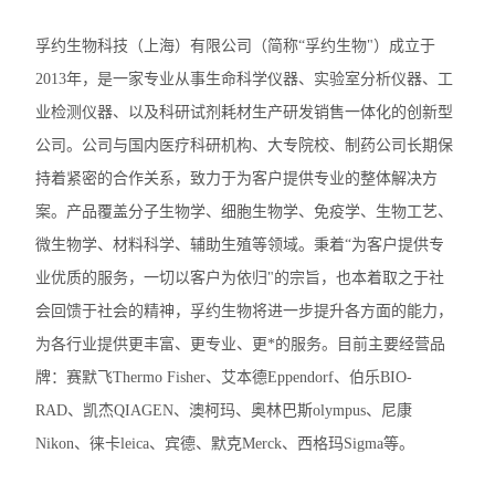
奥林巴斯SZX7体视显微镜
孚约生物科技（上海）有限公司（简称“孚约生物"）成立于
尼康TS2-FL倒置显微镜
2013年，是一家专业从事生命科学仪器、实验室分析仪器、工
业检测仪器、以及科研试剂耗材生产研发销售一体化的创新型
徕卡DMi1倒置显微镜
公司。公司与国内医疗科研机构、大专院校、制药公司长期保
徕卡DM3000生物显微镜
持着紧密的合作关系，致力于为客户提供专业的整体解决方
案。产品覆盖分子生物学、细胞生物学、免疫学、生物工艺、
徕卡DM2000生物显微镜
微生物学、材料科学、辅助生殖等领域。秉着“为客户提供专
徕卡DM1000生物显微镜
业优质的服务，一切以客户为依归"的宗旨，也本着取之于社
会回馈于社会的精神，孚约生物将进一步提升各方面的能力，
徕卡DM750生物显微镜
为各行业提供更丰富、更专业、更*的服务。目前主要经营品
徕卡DM500生物显微镜
牌：赛默飞Thermo Fisher、艾本德Eppendorf、伯乐BIO-
RAD、凯杰QIAGEN、澳柯玛、奥林巴斯olympus、尼康
尼康E200生物显微镜
Nikon、徕卡leica、宾德、默克Merck、西格玛Sigma等。
尼康SMZ745T体视显微镜