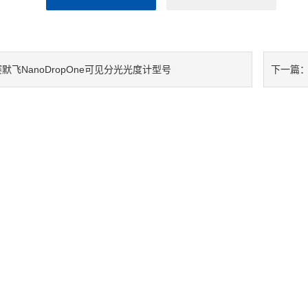
默飞NanoDropOne可见分光光度计型号
下一篇