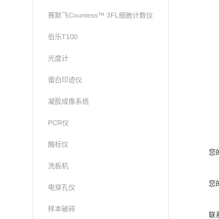
赛默飞Countess™ 3FL细胞计数仪
伯乐T100
光度计
蛋白印迹仪
凝胶成像系统
PCR仪
酶标仪
您
洗板机
您
电穿孔仪
样本破碎
联