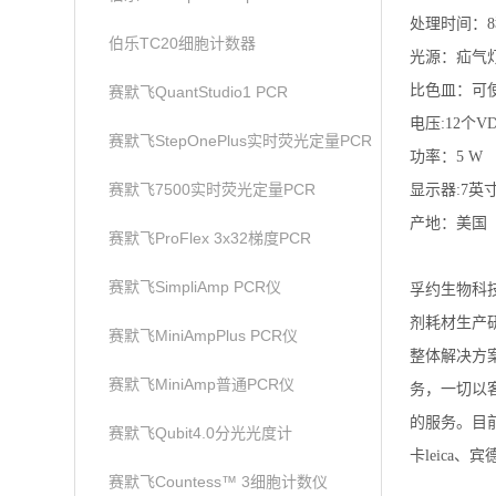
处理时间：8
伯乐TC20细胞计数器
光源：疝气
比色皿：可
赛默飞QuantStudio1 PCR
电压:12个V
赛默飞StepOnePlus实时荧光定量PCR
功率：5 W
赛默飞7500实时荧光定量PCR
显示器:7英
产地：美国
赛默飞ProFlex 3x32梯度PCR
赛默飞SimpliAmp PCR仪
孚约生物科
剂耗材生产
赛默飞MiniAmpPlus PCR仪
整体解决方
赛默飞MiniAmp普通PCR仪
务，一切以
的服务。目前主
赛默飞Qubit4.0分光光度计
卡leica、
赛默飞Countess™ 3细胞计数仪