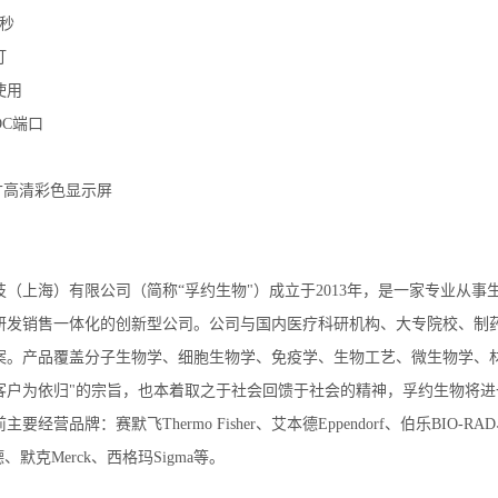
秒
灯
使用
DC端口
寸高清彩色显示屏
技（上海）有限公司（简称“孚约生物"）成立于2013年，是一家专业从
研发销售一体化的创新型公司。公司与国内医疗科研机构、大专院校、制
案。产品覆盖分子生物学、细胞生物学、免疫学、生物工艺、微生物学、
客户为依归"的宗旨，也本着取之于社会回馈于社会的精神，孚约生物将进
要经营品牌：赛默飞Thermo Fisher、艾本德Eppendorf、伯乐BIO-R
宾德、默克Merck、西格玛Sigma等。