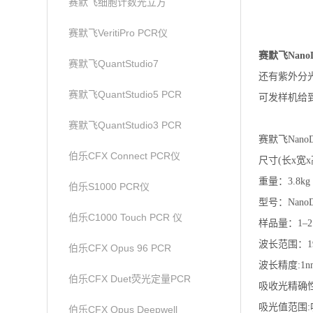
赛默飞细胞计数光立方
赛默飞VeritiPro PCR仪
赛默飞Nan
赛默飞QuantStudio7
还有
紫外分
赛默飞QuantStudio5 PCR
可发样机给
赛默飞QuantStudio3 PCR
赛默飞Nano
伯乐CFX Connect PCR仪
尺寸(长x宽x高)：
重量：3.8kg
伯乐S1000 PCR仪
型号：NanoDr
伯乐C1000 Touch PCR 仪
样品量：1–2
波长范围：1
伯乐CFX Opus 96 PCR
波长精度:1n
伯乐CFX Duet荧光定量PCR
吸收光精确性
吸光值范围
伯乐CFX Opus Deepwell