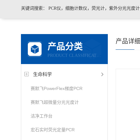
关键词搜索：
PCR仪，细胞计数仪，荧光计，紫外分光光度
凝胶成像系统，移液器，显微镜，医用药品冷藏箱
产品详
产品分类
PRODUCT CLASSIFICATION
生命科学
赛默飞PowerFlex梯度PCR
赛默飞超微量分光光度计
洁净工作台
宏石实时荧光定量PCR