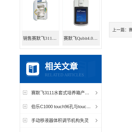
赛
上一篇：
销售赛默飞311直热式CO2标准培养箱
赛默飞Qubit4.0荧光定量仪Q33228
相关文章
RELATED ARTICLES
赛默飞3111水套式培养箱产品技术参数说明
伯乐C1000 touch96孔与touch48孔比较对比
手动移液器体积调节机构失灵