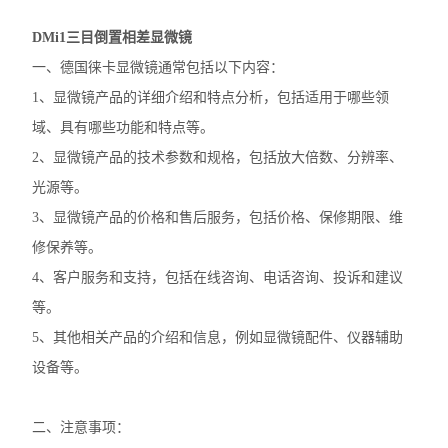
徕卡DM2500生物显微镜
DMi1三目倒置相差显微镜
一、德国徕卡显微镜通常包括以下内容：
奥林巴斯IX83倒置显微镜
1、显微镜产品的详细介绍和特点分析，包括适用于哪些领
奥林巴斯显微镜镜头
域、具有哪些功能和特点等。
2、显微镜产品的技术参数和规格，包括放大倍数、分辨率、
Nikon尼康SMZ25体视显微镜
光源等。
Nikon尼康LV100ND POL-DS偏光显微镜
3、显微镜产品的价格和售后服务，包括价格、保修期限、维
修保养等。
Nikon尼康LV100N POL生物显微镜
4、客户服务和支持，包括在线咨询、电话咨询、投诉和建议
Nikon尼康SMZ800N体式显微镜
等。
5、其他相关产品的介绍和信息，例如显微镜配件、仪器辅助
Nikon尼康SMZ1270体视显微镜
设备等。
奥林巴斯SZX16体视显微镜
二、注意事项：
奥林巴斯SZX10体视显微镜