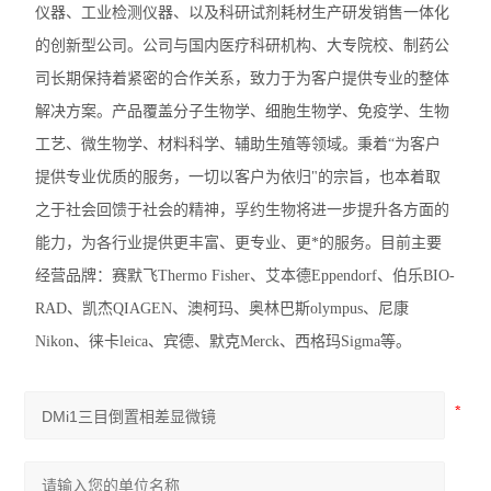
仪器、工业检测仪器、以及科研试剂耗材生产研发销售一体化
尼康SMZ745体视显微镜
的创新型公司。公司与国内医疗科研机构、大专院校、制药公
尼康Si生物显微镜
司长期保持着紧密的合作关系，致力于为客户提供专业的整体
解决方案。产品覆盖分子生物学、细胞生物学、免疫学、生物
尼康Ei生物显微镜
工艺、微生物学、材料科学、辅助生殖等领域。秉着“为客户
奥林巴斯IX73倒置显微镜
提供专业优质的服务，一切以客户为依归"的宗旨，也本着取
之于社会回馈于社会的精神，孚约生物将进一步提升各方面的
奥林巴斯SZ61体视显微镜
能力，为各行业提供更丰富、更专业、更*的服务。目前主要
奥林巴斯SZ51体视显微镜
经营品牌：赛默飞Thermo Fisher、艾本德Eppendorf、伯乐BIO-
奥林巴斯BX53生物显微镜
RAD、凯杰QIAGEN、澳柯玛、奥林巴斯olympus、尼康
Nikon、徕卡leica、宾德、默克Merck、西格玛Sigma等。
奥林巴斯BX43生物显微镜
奥林巴斯CX43生物显微镜
显微镜