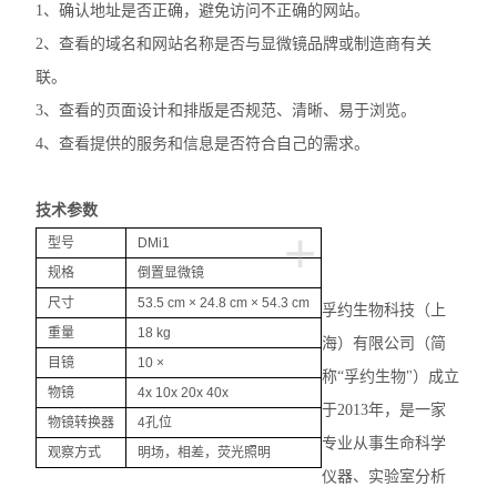
1、确认地址是否正确，避免访问不正确的网站。
奥林巴斯SZX7体视显微镜
2、查看的域名和网站名称是否与显微镜品牌或制造商有关
尼康TS2-FL倒置显微镜
联。
3、查看的页面设计和排版是否规范、清晰、易于浏览。
徕卡DMi1倒置显微镜
4、查看提供的服务和信息是否符合自己的需求。
徕卡DM3000生物显微镜
技术参数
徕卡DM2000生物显微镜
+
型号
DMi1
徕卡DM1000生物显微镜
规格
倒置显微镜
尺寸
53.5 cm × 24.8 cm × 54.3 cm
孚约生物科技（上
徕卡DM750生物显微镜
重量
18 kg
海）有限公司（简
目镜
10 ×
徕卡DM500生物显微镜
称“孚约生物"）成立
物镜
4x 10x 20x 40x
于2013年，是一家
尼康E200生物显微镜
物镜转换器
4孔位
专业从事生命科学
观察方式
明场，相差，荧光照明
尼康SMZ745T体视显微镜
仪器、实验室分析