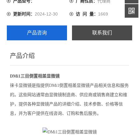
代理商
产品型号：
厂商性质：
尼康SMZ1270体视显微镜
2024-12-30
1669
更新时间：
访 问 量：
奥林巴斯GX53倒置显微镜
产品咨询
联系我们
奥林巴斯CX22生物显微镜
奥林巴斯BX53M金相显微镜
产品介绍
Leica徕卡A60 F体视显微镜
DMi1三目倒置相差显微镜
Leica徕卡M205 C体视型显微镜
徕卡显微镜是指提供DMi1倒置相差显微镜产品相关信息和服务
Leica徕卡M165 C体视显微镜
的。这些网站通常由显微镜制造商、供应商或销售商建立和维
护，提供各种显微镜产品的详细介绍、技术参数、价格等信
Leica徕卡M50体视显微镜
息，并为客户提供在线咨询、订购和售后服务。
奥林巴斯BX63生物显微镜
徕卡M125 C体视显微镜