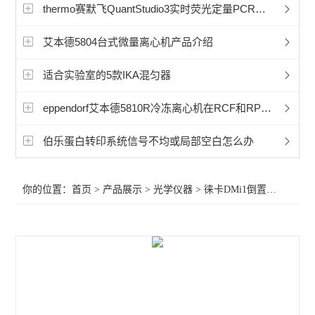
显微镜相机
thermo赛默飞QuantStudio3实时荧光定量PCR可不可以24小时连续运行？
徕卡Mateo TL倒置数字显微镜
艾本德5804台式微量离心机产品介绍
孚约显微镜摄像头相机
适合实验室的5款IKA混匀器
蔡司Axioscope 7光学显微镜
eppendorf艾本德5810R冷冻离心机在RCF和RPM哪个参数重要？
蔡司Stemi 508体视显微镜
伯乐蛋白转印系统信号不均或局部空白怎么办
奥林巴斯显微镜荧光装置
你的位置：
首页
>
产品展示
>
光学仪器
>
徕卡DMi1倒置显微镜
>D
相差显微镜
工业显微镜
材料显微镜
金相显微镜