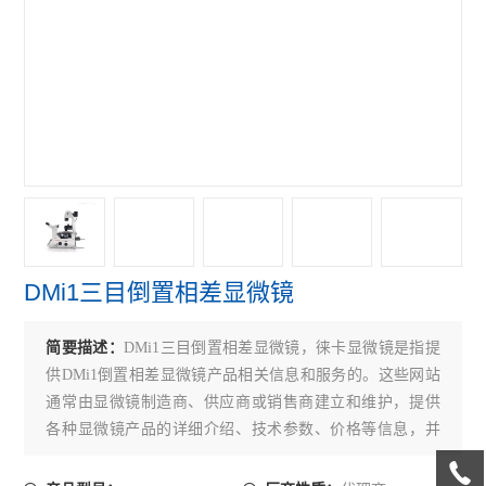
偏光显微镜
奥林巴斯GX31P偏光显微镜
奥林巴斯GX41倒置显微镜
奥林巴斯GX71倒置显微镜
奥林巴斯GX51倒置显微镜
奥林巴斯BX41荧光显微镜
DMi1三目倒置相差显微镜
奥林巴斯BX51荧光显微镜
奥林巴斯CKX31倒置显微镜
简要描述：
DMi1三目倒置相差显微镜，徕卡显微镜是指提
供DMi1倒置相差显微镜产品相关信息和服务的。这些网站
奥林巴斯CKX41倒置显微镜
通常由显微镜制造商、供应商或销售商建立和维护，提供
各种显微镜产品的详细介绍、技术参数、价格等信息，并
Leica徕卡S9 E体视显微镜
为客户提供在线咨询、订购和售后服务。
徕卡DMi8倒置显微镜