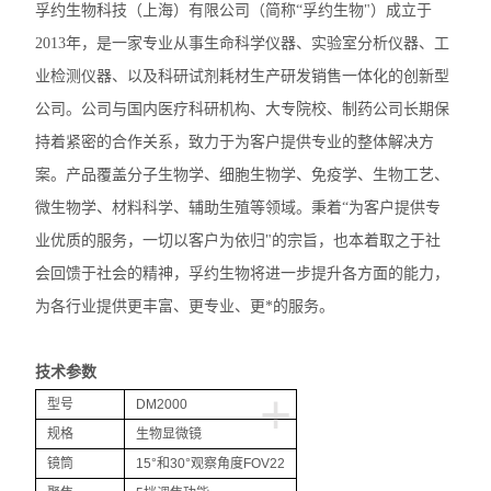
孚约生物科技（上海）有限公司（简称“孚约生物"）成立于
奥林巴斯SZX7体视显微镜
2013年，是一家专业从事生命科学仪器、实验室分析仪器、工
尼康TS2-FL倒置显微镜
业检测仪器、以及科研试剂耗材生产研发销售一体化的创新型
公司。公司与国内医疗科研机构、大专院校、制药公司长期保
徕卡DMi1倒置显微镜
持着紧密的合作关系，致力于为客户提供专业的整体解决方
徕卡DM3000生物显微镜
案。产品覆盖分子生物学、细胞生物学、免疫学、生物工艺、
微生物学、材料科学、辅助生殖等领域。秉着“为客户提供专
徕卡DM2000生物显微镜
业优质的服务，一切以客户为依归"的宗旨，也本着取之于社
徕卡DM1000生物显微镜
会回馈于社会的精神，孚约生物将进一步提升各方面的能力，
为各行业提供更丰富、更专业、更*的服务。
徕卡DM750生物显微镜
徕卡DM500生物显微镜
技术参数
+
型号
DM2000
尼康E200生物显微镜
规格
生物显微镜
尼康SMZ745T体视显微镜
镜筒
15°和30°观察角度FOV22