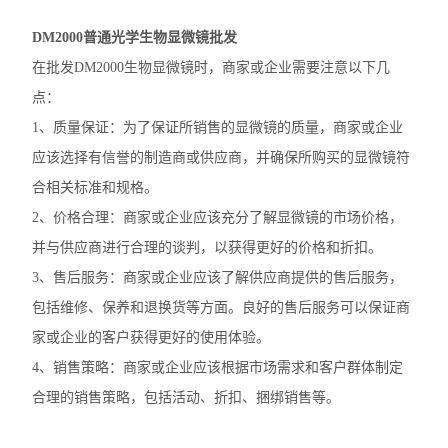
徕卡DM2500生物显微镜
DM2000普通光学生物显微镜批发
在批发DM2000生物显微镜时，商家或企业需要注意以下几
奥林巴斯IX83倒置显微镜
点：
奥林巴斯显微镜镜头
1、质量保证：为了保证所销售的显微镜的质量，商家或企业
应该选择有信誉的制造商或供应商，并确保所购买的显微镜符
Nikon尼康SMZ25体视显微镜
合相关标准和规格。
Nikon尼康LV100ND POL-DS偏光显微镜
2、价格合理：商家或企业应该充分了解显微镜的市场价格，
并与供应商进行合理的谈判，以获得更好的价格和折扣。
Nikon尼康LV100N POL生物显微镜
3、售后服务：商家或企业应该了解供应商提供的售后服务，
Nikon尼康SMZ800N体式显微镜
包括维修、保养和退换货等方面。良好的售后服务可以保证商
家或企业的客户获得更好的使用体验。
Nikon尼康SMZ1270体视显微镜
4、销售策略：商家或企业应该根据市场需求和客户群体制定
奥林巴斯SZX16体视显微镜
合理的销售策略，包括活动、折扣、捆绑销售等。
奥林巴斯SZX10体视显微镜