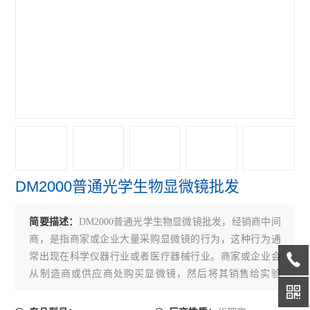
偏光显微镜
奥林巴斯GX31P偏光显微镜
奥林巴斯GX41倒置显微镜
奥林巴斯GX71倒置显微镜
奥林巴斯GX51倒置显微镜
奥林巴斯BX41荧光显微镜
DM2000普通光学生物显微镜批发
奥林巴斯BX51荧光显微镜
奥林巴斯CKX31倒置显微镜
简要描述：
DM2000普通光学生物显微镜批发，经销商中间
商，是指商家或企业大量采购显微镜的行为，这种行为通
奥林巴斯CKX41倒置显微镜
常出现在科学仪器行业或者医疗器械行业。商家或企业会
从制造商或供应商处购买显微镜，然后将其销售给实验
Leica徕卡S9 E体视显微镜
室、教育机构、医院或其他需要显微镜的机构。
徕卡DMi8倒置显微镜