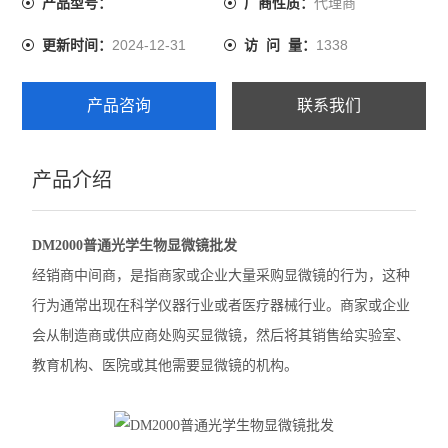
代理商
产品型号：
厂商性质：
尼康SMZ1270体视显微镜
2024-12-31
1338
更新时间：
访 问 量：
奥林巴斯GX53倒置显微镜
产品咨询
联系我们
奥林巴斯CX22生物显微镜
奥林巴斯BX53M金相显微镜
产品介绍
Leica徕卡A60 F体视显微镜
DM2000普通光学生物显微镜批发
Leica徕卡M205 C体视型显微镜
经销商中间商，是指商家或企业大量采购显微镜的行为，这种
Leica徕卡M165 C体视显微镜
行为通常出现在科学仪器行业或者医疗器械行业。商家或企业
会从制造商或供应商处购买显微镜，然后将其销售给实验室、
Leica徕卡M50体视显微镜
教育机构、医院或其他需要显微镜的机构。
奥林巴斯BX63生物显微镜
徕卡M125 C体视显微镜