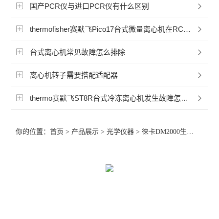
显微镜相机
国产PCR仪与进口PCR仪有什么区别
徕卡Mateo TL倒置数字显微镜
thermofisher赛默飞Pico17台式微量离心机在RCF和转速哪个参数更重要？
孚约显微镜摄像头相机
台式离心机常见故障怎么排除
蔡司Axioscope 7光学显微镜
离心机转子需要搭配适配器
蔡司Stemi 508体视显微镜
thermo赛默飞ST8R台式冷冻离心机发生故障怎么维修？
奥林巴斯显微镜荧光装置
你的位置：
首页
>
产品展示
>
光学仪器
>
徕卡DM2000生物显微镜
相差显微镜
工业显微镜
材料显微镜
金相显微镜