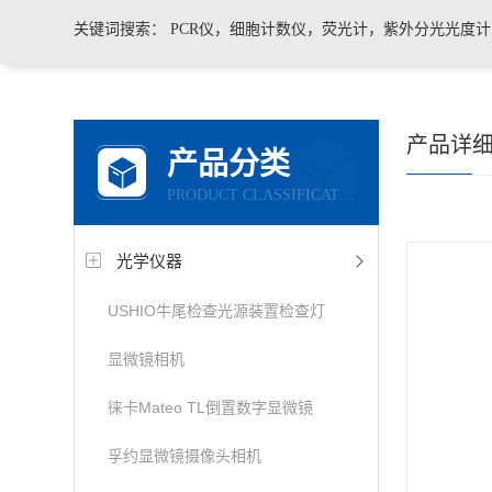
关键词搜索：
PCR仪，细胞计数仪，荧光计，紫外分光光度
凝胶成像系统，移液器，显微镜，医用药品冷藏箱
产品详
产品分类
PRODUCT CLASSIFICATION
光学仪器
USHIO牛尾检查光源装置检查灯
显微镜相机
徕卡Mateo TL倒置数字显微镜
孚约显微镜摄像头相机