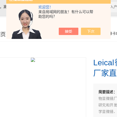
计，离心机，电泳仪电泳槽，化学发光
欢迎您！
来自局域网的朋友！有什么可以帮
助您的吗？
细页
你的位置：
首页
>
产品展示
>
光学仪器
>
徕卡
Lei
厂家直
简要描述：
物显微镜
研究和开
学显微镜