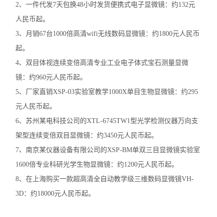
2、一件代发7天包换48小时发货便携式电子显微镜：约132元
奥林巴斯SZX7体视显微镜
人民币起。
尼康TS2-FL倒置显微镜
3、月销67台1000倍高清wifi无线数码显微镜：约1800元人民币
起。
徕卡DMi1倒置显微镜
4、双目体视连续变倍高清专业工业电子体式宝石测量显微
徕卡DM3000生物显微镜
镜：约960元人民币起。
5、厂家直销XSP-03实验室教学1000X单目生物显微镜：约295
徕卡DM2000生物显微镜
元人民币起。
徕卡DM1000生物显微镜
6、苏州某电科技公司的XTL-6745TW1型光学检测仪器万向支
架型连续变倍双目显微镜：约3450元人民币起。
徕卡DM750生物显微镜
7、南京某仪器设备有限公司的XSP-BM单双三目显微镜实验室
徕卡DM500生物显微镜
1600倍专业科研光学生物显微镜：约1200元人民币起。
8、在上海购买一款超高清全自动教学级三维数码显微镜VH-
尼康E200生物显微镜
3D：约18000元人民币起。
尼康SMZ745T体视显微镜