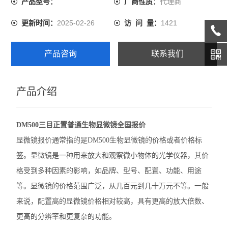
代理商
产品型号：
厂商性质：
有更高的放大倍数、更高的分辨率和更复杂的功能。
尼康SMZ1270体视显微镜
2025-02-26
1421
更新时间：
访 问 量：
奥林巴斯GX53倒置显微镜
产品咨询
联系我们
奥林巴斯CX22生物显微镜
奥林巴斯BX53M金相显微镜
产品介绍
Leica徕卡A60 F体视显微镜
DM500三目正置普通生物显微镜全国报价
Leica徕卡M205 C体视型显微镜
显微镜报价通常指的是DM500生物显微镜的价格或者价格标
Leica徕卡M165 C体视显微镜
签。显微镜是一种用来放大和观察微小物体的光学仪器，其价
格受到多种因素的影响，如品牌、型号、配置、功能、用途
Leica徕卡M50体视显微镜
等。显微镜的价格范围广泛，从几百元到几十万元不等。一般
奥林巴斯BX63生物显微镜
来说，配置高的显微镜价格相对较高，具有更高的放大倍数、
更高的分辨率和更复杂的功能。
徕卡M125 C体视显微镜