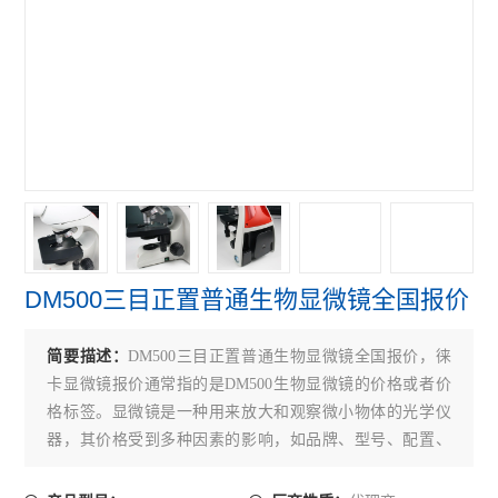
偏光显微镜
奥林巴斯GX31P偏光显微镜
奥林巴斯GX41倒置显微镜
奥林巴斯GX71倒置显微镜
奥林巴斯GX51倒置显微镜
奥林巴斯BX41荧光显微镜
DM500三目正置普通生物显微镜全国报价
奥林巴斯BX51荧光显微镜
奥林巴斯CKX31倒置显微镜
简要描述：
DM500三目正置普通生物显微镜全国报价，徕
卡显微镜报价通常指的是DM500生物显微镜的价格或者价
奥林巴斯CKX41倒置显微镜
格标签。显微镜是一种用来放大和观察微小物体的光学仪
器，其价格受到多种因素的影响，如品牌、型号、配置、
Leica徕卡S9 E体视显微镜
功能、用途等。显微镜的价格范围广泛，从几百元到几十
徕卡DMi8倒置显微镜
万元不等。一般来说，配置高的显微镜价格相对较高，具