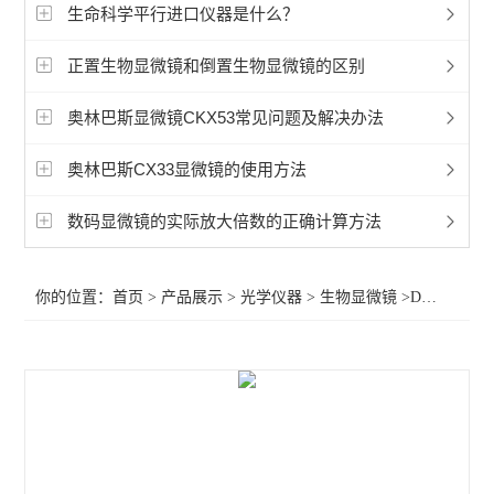
显微镜相机
生命科学平行进口仪器是什么？
徕卡Mateo TL倒置数字显微镜
正置生物显微镜和倒置生物显微镜的区别
孚约显微镜摄像头相机
奥林巴斯显微镜CKX53常见问题及解决办法
蔡司Axioscope 7光学显微镜
奥林巴斯CX33显微镜的使用方法
蔡司Stemi 508体视显微镜
数码显微镜的实际放大倍数的正确计算方法
奥林巴斯显微镜荧光装置
你的位置：
首页
>
产品展示
>
光学仪器
>
生物显微镜
>DM500三目正置普通生物显微镜全国报价
相差显微镜
工业显微镜
材料显微镜
金相显微镜