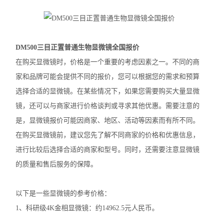
徕卡DM2500生物显微镜
奥林巴斯IX83倒置显微镜
DM500三目正置普通生物显微镜全国报价
奥林巴斯显微镜镜头
在购买显微镜时，价格是一个重要的考虑因素之一。不同的商
家和品牌可能会提供不同的报价，您可以根据您的需求和预算
Nikon尼康SMZ25体视显微镜
选择合适的显微镜。在某些情况下，如果您需要购买大量显微
Nikon尼康LV100ND POL-DS偏光显微镜
镜，还可以与商家进行价格谈判或寻求其他优惠。需要注意的
是，显微镜报价可能因商家、地区、活动等因素而有所不同。
Nikon尼康LV100N POL生物显微镜
在购买显微镜前，建议您先了解不同商家的价格和优惠信息，
Nikon尼康SMZ800N体式显微镜
进行比较后选择合适的商家和型号。同时，还需要注意显微镜
的质量和售后服务的保障。
Nikon尼康SMZ1270体视显微镜
奥林巴斯SZX16体视显微镜
以下是一些显微镜的参考价格：
1、科研级4K金相显微镜：约14962.5元人民币。
奥林巴斯SZX10体视显微镜