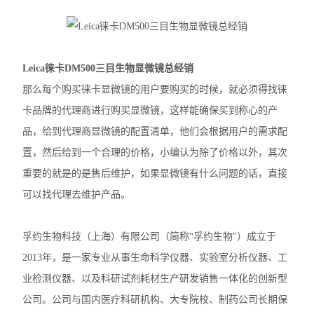
徕卡DM2500生物显微镜
奥林巴斯IX83倒置显微镜
Leica徕卡DM500三目生物显微镜总经销
奥林巴斯显微镜镜头
那么每个购买徕卡显微镜的用户要购买的时候，就必须得找徕
卡品牌的代理商进行购买显微镜，这样能确保买到称心的产
Nikon尼康SMZ25体视显微镜
品，给到代理商显微镜的配置清单，他们会根据用户的需求配
Nikon尼康LV100ND POL-DS偏光显微镜
置，然后给到一个合理的价格，小编认为除了价格以外，其次
重要的就是的是售后维护，如果显微镜有什么问题的话，直接
Nikon尼康LV100N POL生物显微镜
可以找代理去维护产品。
Nikon尼康SMZ800N体式显微镜
孚约生物科技（上海）有限公司（简称“孚约生物"）成立于
Nikon尼康SMZ1270体视显微镜
2013年，是一家专业从事生命科学仪器、实验室分析仪器、工
奥林巴斯SZX16体视显微镜
业检测仪器、以及科研试剂耗材生产研发销售一体化的创新型
公司。公司与国内医疗科研机构、大专院校、制药公司长期保
奥林巴斯SZX10体视显微镜