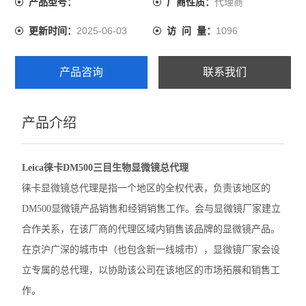
代理商
产品型号：
厂商性质：
市场拓展和销售工作。
尼康SMZ1270体视显微镜
2025-06-03
1096
更新时间：
访 问 量：
奥林巴斯GX53倒置显微镜
产品咨询
联系我们
奥林巴斯CX22生物显微镜
奥林巴斯BX53M金相显微镜
产品介绍
Leica徕卡A60 F体视显微镜
Leica徕卡DM500三目生物显微镜总代理
Leica徕卡M205 C体视型显微镜
徕卡显微镜总代理是指一个地区的全权代表，负责该地区的
Leica徕卡M165 C体视显微镜
DM500显微镜产品销售和经销销售工作。会与显微镜厂家建立
合作关系，在该厂商的代理区域内销售该品牌的显微镜产品。
Leica徕卡M50体视显微镜
在京沪广深的城市中（也包含新一线城市），显微镜厂家会设
奥林巴斯BX63生物显微镜
立专属的总代理，以协助该公司在该地区的市场拓展和销售工
作。
徕卡M125 C体视显微镜