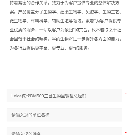
持着紧密的合作关系，致力于为客户提供专业的整体解决方
奥林巴斯SZX7体视显微镜
案。产品覆盖分子生物学、细胞生物学、免疫学、生物工艺、
尼康TS2-FL倒置显微镜
微生物学、材料科学、辅助生殖等领域。秉着“为客户提供专
业优质的服务，一切以客户为依归"的宗旨，也本着取之于社
徕卡DMi1倒置显微镜
会回馈于社会的精神，孚约生物将进一步提升各方面的能力，
徕卡DM3000生物显微镜
为各行业提供更丰富、更专业、更*的服务。
徕卡DM2000生物显微镜
徕卡DM1000生物显微镜
徕卡DM750生物显微镜
徕卡DM500生物显微镜
尼康E200生物显微镜
尼康SMZ745T体视显微镜