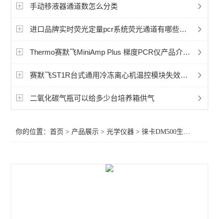
显微镜相机
手动移液器通道数怎么分类
徕卡Mateo TL倒置数字显微镜
进口品牌实时荧光定量pcr系统荧光通道有哪些不同之处？
孚约显微镜摄像头相机
Thermo赛默飞MiniAmp Plus 梯度PCR仪产品介绍参数说明书
蔡司Axioscope 7光学显微镜
赛默飞ST1R台式通用冷冻离心机温控模块失效怎么处理
蔡司Stemi 508体视显微镜
二氧化碳气瓶可以给多少台培养箱供气
奥林巴斯显微镜荧光装置
你的位置：
首页
>
产品展示
>
光学仪器
>
徕卡DM500生物显微镜
>
相差显微镜
工业显微镜
材料显微镜
金相显微镜