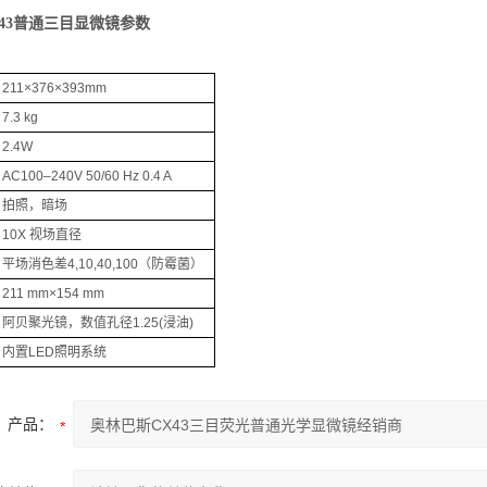
43普通三目显微镜参数
211×376×393mm
7.3 kg
2.4W
AC100‒240V 50/60 Hz 0.4 A
拍照，暗场
10X 视场直径
平场消色差4,10,40,100（防霉菌）
211 mm×154 mm
阿贝聚光镜，数值孔径1.25(浸油)
内置LED照明系统
产品：