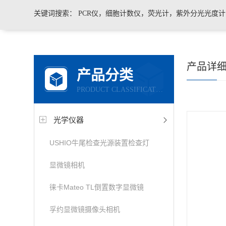
关键词搜索：
PCR仪，细胞计数仪，荧光计，紫外分光光度
凝胶成像系统，移液器，显微镜，医用药品冷藏箱
产品详
产品分类
PRODUCT CLASSIFICATION
光学仪器
USHIO牛尾检查光源装置检查灯
显微镜相机
徕卡Mateo TL倒置数字显微镜
孚约显微镜摄像头相机