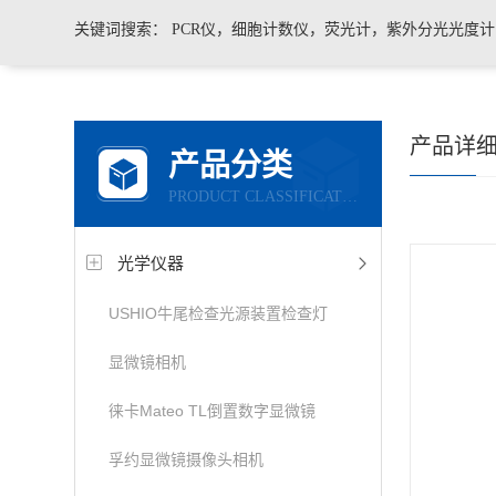
关键词搜索：
PCR仪，细胞计数仪，荧光计，紫外分光光度
凝胶成像系统，移液器，显微镜，医用药品冷藏箱
产品详
产品分类
PRODUCT CLASSIFICATION
光学仪器
USHIO牛尾检查光源装置检查灯
显微镜相机
徕卡Mateo TL倒置数字显微镜
孚约显微镜摄像头相机