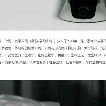
技（上海）有限公司（简称“孚约生物"）成立于2013年，是一家专业从
研发销售一体化的创新型公司。公司与国内医疗科研机构、大专院校、制
案。产品覆盖分子生物学、细胞生物学、免疫学、生物工艺、微生物学、
客户为依归"的宗旨，也本着取之于社会回馈于社会的精神，孚约生物将进