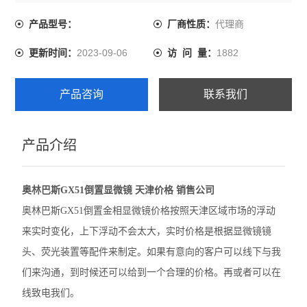
可以线下与我们来沟通，到时候还可以给到一个合理的价
格。再或者可以在线致电我们。
代理商
产品型号：
厂商性质：
尼康SMZ1270体视显微镜
2023-09-06
1882
更新时间：
访 问 量：
奥林巴斯GX53倒置显微镜
奥林巴斯CX22生物显微镜
产品咨询
联系我们
奥林巴斯BX53M金相显微镜
产品介绍
Leica徕卡A60 F体视显微镜
Leica徕卡M205 C体视型显微镜
奥林巴斯GX51倒置显微镜 天津价格 销售公司
Leica徕卡M165 C体视显微镜
奥林巴斯GX51倒置金相显微镜价格按照天津区域市场的浮动
来实时变化，上下浮动不会太大，实时价格是根据显微镜镜
Leica徕卡M50体视显微镜
头、荧光装置等配件来制定。如果有意向的客户可以线下与我
奥林巴斯BX63生物显微镜
们来沟通，到时候还可以给到一个合理的价格。再或者可以在
线致电我们。
徕卡M125 C体视显微镜