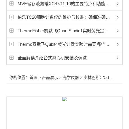
显微镜相机
MVE储存液氮罐XC47/11-10的主要特点和功能包括哪些
徕卡Mateo TL倒置数字显微镜
伯乐TC20细胞计数仪的维护与校准：确保准确性的关键
孚约显微镜摄像头相机
ThermoFisher赛默飞QuantStudio1实时荧光定量PCR日常保养维护
蔡司Axioscope 7光学显微镜
Thermo赛默飞Qubit4荧光计做实验时需要哪些试剂和耗材
蔡司Stemi 508体视显微镜
全面解读介绍台式离心机安装及调试
奥林巴斯显微镜荧光装置
你的位置：
首页
>
产品展示
>
光学仪器
>
奥林巴斯GX51倒置显微镜
相差显微镜
工业显微镜
材料显微镜
金相显微镜