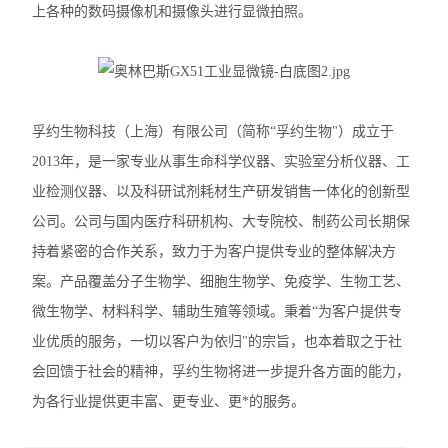
上各种的数码摄像机和摄像头进行显微拍照。
奥林巴斯SZX7体视显微镜
尼康TS2-FL倒置显微镜
徕卡DMi1倒置显微镜
孚约生物科技（上海）有限公司（简称“孚约生物"）成立于
徕卡DM3000生物显微镜
2013年，是一家专业从事生命科学仪器、实验室分析仪器、工
业检测仪器、以及科研试剂耗材生产研发销售一体化的创新型
徕卡DM2000生物显微镜
公司。公司与国内医疗科研机构、大专院校、制药公司长期保
徕卡DM1000生物显微镜
持着紧密的合作关系，致力于为客户提供专业的整体解决方
案。产品覆盖分子生物学、细胞生物学、免疫学、生物工艺、
徕卡DM750生物显微镜
微生物学、材料科学、辅助生殖等领域。秉着“为客户提供专
徕卡DM500生物显微镜
业优质的服务，一切以客户为依归"的宗旨，也本着取之于社
会回馈于社会的精神，孚约生物将进一步提升各方面的能力，
尼康E200生物显微镜
为各行业提供更丰富、更专业、更*的服务。
尼康SMZ745T体视显微镜