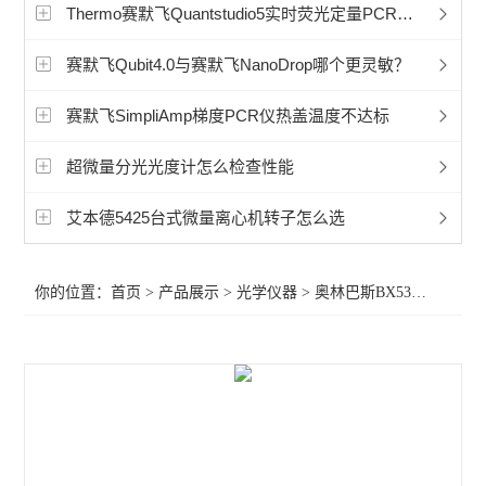
显微镜相机
Thermo赛默飞Quantstudio5实时荧光定量PCR实验的下一步需要做什么？
徕卡Mateo TL倒置数字显微镜
赛默飞Qubit4.0与赛默飞NanoDrop哪个更灵敏？
孚约显微镜摄像头相机
赛默飞SimpliAmp梯度PCR仪热盖温度不达标
蔡司Axioscope 7光学显微镜
超微量分光光度计怎么检查性能
蔡司Stemi 508体视显微镜
艾本德5425台式微量离心机转子怎么选
奥林巴斯显微镜荧光装置
你的位置：
首页
>
产品展示
>
光学仪器
>
奥林巴斯BX53M金相显微镜
相差显微镜
工业显微镜
材料显微镜
金相显微镜