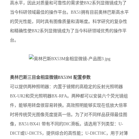
高水平，因此对质量和可靠性的需求使BX2系列显微镜成为了
徕卡DM2500生物显微镜
当今科研领域最佳的操作平台。BX51拥有目前奥林巴斯高水平
的荧光性能，同时具有图像质量和清晰度。科学研究的复杂性
奥林巴斯IX83倒置显微镜
和精确性使BX2系列显微镜成为了当今科研领域优秀的操作平
奥林巴斯显微镜镜头
台。
Nikon尼康SMZ25体视显微镜
Nikon尼康LV100ND POL-DS偏光显微镜
奥林巴斯三目金相显微镜BX53M 配置参数
Nikon尼康LV100N POL生物显微镜
可以提供两种照明器：内置于镜臂的高稳定的反射光照明器
Nikon尼康SMZ800N体式显微镜
BX-UR2和荧光照明器BX-RFA。两种都可以安装六个荧光镜组
件，能够用转盘很容易转换。高效照明能够实现在低放大倍率
Nikon尼康SMZ1270体视显微镜
时将传统荧光图像亮度提高一倍。为了对不同样品获得最佳图
奥林巴斯SZX16体视显微镜
像，BX51/BX41 带有不同的DIC滑板。请选用下列类型：U-
奥林巴斯SZX10体视显微镜
DICT或U-DICTS，提供综合的高性能；U-DICTHC，用于对薄