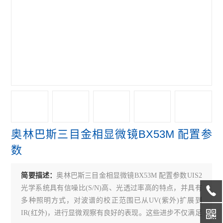
偏光显微镜
奥林巴斯GX31P偏光显微镜
奥林巴斯GX41倒置显微镜
奥林巴斯GX71倒置显微镜
奥林巴斯GX51倒置显微镜
奥林巴斯BX41荧光显微镜
奥林巴斯三目金相显微镜BX53M 配置参
奥林巴斯BX51荧光显微镜
数
奥林巴斯CKX31倒置显微镜
简要描述：
奥林巴斯三目金相显微镜BX53M 配置参数UIS2
奥林巴斯CKX41倒置显微镜
光学系统具有信噪比(S/N)高、光透过率高的特点，并具有
Leica徕卡S9 E体视显微镜
多种照明方式，对波谱的校正范围已从UV(紫外)扩展到
IR(红外)，进行显微观察有良好的表现。这些进步不仅满足
徕卡DMi8倒置显微镜