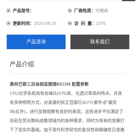
了目前在荧光数码成像领域内的各种需求，同时为将来的
发展打下了坚实的基础。由于现代科学研究的复杂性和精
代理商
产品型号：
厂商性质：
尼康SMZ1270体视显微镜
确性已发展高水平，因此对质量和可靠性的需求使BX2系列
2023-08-25
1376
更新时间：
访 问 量：
显微镜成为了科研领域操作平台。
奥林巴斯GX53倒置显微镜
奥林巴斯CX22生物显微镜
产品咨询
联系我们
奥林巴斯BX53M金相显微镜
产品介绍
Leica徕卡A60 F体视显微镜
Leica徕卡M205 C体视型显微镜
奥林巴斯三目金相显微镜BX53M 配置参数
Leica徕卡M165 C体视显微镜
UIS2光学系统具有信噪比(S/N)高、光透过率高的特点，并具
有多种照明方式，对波谱的校正范围已从UV(紫外)扩展到
Leica徕卡M50体视显微镜
IR(红外)，进行显微观察有良好的表现。这些进步不仅满足了
奥林巴斯BX63生物显微镜
目前在荧光数码成像领域内的各种需求，同时为将来的发展打
下了坚实的基础。由于现代科学研究的复杂性和精确性已发展
徕卡M125 C体视显微镜