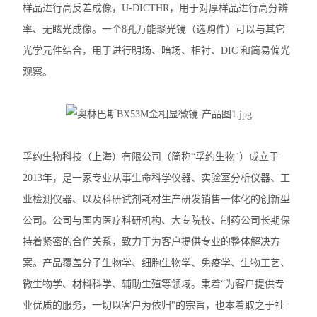
样品进行高反差成像，U-DICTHR，用于对厚样品进行高分辨
奥林巴斯SZX7体视显微镜
率、无眩光成像。一个8孔万能聚光镜（选购件）可以与其它
尼康TS2-FL倒置显微镜
光学元件结合，用于进行明场、暗场、相衬、DIC 和简易偏光
观察。
徕卡DMi1倒置显微镜
徕卡DM3000生物显微镜
徕卡DM2000生物显微镜
孚约生物科技（上海）有限公司（简称“孚约生物"）成立于
徕卡DM1000生物显微镜
2013年，是一家专业从事生命科学仪器、实验室分析仪器、工
业检测仪器、以及科研试剂耗材生产研发销售一体化的创新型
徕卡DM750生物显微镜
公司。公司与国内医疗科研机构、大专院校、制药公司长期保
徕卡DM500生物显微镜
持着紧密的合作关系，致力于为客户提供专业的整体解决方
案。产品覆盖分子生物学、细胞生物学、免疫学、生物工艺、
尼康E200生物显微镜
微生物学、材料科学、辅助生殖等领域。秉着“为客户提供专
尼康SMZ745T体视显微镜
业优质的服务，一切以客户为依归"的宗旨，也本着取之于社