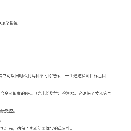
意味着它可以同时检测两种不同的靶标， 一个通道检测目标基因
并结合高灵敏度的PMT（光电倍增管）检测器。这确保了荧光信号
边缘效应。
。
± 0.1°C）高，确保了实验结果优异的重复性。