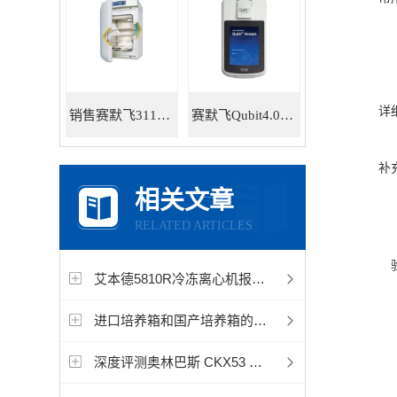
详
销售赛默飞311直热式CO2标准培养箱
赛默飞Qubit4.0荧光定量仪Q33228
补
相关文章
RELATED ARTICLES
艾本德5810R冷冻离心机报错“IMB”（不平衡）
进口培养箱和国产培养箱的都有哪些品牌比较好？
深度评测奥林巴斯 CKX53 倒置显微镜的性能与应用