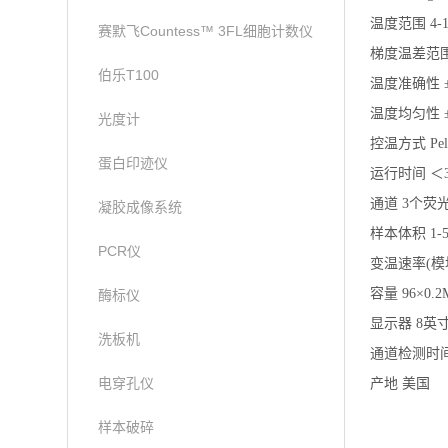
温度范围 4-1
赛默飞Countess™ 3FL细胞计数仪
梯度温差范围 
伯乐T100
温度准确性 ±
温度均匀性 ±
光度计
控温方式 Pelt
蛋白印迹仪
运行时间 ＜3
通道 3个荧
凝胶成像系统
样本体积 1-5
PCR仪
变温速率(模块
容量 96×0.2
酶标仪
显示器 8英寸
洗板机
通道检测时间
电穿孔仪
产地 美国
样本破碎