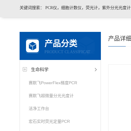
关键词搜索：
PCR仪，细胞计数仪，荧光计，紫外分光光度
凝胶成像系统，移液器，显微镜，医用药品冷藏箱
产品详
产品分类
PRODUCT CLASSIFICATION
生命科学
赛默飞PowerFlex梯度PCR
赛默飞超微量分光光度计
洁净工作台
宏石实时荧光定量PCR