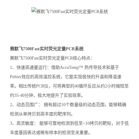
赛默飞MiniAmp普通PCR仪
赛默飞Qubit4.0分光光度计
赛默飞Countess™ 3细胞计数仪
赛默飞7500Fast实时荧光定量PCR系统
赛默飞Countess™ 3FL细胞计数仪
赛默飞7500Fast实时荧光定量PCR核心特点：
伯乐T100
1、快速高通量运行：借助AccuTemp™ 热传导技术和基于
Peltier效应的高效温控系统，它能实现极快的升温和降温速
光度计
率。相比传统PCR仪，可将典型的40循环反应从约2小时缩短至
蛋白印迹仪
约35-40分钟，极大地提升了实验效率。
2、动态范围广： 拥有超过10个数量级的动态范围，能够精确
凝胶成像系统
检测从单拷贝到高丰度的靶序列。
PCR仪
3、高灵敏度： 能够可靠地检测到低至<10拷贝的靶标，对于低
丰度基因表达或稀有样本的检测至关重要。
酶标仪