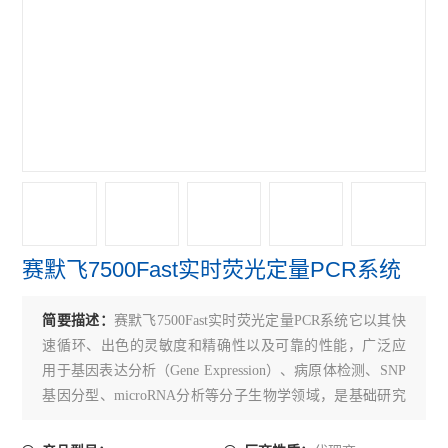
赛默飞NanoDropOne紫外光度计
艾本德Mastercycler® X50s PCR
赛默飞Qubit Flex分光光度计
赛默飞细胞计数光立方
赛默飞VeritiPro PCR仪
赛默飞QuantStudio7
赛默飞7500Fast实时荧光定量PCR系统
赛默飞QuantStudio5 PCR
赛默飞QuantStudio3 PCR
简要描述：
赛默飞7500Fast实时荧光定量PCR系统它以其快
速循环、出色的灵敏度和精确性以及可靠的性能，广泛应
伯乐CFX Connect PCR仪
用于基因表达分析（Gene Expression）、病原体检测、SNP
基因分型、microRNA分析等分子生物学领域，是基础研究
伯乐S1000 PCR仪
和常规诊断应用的明星产品。
伯乐C1000 Touch PCR 仪