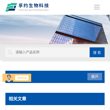
导
航
产品分类
展开
生命科学
相关文章
赛默飞PowerFlex梯度PCR