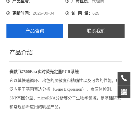
代理商
产品型号：
厂商性质：
伯乐CFX Opus 96 PCR
2025-09-04
625
更新时间：
访 问 量：
伯乐CFX Duet荧光定量PCR
产品咨询
联系我们
伯乐CFX Opus Deepwell
伯乐TC20细胞计数器
产品介绍
赛默飞QuantStudio1 PCR
赛默飞7500Fast实时荧光定量PCR系统
赛默飞StepOnePlus实时荧光定量PCR
它以其快速循环、出色的灵敏度和精确性以及可靠的性能，广
赛默飞7500实时荧光定量PCR
泛应用于基因表达分析（Gene Expression）、病原体检测、
SNP基因分型、microRNA分析等分子生物学领域，是基础研究
赛默飞ProFlex 3x32梯度PCR
和常规诊断应用的明星产品。
赛默飞SimpliAmp PCR仪
赛默飞MiniAmpPlus PCR仪