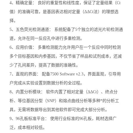
4、精确定量： 良好的重复性和线性度，保证了定量结果（Ct
洗板机
值）的准确可靠，是基因表达相对定量（ΔΔCt法）的理想选
电穿孔仪
择。
5、五色荧光检测通道： 系统配备了5个独立的滤光片轮检测通
样本破碎
道，允许在同一反应孔中进行多重检测。
细胞计数仪
6、应用价值： 多重检测能力允许用户在一个反应中同时检测
多个目标基因和内参基因，不仅节省了样品和试剂成本，还减
电泳仪电泳槽
少了孔间差异，提高了数据的准确性。
伯乐T100梯度PCR仪
7、直观的界面： 配备7500 Software v2.3，界面直观，引导用
户完成从实验设置到数据分析的全过程。
核酸定量仪荧光计
8、内置分析模块： 软件内置了相对定量（ΔΔCt）、终点分
实时荧光定量PCR仪
析、等位基因分型（SNP）和熔点曲线分析等多种*的分析工
具，无需将数据导出到其他软件即可完成大部分分析。
查看全部 >>
9、96孔板标准平台： 使用行业标准的96孔板，耗材选择广
泛，成本相对较低。