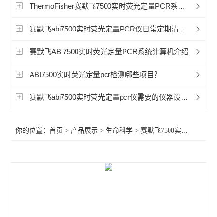
赛默飞超微量分光光度计
ThermoFisher赛默飞7500实时荧光定量PCR系统能不能24小时运行？
洁净工作台
赛默飞abi7500实时荧光定量PCR仪日常定期清洁维保
宏石实时荧光定量PCR
赛默飞ABI7500实时荧光定量PCR系统计算机介绍
BioRad伯乐PTC Tempo梯度pcr
ABI7500实时荧光定量pcr检测哪些项目？
细胞破碎仪
赛默飞abi7500实时荧光定量pcr仪需要的仪器设备耗材
赛默飞240i二氧化碳CO2培养箱
你的位置：
首页
>
产品展示
>
生命科学
>
赛默飞7500实时荧光定量PCR
赛默飞311二氧化碳CO2培养箱
赛默飞371二氧化碳CO2培养箱
赛默飞i160二氧化碳CO2培养箱
赛默飞NanoDropOneC紫外光度计