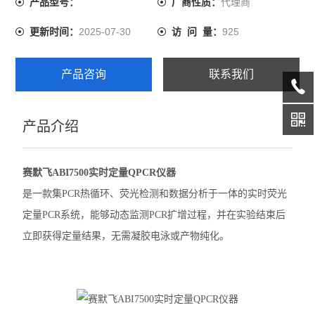
代理商
产品型号：
厂商性质：
伯乐CFX Opus 96 PCR
2025-07-30
925
更新时间：
访 问 量：
伯乐CFX Duet荧光定量PCR
产品咨询
联系我们
伯乐CFX Opus Deepwell
伯乐TC20细胞计数器
产品介绍
赛默飞QuantStudio1 PCR
赛默飞ABI7500实时定量QPCR仪器
赛默飞StepOnePlus实时荧光定量PCR
是一款集PCR热循环、荧光检测和数据分析于一体的实时荧光
赛默飞7500实时荧光定量PCR
定量PCR系统，能够动态监测PCR扩增过程，并在实验结束后
立即获得定量结果，无需凝胶电泳或产物纯化。
赛默飞ProFlex 3x32梯度PCR
赛默飞SimpliAmp PCR仪
赛默飞MiniAmpPlus PCR仪