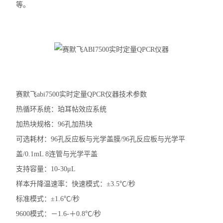
等。
洗板机
电穿孔仪
样本破碎
细胞计数仪
赛默飞abi7500实时定量QPCR仪器技术参数
电泳仪电泳槽
热循环系统：珀耳帖效应系统
伯乐T100梯度PCR仪
加热块规格：96孔加热块
可选耗材：96孔反应板与光学盖膜/96孔反应板与光学平
核酸定量仪荧光计
盖/0.1mL 8连管与光学平盖
实时荧光定量PCR仪
支持容量：10-30μL
样本升降温速率：快速模式：±3.5℃/秒
查看全部 >>
标准模式：±1.6℃/秒
9600模式：－1.6-＋0.8℃/秒