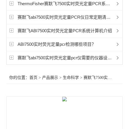
赛默飞超微量分光光度计
ThermoFisher赛默飞7500实时荧光定量PCR系统能不能24小时运行？
洁净工作台
赛默飞abi7500实时荧光定量PCR仪日常定期清洁维保
宏石实时荧光定量PCR
赛默飞ABI7500实时荧光定量PCR系统计算机介绍
BioRad伯乐PTC Tempo梯度pcr
ABI7500实时荧光定量pcr检测哪些项目？
细胞破碎仪
赛默飞abi7500实时荧光定量pcr仪需要的仪器设备耗材
赛默飞240i二氧化碳CO2培养箱
你的位置：
首页
>
产品展示
>
生命科学
>
赛默飞7500实时荧光定量PCR
赛默飞311二氧化碳CO2培养箱
赛默飞371二氧化碳CO2培养箱
赛默飞i160二氧化碳CO2培养箱
赛默飞NanoDropOneC紫外光度计