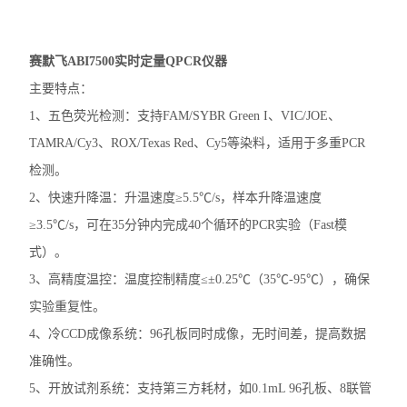
赛默飞MiniAmp普通PCR仪
赛默飞ABI7500实时定量QPCR仪器
赛默飞Qubit4.0分光光度计
主要特点：
赛默飞Countess™ 3细胞计数仪
1、五色荧光检测：支持FAM/SYBR Green I、VIC/JOE、
TAMRA/Cy3、ROX/Texas Red、Cy5等染料，适用于多重PCR
赛默飞Countess™ 3FL细胞计数仪
检测。
伯乐T100
2、快速升降温：升温速度≥5.5℃/s，样本升降温速度
≥3.5℃/s，可在35分钟内完成40个循环的PCR实验（Fast模
光度计
式）。
蛋白印迹仪
3、高精度温控：温度控制精度≤±0.25℃（35℃-95℃），确保
实验重复性。
凝胶成像系统
4、冷CCD成像系统：96孔板同时成像，无时间差，提高数据
PCR仪
准确性。
5、开放试剂系统：支持第三方耗材，如0.1mL 96孔板、8联管
酶标仪