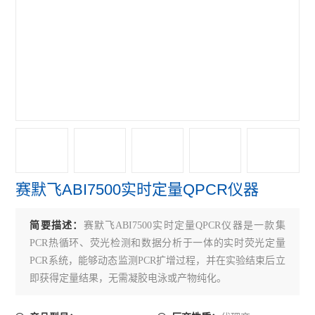
赛默飞NanoDropOne紫外光度计
艾本德Mastercycler® X50s PCR
赛默飞Qubit Flex分光光度计
赛默飞细胞计数光立方
赛默飞VeritiPro PCR仪
赛默飞QuantStudio7
赛默飞ABI7500实时定量QPCR仪器
赛默飞QuantStudio5 PCR
赛默飞QuantStudio3 PCR
简要描述：
赛默飞ABI7500实时定量QPCR仪器是一款集
PCR热循环、荧光检测和数据分析于一体的实时荧光定量
伯乐CFX Connect PCR仪
PCR系统，能够动态监测PCR扩增过程，并在实验结束后立
即获得定量结果，无需凝胶电泳或产物纯化。
伯乐S1000 PCR仪
伯乐C1000 Touch PCR 仪