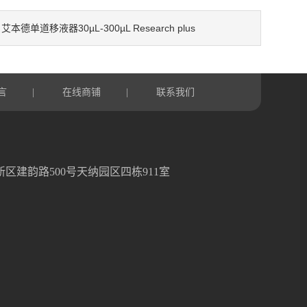
艾本德单道移液器30µL-300µL Research plus
：
言
在线商铺
联系我们
|
|
区建韵路500号天纳园区四栋911室