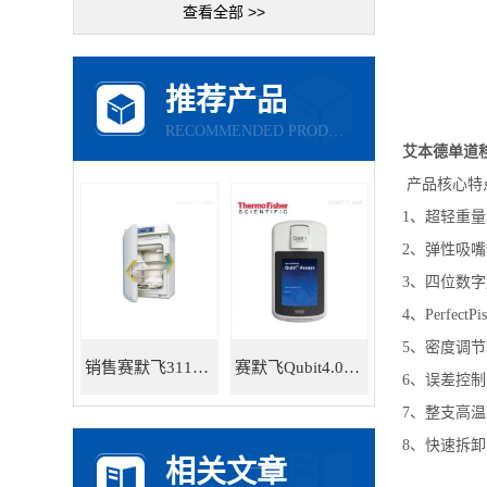
查看全部 >>
推荐产品
RECOMMENDED PRODUCTS
艾本德单道移液器2
产品核心特
1、超轻重量
2、弹性吸
3、四位数
4、Perfe
5、密度调
销售赛默飞311直热式CO2标准培养箱
赛默飞Qubit4.0荧光定量仪Q33228
6、误差控制
7、整支高温
8、快速拆
相关文章