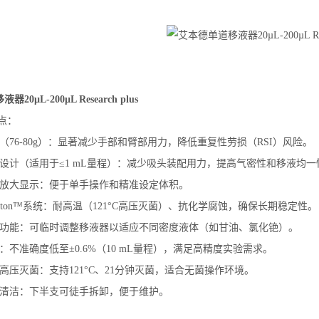
0µL-200µL Research plus
点：
（76-80g）：显著减少手部和臂部用力，降低重复性劳损（RSI）风险。
嘴设计（适用于≤1 mL量程）：减少吸头装配用力，提高气密性和移液均一
字放大显示：便于单手操作和精准设定体积。
ctPiston™系统：耐高温（121°C高压灭菌）、抗化学腐蚀，确保长期稳定性。
节功能：可临时调整移液器以适应不同密度液体（如甘油、氯化铯）。
：不准确度低至±0.6%（10 mL量程），满足高精度实验需求。
高压灭菌：支持121°C、21分钟灭菌，适合无菌操作环境。
卸清洁：下半支可徒手拆卸，便于维护。