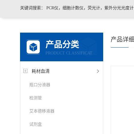
关键词搜索：
PCR仪，细胞计数仪，荧光计，紫外分光光度
凝胶成像系统，移液器，显微镜，医用药品冷藏箱
产品详
产品分类
PRODUCT CLASSIFICATION
耗材血清
瓶口分液器
检测管
艾本德移液器
试剂盒