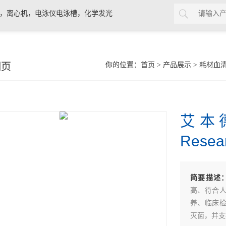
计，离心机，电泳仪电泳槽，化学发光
细页
你的位置：
首页
>
产品展示
>
耗材血
艾本德
Resear
简要描述
高、符合
养、临床
灭菌，并支