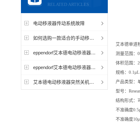
RELATED ARTICLES
电动移液器传动系统故障
如何选购一款适合的手动移液器？
艾本德单道移液
eppendorf艾本德电动移液器屏幕显示异常怎么处理？
测量范围：0.1
体积范围：20µ
eppendorf艾本德电动移液器按键失灵怎么解决
规格：0.1µL-2
艾本德电动移液器突然关机解决方案是什么？
产品类型：
型号：Researc
结构形式：
不准确度0.5µ
不准确度10μl