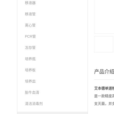
移液器
移液管
离心管
PCR管
冻存管
培养瓶
培养板
产品介
培养皿
艾本德单道移液器2
胎牛血清
是一款精度
清洁消毒剂
支灭菌，并