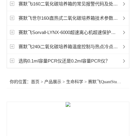
赛默飞超微量分光光度计
赛默飞i160二氧化碳培养箱的常见报警代码及处理方法
洁净工作台
赛默飞世尔160i直热式二氧化碳培养箱技术参数说明
宏石实时荧光定量PCR
赛默飞Sorvall-LYNX-6000超速离心机超速保护误触发解决办法
BioRad伯乐PTC Tempo梯度pcr
赛默飞240i二氧化碳培养箱温度控制与热点冷点问题
细胞破碎仪
选购0.1ml容量PCR仪还是0.2ml容量PCR仪？
赛默飞240i二氧化碳CO2培养箱
你的位置：
首页
>
产品展示
>
生命科学
>
赛默飞QuantStudio3 PCR
赛默飞311二氧化碳CO2培养箱
赛默飞371二氧化碳CO2培养箱
赛默飞i160二氧化碳CO2培养箱
赛默飞NanoDropOneC紫外光度计