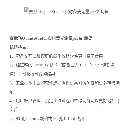
赛默飞MiniAmp普通PCR仪
赛默飞Qubit4.0分光光度计
赛默飞Countess™ 3细胞计数仪
赛默飞QuantStuido3实时荧光定量pcr仪 现货
机器特点：
赛默飞Countess™ 3FL细胞计数仪
1、配备交互式触摸屏的简化仪器软件更加易于使用
伯乐T100
2、经证明的 OptiFlex 技术（配备白光 LED 的 4 个偶联通
道），可获得可靠的结果
光度计
3、安全、基于云的软件选项提供更高可访问性和更多存储选
蛋白印迹仪
项
4、用户帐户管理、锁定工作流程和暂停功能可以更好地控制
凝胶成像系统
实验
PCR仪
5、96 孔 0.2 mL 规格或 96 孔 0.1 mL 规格
酶标仪