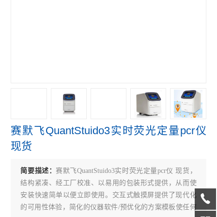
赛默飞NanoDropOne紫外光度计
艾本德Mastercycler® X50s PCR
赛默飞Qubit Flex分光光度计
赛默飞细胞计数光立方
赛默飞VeritiPro PCR仪
赛默飞QuantStudio7
赛默飞QuantStuido3实时荧光定量pcr仪
赛默飞QuantStudio5 PCR
现货
赛默飞QuantStudio3 PCR
简要描述：
赛默飞QuantStuido3实时荧光定量pcr仪 现货，
伯乐CFX Connect PCR仪
结构紧凑、经工厂校准、以易用的包装形式提供，从而使
伯乐S1000 PCR仪
安装快速简单以便立即使用。交互式触摸屏提供了现代化
的可用性体验，简化的仪器软件/预优化的方案模板使任何
伯乐C1000 Touch PCR 仪