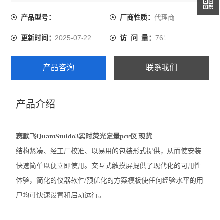
经验水平的用户均可快速设置和启动运行。
代理商
产品型号：
厂商性质：
伯乐CFX Opus 96 PCR
2025-07-22
761
更新时间：
访 问 量：
伯乐CFX Duet荧光定量PCR
伯乐CFX Opus Deepwell
产品咨询
联系我们
伯乐TC20细胞计数器
产品介绍
赛默飞QuantStudio1 PCR
赛默飞StepOnePlus实时荧光定量PCR
赛默飞QuantStuido3实时荧光定量pcr仪 现货
赛默飞7500实时荧光定量PCR
结构紧凑、经工厂校准、以易用的包装形式提供，从而使安装
快速简单以便立即使用。交互式触摸屏提供了现代化的可用性
赛默飞ProFlex 3x32梯度PCR
体验，简化的仪器软件/预优化的方案模板使任何经验水平的用
赛默飞SimpliAmp PCR仪
户均可快速设置和启动运行。
赛默飞MiniAmpPlus PCR仪