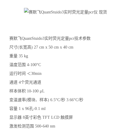
洗板机
电穿孔仪
样本破碎
赛默飞QuantStuido3实时荧光定量pcr技术参数
细胞计数仪
尺寸(长宽高) 27 cm x 50 cm x 40 cm
重量 35 kg
电泳仪电泳槽
温度范围 4-100°C
伯乐T100梯度PCR仪
运行时间 ＜30min
通道 4个荧光通道
核酸定量仪荧光计
样本体积 10-100 μL
实时荧光定量PCR仪
变温速率(模块、样本) 6.5°C/秒 3.66°C/秒
容量 1 x 96孔-0.1 ml
查看全部 >>
显示器 8英寸彩色 TFT LCD 触摸屏
激发检测范围 500-640 nm