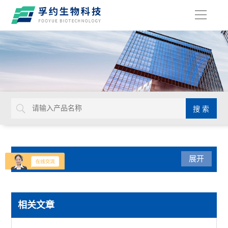
导
航
产品分类
展开
生命科学
相关文章
赛默飞PowerFlex梯度PCR