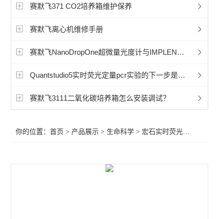
赛默飞超微量分光光度计
赛默飞371 CO2培养箱维护保养
洁净工作台
赛默飞离心机维修手册
宏石实时荧光定量PCR
赛默飞NanoDropOne超微量光度计与IMPLEN之间比较
BioRad伯乐PTC Tempo梯度pcr
Quantstudio5实时荧光定量pcr实验的下一步是什么
细胞破碎仪
赛默飞3111二氧化碳培养箱怎么安装调试？
赛默飞240i二氧化碳CO2培养箱
你的位置：
首页
>
产品展示
>
生命科学
>
宏石实时荧光定量PCR
>
赛默飞311二氧化碳CO2培养箱
赛默飞371二氧化碳CO2培养箱
赛默飞i160二氧化碳CO2培养箱
赛默飞NanoDropOneC紫外光度计