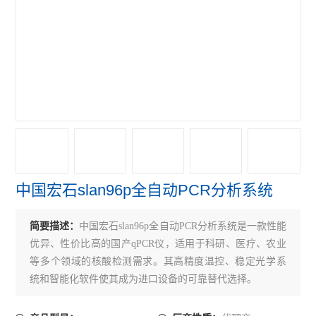
赛默飞NanoDropOne紫外光度计
艾本德Mastercycler® X50s PCR
赛默飞Qubit Flex分光光度计
赛默飞细胞计数光立方
赛默飞VeritiPro PCR仪
赛默飞QuantStudio7
中国宏石slan96p全自动PCR分析系统
赛默飞QuantStudio5 PCR
赛默飞QuantStudio3 PCR
简要描述：
中国宏石slan96p全自动PCR分析系统是一款性能
优异、性价比高的国产qPCR仪，适用于科研、医疗、农业
伯乐CFX Connect PCR仪
等多个领域的核酸检测需求。其高精度温控、稳定光学系
统和智能化软件使其成为进口设备的可靠替代选择。
伯乐S1000 PCR仪
伯乐C1000 Touch PCR 仪