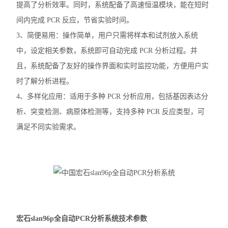
提高了分析效率。同时，系统配备了高速恒温模块，能在短时
洗板机
间内完成 PCR 反应，节省实验时间。
电穿孔仪
3、简便易用：操作简单，用户只需将样本和试剂放入系统
中，设定相关参数，系统即可自动完成 PCR 分析过程。并
样本破碎
且，系统配备了友好的操作界面和实时监控功能，方便用户实
细胞计数仪
时了解分析进程。
4、多样化应用：适用于多种 PCR 分析应用，包括基因表达分
电泳仪电泳槽
析、突变检测、病原体检测等，支持多种 PCR 反应类型，可
伯乐T100梯度PCR仪
满足不同实验需求。
核酸定量仪荧光计
实时荧光定量PCR仪
查看全部 >>
宏石slan96p全自动PCR分析系统技术参数