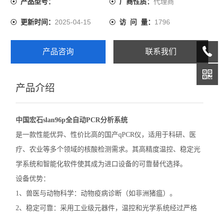
代理商
产品型号：
厂商性质：
伯乐CFX Opus 96 PCR
2025-04-15
1796
更新时间：
访 问 量：
伯乐CFX Duet荧光定量PCR
产品咨询
联系我们
伯乐CFX Opus Deepwell
伯乐TC20细胞计数器
产品介绍
赛默飞QuantStudio1 PCR
中国宏石slan96p全自动PCR分析系统
赛默飞StepOnePlus实时荧光定量PCR
是一款性能优异、性价比高的国产qPCR仪，适用于科研、医
赛默飞7500实时荧光定量PCR
疗、农业等多个领域的核酸检测需求。其高精度温控、稳定光
学系统和智能化软件使其成为进口设备的可靠替代选择。
赛默飞ProFlex 3x32梯度PCR
设备优势：
赛默飞SimpliAmp PCR仪
1、兽医与动物科学：动物疫病诊断（如非洲猪瘟）。
2、稳定可靠：采用工业级元器件，温控和光学系统经过严格
赛默飞MiniAmpPlus PCR仪