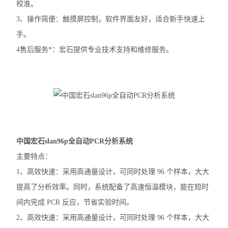
校准。
赛默飞MiniAmp普通PCR仪
3、操作简便：触摸屏控制，软件界面友好，适合新手快速上
手。
赛默飞Qubit4.0分光光度计
4售后服务*：宏石提供专业技术支持和维修服务。
赛默飞Countess™ 3细胞计数仪
赛默飞Countess™ 3FL细胞计数仪
伯乐T100
光度计
中国宏石slan96p全自动PCR分析系统
蛋白印迹仪
主要特点：
1、高效快速：采用高通量设计，可同时处理 96 个样本，大大
凝胶成像系统
提高了分析效率。同时，系统配备了高速恒温模块，能在短时
PCR仪
间内完成 PCR 反应，节省实验时间。
2、高效快速：采用高通量设计，可同时处理 96 个样本，大大
酶标仪