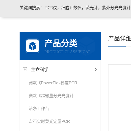
关键词搜索：
PCR仪，细胞计数仪，荧光计，紫外分光光度
凝胶成像系统，移液器，显微镜，医用药品冷藏箱
产品详
产品分类
PRODUCT CLASSIFICATION
生命科学
赛默飞PowerFlex梯度PCR
赛默飞超微量分光光度计
洁净工作台
宏石实时荧光定量PCR