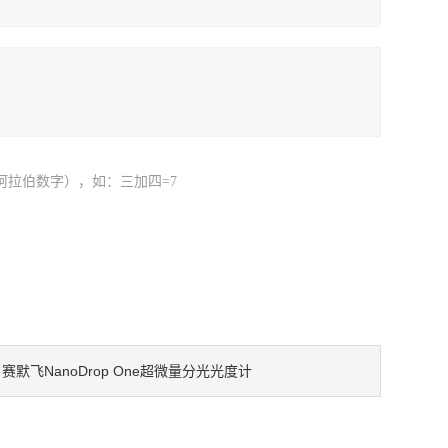
阿拉伯数字），如：三加四=7
赛默飞NanoDrop One超微量分光光度计
：