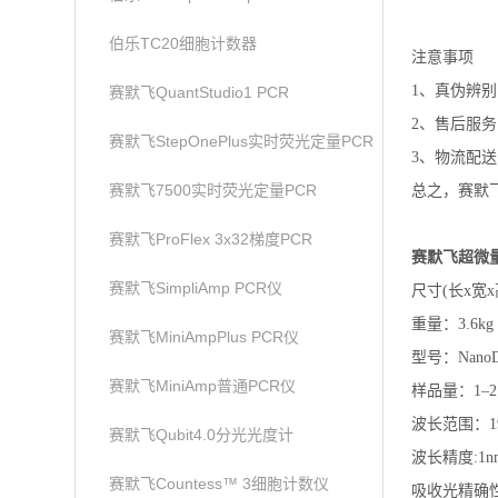
伯乐TC20细胞计数器
注意事项
1、真伪辨
赛默飞QuantStudio1 PCR
2、售后服
赛默飞StepOnePlus实时荧光定量PCR
3、物流配
赛默飞7500实时荧光定量PCR
总之，赛默飞
赛默飞ProFlex 3x32梯度PCR
赛默飞超微量分
赛默飞SimpliAmp PCR仪
尺寸(长x宽x高)：
重量：3.6kg
赛默飞MiniAmpPlus PCR仪
型号：NanoDr
赛默飞MiniAmp普通PCR仪
样品量：1–2
波长范围：1
赛默飞Qubit4.0分光光度计
波长精度:1n
赛默飞Countess™ 3细胞计数仪
吸收光精确性