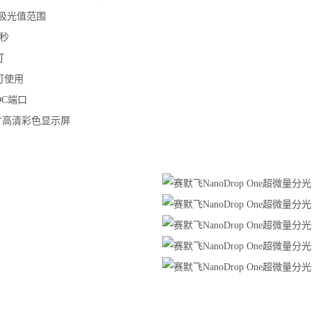
:吸光值范围
秒
灯
可使用
DC端口
寸高清彩色显示屏