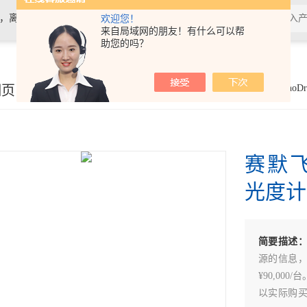
计，离心机，电泳仪电泳槽，化学发光
欢迎您！
来自局域网的朋友！有什么可以帮
助您的吗？
细页
你的位置：
首页
>
产品展示
>
生命科学
>
赛默飞NanoD
赛默飞
光度计
简要描述
源的信息，
¥90,0
以实际购