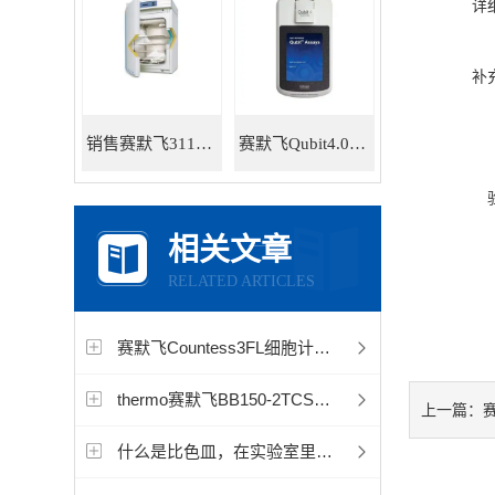
详
补
销售赛默飞311直热式CO2标准培养箱
赛默飞Qubit4.0荧光定量仪Q33228
相关文章
RELATED ARTICLES
赛默飞Countess3FL细胞计数系统图像过亮或过暗，细胞不可见
thermo赛默飞BB150-2TCS二氧化碳培养箱怎么操作使用
赛
上一篇：
什么是比色皿，在实验室里是干什么用的？