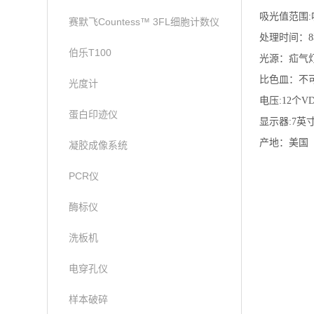
吸光值范围
赛默飞Countess™ 3FL细胞计数仪
处理时间：8
伯乐T100
光源：疝气
比色皿：不
光度计
电压:12个V
蛋白印迹仪
显示器:7英
产地：美国
凝胶成像系统
PCR仪
酶标仪
洗板机
电穿孔仪
样本破碎