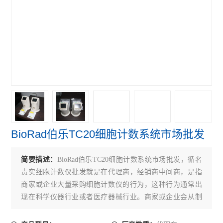
赛默飞NanoDropOne紫外光度计
艾本德Mastercycler® X50s PCR
赛默飞Qubit Flex分光光度计
赛默飞细胞计数光立方
赛默飞VeritiPro PCR仪
赛默飞QuantStudio7
BioRad伯乐TC20细胞计数系统市场批发
赛默飞QuantStudio5 PCR
赛默飞QuantStudio3 PCR
简要描述：
BioRad伯乐TC20细胞计数系统市场批发，循名
责实细胞计数仪批发就是在代理商，经销商中间商，是指
伯乐CFX Connect PCR仪
商家或企业大量采购细胞计数仪的行为，这种行为通常出
现在科学仪器行业或者医疗器械行业。商家或企业会从制
伯乐S1000 PCR仪
造商或供应商处购买细胞计数仪，然后将其销售给实验
伯乐C1000 Touch PCR 仪
室、教育机构、医院或其他需要细胞计数仪的机构。