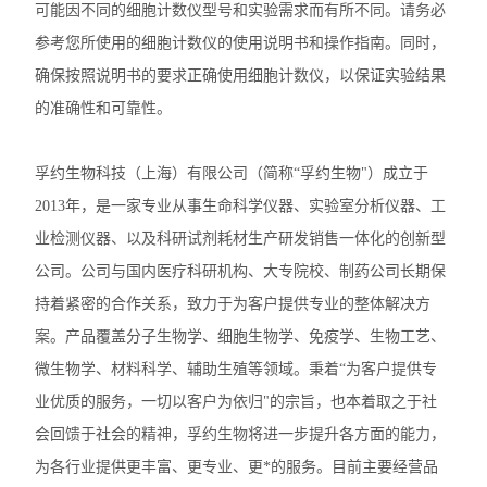
可能因不同的细胞计数仪型号和实验需求而有所不同。请务必
洗板机
参考您所使用的细胞计数仪的使用说明书和操作指南。同时，
电穿孔仪
确保按照说明书的要求正确使用细胞计数仪，以保证实验结果
的准确性和可靠性。
样本破碎
细胞计数仪
孚约生物科技（上海）有限公司（简称“孚约生物"）成立于
2013年，是一家专业从事生命科学仪器、实验室分析仪器、工
电泳仪电泳槽
业检测仪器、以及科研试剂耗材生产研发销售一体化的创新型
伯乐T100梯度PCR仪
公司。公司与国内医疗科研机构、大专院校、制药公司长期保
持着紧密的合作关系，致力于为客户提供专业的整体解决方
核酸定量仪荧光计
案。产品覆盖分子生物学、细胞生物学、免疫学、生物工艺、
实时荧光定量PCR仪
微生物学、材料科学、辅助生殖等领域。秉着“为客户提供专
业优质的服务，一切以客户为依归"的宗旨，也本着取之于社
查看全部 >>
会回馈于社会的精神，孚约生物将进一步提升各方面的能力，
为各行业提供更丰富、更专业、更*的服务。目前主要经营品