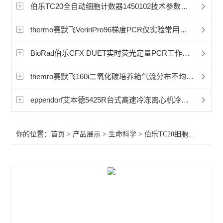
赛默飞超微量分光光度计
伯乐TC20全自动细胞计数器1450102技术参数说明
洁净工作台
thermo赛默飞VeririPro96梯度PCR仪实验常用的染料有哪些？
宏石实时荧光定量PCR
BioRad伯乐CFX DUET实时荧光定量PCR工作中要远离哪些仪器？
BioRad伯乐PTC Tempo梯度pcr
themro赛默飞160i二氧化碳培养箱气流分布不均怎么处理
细胞破碎仪
eppendorf艾本德5425R台式高速冷冻离心机冷凝水怎么排出？
赛默飞240i二氧化碳CO2培养箱
你的位置：
首页
>
产品展示
>
生命科学
>
伯乐TC20细胞计数器
>B
赛默飞311二氧化碳CO2培养箱
赛默飞371二氧化碳CO2培养箱
赛默飞i160二氧化碳CO2培养箱
赛默飞NanoDropOneC紫外光度计