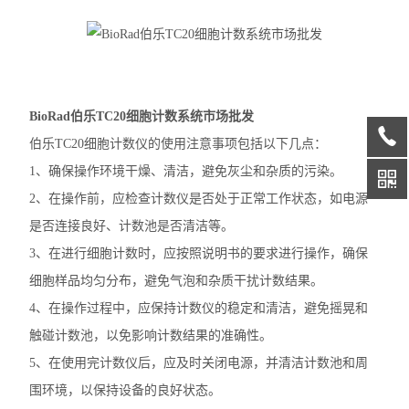
赛默飞MiniAmp普通PCR仪
赛默飞Qubit4.0分光光度计
赛默飞Countess™ 3细胞计数仪
BioRad伯乐TC20细胞计数系统市场批发
伯乐TC20细胞计数仪的使用注意事项包括以下几点：
赛默飞Countess™ 3FL细胞计数仪
1、确保操作环境干燥、清洁，避免灰尘和杂质的污染。
伯乐T100
2、在操作前，应检查计数仪是否处于正常工作状态，如电源
是否连接良好、计数池是否清洁等。
光度计
3、在进行细胞计数时，应按照说明书的要求进行操作，确保
蛋白印迹仪
细胞样品均匀分布，避免气泡和杂质干扰计数结果。
4、在操作过程中，应保持计数仪的稳定和清洁，避免摇晃和
凝胶成像系统
触碰计数池，以免影响计数结果的准确性。
PCR仪
5、在使用完计数仪后，应及时关闭电源，并清洁计数池和周
围环境，以保持设备的良好状态。
酶标仪