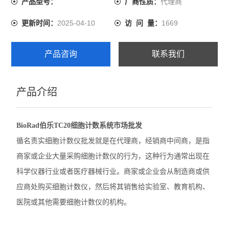
代理商
产品型号：
厂商性质：
伯乐CFX Opus 96 PCR
2025-04-10
1669
更新时间：
访 问 量：
伯乐CFX Duet荧光定量PCR
产品咨询
联系我们
伯乐CFX Opus Deepwell
伯乐TC20细胞计数器
产品介绍
赛默飞QuantStudio1 PCR
BioRad伯乐TC20细胞计数系统市场批发
赛默飞StepOnePlus实时荧光定量PCR
循名责实细胞计数仪批发就是在代理商，经销商中间商，是指
赛默飞7500实时荧光定量PCR
商家或企业大量采购细胞计数仪的行为，这种行为通常出现在
科学仪器行业或者医疗器械行业。商家或企业会从制造商或供
赛默飞ProFlex 3x32梯度PCR
应商处购买细胞计数仪，然后将其销售给实验室、教育机构、
赛默飞SimpliAmp PCR仪
医院或其他需要细胞计数仪的机构。
赛默飞MiniAmpPlus PCR仪