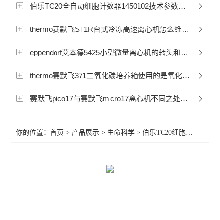
赛默飞超微量分光光度计
伯乐TC20全自动细胞计数器1450102技术参数说明
洁净工作台
thermo赛默飞ST1R台式冷冻高速离心机怎么维护保养？
宏石实时荧光定量PCR
eppendorf艾本德5425小型微量离心机的转头和适配器怎么选择？
BioRad伯乐PTC Tempo梯度pcr
thermo赛默飞371二氧化碳培养箱使用的是氧化锆传感器还是电化学传感器？
细胞破碎仪
赛默飞pico17与赛默飞micro17离心机不同之处在哪里
赛默飞240i二氧化碳CO2培养箱
你的位置：
首页
>
产品展示
>
生命科学
>
伯乐TC20细胞计数器
>B
赛默飞311二氧化碳CO2培养箱
赛默飞371二氧化碳CO2培养箱
赛默飞i160二氧化碳CO2培养箱
赛默飞NanoDropOneC紫外光度计