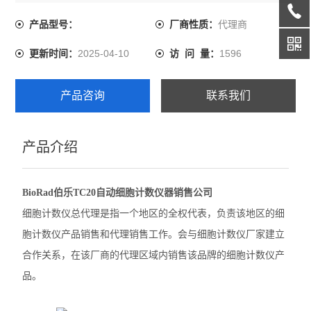
细胞计数仪产品。
代理商
产品型号：
厂商性质：
伯乐CFX Opus 96 PCR
2025-04-10
1596
更新时间：
访 问 量：
伯乐CFX Duet荧光定量PCR
伯乐CFX Opus Deepwell
产品咨询
联系我们
伯乐TC20细胞计数器
产品介绍
赛默飞QuantStudio1 PCR
赛默飞StepOnePlus实时荧光定量PCR
BioRad伯乐TC20自动细胞计数仪器销售公司
赛默飞7500实时荧光定量PCR
细胞计数仪总代理是指一个地区的全权代表，负责该地区的细
胞计数仪产品销售和代理销售工作。会与细胞计数仪厂家建立
赛默飞ProFlex 3x32梯度PCR
合作关系，在该厂商的代理区域内销售该品牌的细胞计数仪产
赛默飞SimpliAmp PCR仪
品。
赛默飞MiniAmpPlus PCR仪