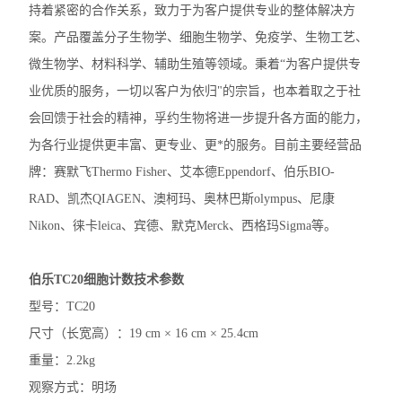
持着紧密的合作关系，致力于为客户提供专业的整体解决方
洗板机
案。产品覆盖分子生物学、细胞生物学、免疫学、生物工艺、
电穿孔仪
微生物学、材料科学、辅助生殖等领域。秉着“为客户提供专
业优质的服务，一切以客户为依归"的宗旨，也本着取之于社
样本破碎
会回馈于社会的精神，孚约生物将进一步提升各方面的能力，
细胞计数仪
为各行业提供更丰富、更专业、更*的服务。目前主要经营品
牌：赛默飞Thermo Fisher、艾本德Eppendorf、伯乐BIO-
电泳仪电泳槽
RAD、凯杰QIAGEN、澳柯玛、奥林巴斯olympus、尼康
伯乐T100梯度PCR仪
Nikon、徕卡leica、宾德、默克Merck、西格玛Sigma等。
核酸定量仪荧光计
伯乐TC20细胞计数技术参数
实时荧光定量PCR仪
型号：TC20
尺寸（长宽高）：19 cm × 16 cm × 25.4cm
查看全部 >>
重量：2.2kg
观察方式：明场