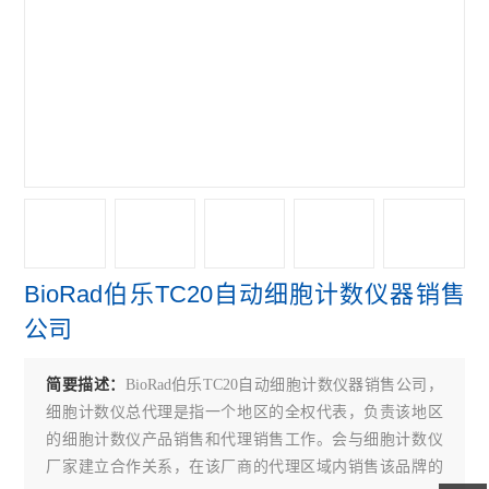
赛默飞NanoDropOne紫外光度计
艾本德Mastercycler® X50s PCR
赛默飞Qubit Flex分光光度计
赛默飞细胞计数光立方
赛默飞VeritiPro PCR仪
赛默飞QuantStudio7
BioRad伯乐TC20自动细胞计数仪器销售
赛默飞QuantStudio5 PCR
公司
赛默飞QuantStudio3 PCR
简要描述：
BioRad伯乐TC20自动细胞计数仪器销售公司，
伯乐CFX Connect PCR仪
细胞计数仪总代理是指一个地区的全权代表，负责该地区
伯乐S1000 PCR仪
的细胞计数仪产品销售和代理销售工作。会与细胞计数仪
厂家建立合作关系，在该厂商的代理区域内销售该品牌的
伯乐C1000 Touch PCR 仪