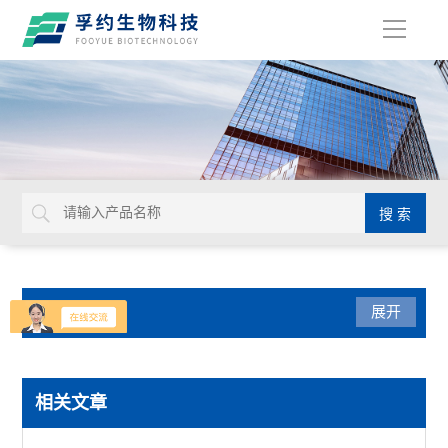
导
航
产品分类
展开
生命科学
相关文章
赛默飞PowerFlex梯度PCR