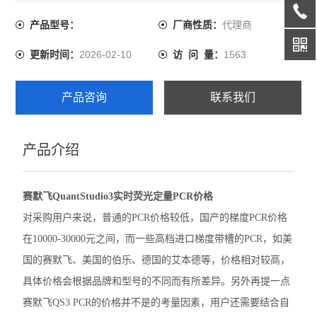
对较高，具体价格会根据品牌和型号的不同而有所差异。
代理商
产品型号：
厂商性质：
伯乐CFX Opus 96 PCR
2026-02-10
1563
更新时间：
访 问 量：
伯乐CFX Duet荧光定量PCR
伯乐CFX Opus Deepwell
产品咨询
联系我们
伯乐TC20细胞计数器
产品介绍
赛默飞QuantStudio1 PCR
赛默飞StepOnePlus实时荧光定量PCR
赛默飞QuantStudio3实时荧光定量PCR价格
赛默飞7500实时荧光定量PCR
对采购用户来说，普通的PCR价格较低，国产的梯度PCR价格
在10000-30000元之间，而一些高档进口梯度带槽的PCR，如美
赛默飞ProFlex 3x32梯度PCR
国的赛默飞、美国的伯乐、德国的艾本德等，价格相对较高，
赛默飞SimpliAmp PCR仪
具体价格会根据品牌和型号的不同而有所差异。另外再提一点
赛默飞QS3 PCR的价格并不是的考量因素，用户还需要结合自
赛默飞MiniAmpPlus PCR仪