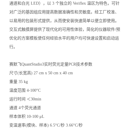
通道和白光 LED），以 3 个独立的 Veriflex 温区为特色，可针
洗板机
对广泛的基因组应用提高数据准确性和灵敏度。经工厂校准、
电穿孔仪
以易用的包装形式提供，从而使安装快速简单以便立即使用。
交互式触摸屏提供了现代化的可用性体验，简化的仪器软件/预
样本破碎
优化的方案模板使任何经验水平的用户均可快速设置和启动运
细胞计数仪
行。
电泳仪电泳槽
赛默飞QuantStudio3实时荧光定量PCR技术参数
伯乐T100梯度PCR仪
尺寸(长宽高) 27 cm x 50 cm x 40 cm
重量 35 kg
核酸定量仪荧光计
温度范围 4-100°C
实时荧光定量PCR仪
运行时间 ＜30min
通道 4个荧光通道
查看全部 >>
样本体积 10-100 μL
变温速率(模块、样本) 6.5°C/秒 3.66°C/秒