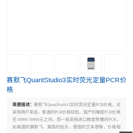
赛默飞NanoDropOne紫外光度计
艾本德Mastercycler® X50s PCR
赛默飞Qubit Flex分光光度计
赛默飞细胞计数光立方
赛默飞VeritiPro PCR仪
赛默飞QuantStudio7
赛默飞QuantStudio3实时荧光定量PCR价
赛默飞QuantStudio5 PCR
格
赛默飞QuantStudio3 PCR
简要描述：
赛默飞QuantStudio3实时荧光定量PCR价格，对
伯乐CFX Connect PCR仪
采购用户来说，普通的PCR价格较低，国产的梯度PCR价格
伯乐S1000 PCR仪
在10000-30000元之间，而一些高档进口梯度带槽的PCR，
如美国的赛默飞、美国的伯乐、德国的艾本德等，价格相
伯乐C1000 Touch PCR 仪