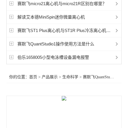
赛默飞超微量分光光度计
赛默飞micro21离心机与micro21R区别在哪里？
洁净工作台
解读艾本德MiniSpin迷你微量离心机
宏石实时荧光定量PCR
赛默飞ST1 Plus离心机与ST1R Plus冷冻离心机对比
BioRad伯乐PTC Tempo梯度pcr
赛默飞QuantStudio1操作使用方法是什么
细胞破碎仪
伯乐1658005小型电泳槽设备漏电报警
赛默飞240i二氧化碳CO2培养箱
你的位置：
首页
>
产品展示
>
生命科学
>
赛默飞QuantStudio3 PCR
赛默飞311二氧化碳CO2培养箱
赛默飞371二氧化碳CO2培养箱
赛默飞i160二氧化碳CO2培养箱
赛默飞NanoDropOneC紫外光度计