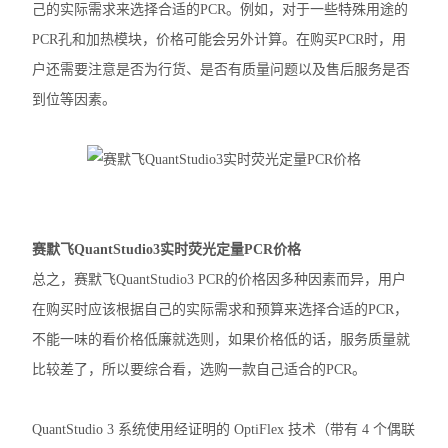
己的实际需求来选择合适的PCR。例如，对于一些特殊用途的
赛默飞MiniAmp普通PCR仪
PCR孔和加热模块，价格可能会另外计算。在购买PCR时，用
户还需要注意是否为行货、是否有质量问题以及售后服务是否
赛默飞Qubit4.0分光光度计
到位等因素。
赛默飞Countess™ 3细胞计数仪
赛默飞Countess™ 3FL细胞计数仪
伯乐T100
赛默飞QuantStudio3实时荧光定量PCR价格
光度计
总之，赛默飞QuantStudio3 PCR的价格因多种因素而异，用户
蛋白印迹仪
在购买时应该根据自己的实际需求和预算来选择合适的PCR，
不能一味的看价格低廉就选则，如果价格低的话，服务质量就
凝胶成像系统
比较差了，所以要综合看，选购一款自己适合的PCR。
PCR仪
酶标仪
QuantStudio 3 系统使用经证明的 OptiFlex 技术（带有 4 个偶联