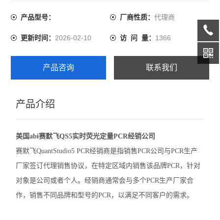
家合作，销售不同品牌和型号的PCR，以满足不同客户的需
求。
代理商
产品型号：
厂商性质：
伯乐CFX Opus 96 PCR
2026-02-10
1366
更新时间：
访 问 量：
伯乐CFX Duet荧光定量PCR
伯乐CFX Opus Deepwell
产品咨询
联系我们
伯乐TC20细胞计数器
产品介绍
赛默飞QuantStudio1 PCR
赛默飞StepOnePlus实时荧光定量PCR
美国abi赛默飞QS5实时荧光定量PCR经销公司
赛默飞7500实时荧光定量PCR
赛默飞QuantStudio5 PCR经销商是指销售PCR公司与PCR生产
厂家签订代理销售协议，在特定区域内销售该品牌PCR，针对
赛默飞ProFlex 3x32梯度PCR
对象是公司或者个人。经销商通常会与多个PCR生产厂家合
赛默飞SimpliAmp PCR仪
作，销售不同品牌和型号的PCR，以满足不同客户的需求。
赛默飞MiniAmpPlus PCR仪