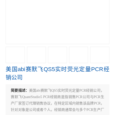
赛默飞NanoDropOne紫外光度计
艾本德Mastercycler® X50s PCR
赛默飞Qubit Flex分光光度计
赛默飞细胞计数光立方
赛默飞VeritiPro PCR仪
赛默飞QuantStudio7
美国abi赛默飞QS5实时荧光定量PCR经
赛默飞QuantStudio5 PCR
销公司
赛默飞QuantStudio3 PCR
简要描述：
美国abi赛默飞QS5实时荧光定量PCR经销公司，
伯乐CFX Connect PCR仪
赛默飞QuantStudio5 PCR经销商是指销售PCR公司与PCR生
伯乐S1000 PCR仪
产厂家签订代理销售协议，在特定区域内销售该品牌PCR，
针对对象是公司或者个人。经销商通常会与多个PCR生产厂
伯乐C1000 Touch PCR 仪