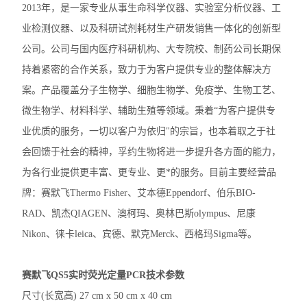
2013年，是一家专业从事生命科学仪器、实验室分析仪器、工
洗板机
业检测仪器、以及科研试剂耗材生产研发销售一体化的创新型
电穿孔仪
公司。公司与国内医疗科研机构、大专院校、制药公司长期保
持着紧密的合作关系，致力于为客户提供专业的整体解决方
样本破碎
案。产品覆盖分子生物学、细胞生物学、免疫学、生物工艺、
细胞计数仪
微生物学、材料科学、辅助生殖等领域。秉着“为客户提供专
业优质的服务，一切以客户为依归"的宗旨，也本着取之于社
电泳仪电泳槽
会回馈于社会的精神，孚约生物将进一步提升各方面的能力，
伯乐T100梯度PCR仪
为各行业提供更丰富、更专业、更*的服务。目前主要经营品
牌：赛默飞Thermo Fisher、艾本德Eppendorf、伯乐BIO-
核酸定量仪荧光计
RAD、凯杰QIAGEN、澳柯玛、奥林巴斯olympus、尼康
实时荧光定量PCR仪
Nikon、徕卡leica、宾德、默克Merck、西格玛Sigma等。
查看全部 >>
赛默飞QS5实时荧光定量PCR技术参数
尺寸(长宽高) 27 cm x 50 cm x 40 cm