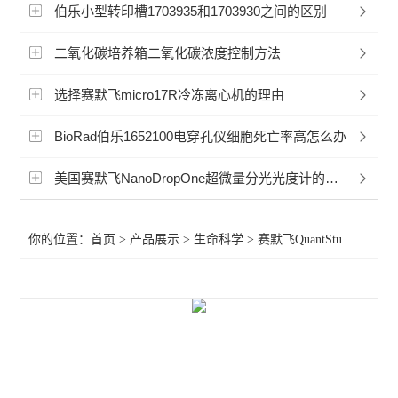
赛默飞超微量分光光度计
伯乐小型转印槽1703935和1703930之间的区别
洁净工作台
二氧化碳培养箱二氧化碳浓度控制方法
宏石实时荧光定量PCR
选择赛默飞micro17R冷冻离心机的理由
BioRad伯乐PTC Tempo梯度pcr
BioRad伯乐1652100电穿孔仪细胞死亡率高怎么办
细胞破碎仪
美国赛默飞NanoDropOne超微量分光光度计的产地在哪里？
赛默飞240i二氧化碳CO2培养箱
你的位置：
首页
>
产品展示
>
生命科学
>
赛默飞QuantStudio5 PCR
赛默飞311二氧化碳CO2培养箱
赛默飞371二氧化碳CO2培养箱
赛默飞i160二氧化碳CO2培养箱
赛默飞NanoDropOneC紫外光度计