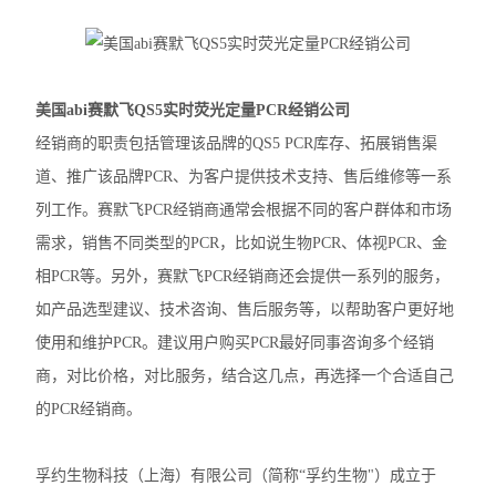
赛默飞MiniAmp普通PCR仪
赛默飞Qubit4.0分光光度计
美国abi赛默飞QS5实时荧光定量PCR经销公司
赛默飞Countess™ 3细胞计数仪
经销商的职责包括管理该品牌的QS5 PCR库存、拓展销售渠
道、推广该品牌PCR、为客户提供技术支持、售后维修等一系
赛默飞Countess™ 3FL细胞计数仪
列工作。赛默飞PCR经销商通常会根据不同的客户群体和市场
伯乐T100
需求，销售不同类型的PCR，比如说生物PCR、体视PCR、金
相PCR等。另外，
赛默飞
PCR经销商还会提供一系列的服务，
光度计
如产品选型建议、技术咨询、售后服务等，以帮助客户更好地
蛋白印迹仪
使用和维护PCR。建议用户购买PCR最好同事咨询多个经销
商，对比价格，对比服务，结合这几点，再选择一个合适自己
凝胶成像系统
的PCR经销商。
PCR仪
酶标仪
孚约生物科技（上海）有限公司（简称“孚约生物"）成立于