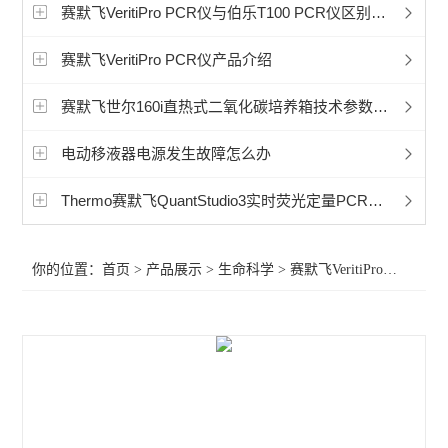
赛默飞超微量分光光度计
赛默飞VeritiPro PCR仪与伯乐T100 PCR仪区别在哪里？
洁净工作台
赛默飞VeritiPro PCR仪产品介绍
宏石实时荧光定量PCR
赛默飞世尔160i直热式二氧化碳培养箱技术参数说明
BioRad伯乐PTC Tempo梯度pcr
电动移液器电源发生故障怎么办
细胞破碎仪
Thermo赛默飞QuantStudio3实时荧光定量PCR系统做实验用哪些耗材试剂？
赛默飞240i二氧化碳CO2培养箱
你的位置：
首页
>
产品展示
>
生命科学
>
赛默飞VeritiPro PCR仪
>赛
赛默飞311二氧化碳CO2培养箱
赛默飞371二氧化碳CO2培养箱
赛默飞i160二氧化碳CO2培养箱
赛默飞NanoDropOneC紫外光度计