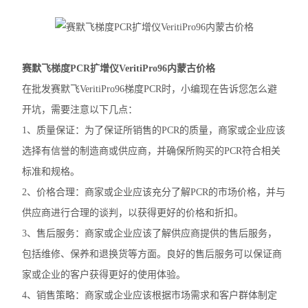
赛默飞MiniAmp普通PCR仪
赛默飞Qubit4.0分光光度计
赛默飞梯度PCR扩增仪VeritiPro96内蒙古价格
赛默飞Countess™ 3细胞计数仪
在批发赛默飞VeritiPro96梯度PCR时，小编现在告诉您怎么避
开坑，需要注意以下几点：
赛默飞Countess™ 3FL细胞计数仪
1、质量保证：为了保证所销售的PCR的质量，商家或企业应该
伯乐T100
选择有信誉的制造商或供应商，并确保所购买的PCR符合相关
标准和规格。
光度计
2、价格合理：商家或企业应该充分了解PCR的市场价格，并与
蛋白印迹仪
供应商进行合理的谈判，以获得更好的价格和折扣。
3、售后服务：商家或企业应该了解供应商提供的售后服务，
凝胶成像系统
包括维修、保养和退换货等方面。良好的售后服务可以保证商
PCR仪
家或企业的客户获得更好的使用体验。
酶标仪
4、销售策略：商家或企业应该根据市场需求和客户群体制定