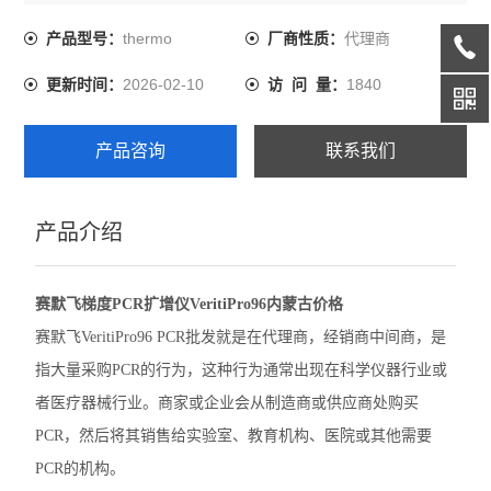
购买PCR，然后将其销售给实验室、教育机构、医院或其他
需要PCR的机构。
thermo
代理商
产品型号：
厂商性质：
伯乐CFX Opus 96 PCR
2026-02-10
1840
更新时间：
访 问 量：
伯乐CFX Duet荧光定量PCR
伯乐CFX Opus Deepwell
产品咨询
联系我们
伯乐TC20细胞计数器
产品介绍
赛默飞QuantStudio1 PCR
赛默飞StepOnePlus实时荧光定量PCR
赛默飞梯度PCR扩增仪VeritiPro96内蒙古价格
赛默飞7500实时荧光定量PCR
赛默飞VeritiPro96 PCR批发就是在代理商，经销商中间商，是
指大量采购PCR的行为，这种行为通常出现在科学仪器行业或
赛默飞ProFlex 3x32梯度PCR
者医疗器械行业。商家或企业会从制造商或供应商处购买
赛默飞SimpliAmp PCR仪
PCR，然后将其销售给实验室、教育机构、医院或其他需要
PCR的机构。
赛默飞MiniAmpPlus PCR仪