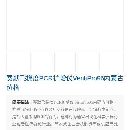
赛默飞NanoDropOne紫外光度计
艾本德Mastercycler® X50s PCR
赛默飞Qubit Flex分光光度计
赛默飞细胞计数光立方
赛默飞VeritiPro PCR仪
赛默飞QuantStudio7
赛默飞梯度PCR扩增仪VeritiPro96内蒙古
赛默飞QuantStudio5 PCR
价格
赛默飞QuantStudio3 PCR
简要描述：
赛默飞梯度PCR扩增仪VeritiPro96内蒙古价格，
伯乐CFX Connect PCR仪
赛默飞VeritiPro96 PCR批发就是在代理商，经销商中间商，
伯乐S1000 PCR仪
是指大量采购PCR的行为，这种行为通常出现在科学仪器行
业或者医疗器械行业。商家或企业会从制造商或供应商处
伯乐C1000 Touch PCR 仪