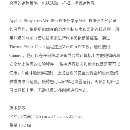
合理的销售策略，包括活动、折扣、捆绑销售等。
洗板机
电穿孔仪
Applied Biosystems VeritiPro PCR仪秉承Veriti PCR仪久经验证
的可靠性，提供更加优良的温度控制技术和网络连接选项。利
样本破碎
用升级的VeriFle模块技术来进行PCR优化精确控温。通过
细胞计数仪
Thermo Fisher Cloud 远程连接VeritiPro PCR仪。通过使用
Connect，您可以在任何移动设备或台式计算机上方便地编辑和
电泳仪电泳槽
安全地上传您的实验程序 、监控运行状态和检查仪器是否可以
伯乐T100梯度PCR仪
使用。8 英寸触摸屏控制：更加直观的交互式界面和更灵敏的
触摸屏响应速度，使得您可以轻松地设置运行。即使新用户也
核酸定量仪荧光计
可以轻松上手，无需花费过多时间进行培训。
实时荧光定量PCR仪
技术参数
查看全部 >>
尺寸(长宽高) 46.5 cm x 24.5 cm x 21.7 cm
重量 10.2 kg